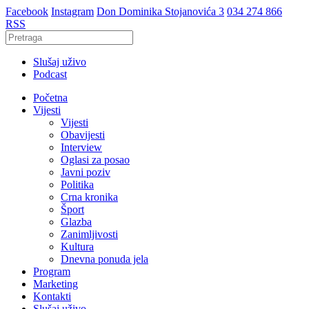
Facebook
Instagram
Don Dominika Stojanovića 3
034 274 866
RSS
Slušaj uživo
Podcast
Početna
Vijesti
Vijesti
Obavijesti
Interview
Oglasi za posao
Javni poziv
Politika
Crna kronika
Šport
Glazba
Zanimljivosti
Kultura
Dnevna ponuda jela
Program
Marketing
Kontakti
Slušaj uživo