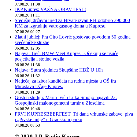
07.08.26 11:38
JKP Kupres: VAŽNA OBAVIJEST!
07.08.26 11:11
Središnji državni ured za Hrvate izvan RH odobrio 390.000
KM za izgradnju vatrogasnog doma u Kupresu
07.08.26 09:27
Zlatni jubilej: Fra Ćiro Lovrić gostovao povodom 50 godina
svećeničke službe
06.08.26 12:05
Najava: Treći BMW Meet Kupres - Očekuju se tisuće
posjetitelja i stotine vozila
06.08.26 11:38
Najava: Sutra sjednica Skupštine HBŽ U 10h
06.08.26 11:32
Natječaj za izbor kandidata na radna mjesta u OŠ fra
Miroslava Džaje Kupres.
04.08.26 11:29
Gosti u studiju: Marin Ivić i Luka Smoljo najavili 22.
Gospojinski malonogometni turnir u Zloselima
04.08.26 10:48
PRVI KUPRESBEERFEST: Tri dana vrhunske zabave, piva
i „Pivske milje“ u Gradskom parku
04.08.26 08:53
© 2020 J.P. Radio Kupres