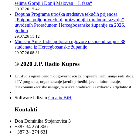
selima Gornji i Donji Malovan – I. faza“
30.07.26 15:42
Dopuna Programa utroška sredstava tekućih prijenosa
„Potpora poljoprivrednoj proizvodnji i ruralnom razvoju”
utvrđenih Proračunom Hercegbosanske županije za 2026.
godinu
29.07.26 11:12
Ministar Ante Tadić potpisao ugovore o stipendiranju s 38
studenata iz Hercegbosanske županije
29.07.26 08:31
© 2020 J.P. Radio Kupres
Društvo s ograničenom odgovornošću za pripremu i emitiranje radijskog
i TV programa, organiziranje javnih priredbi, javno informiranje,
telekomunikacijske usluge, muzička produkciju i izdavačku djelatnost.
Software i dizajn
Creatix BiH
Kontakti
Don Dominika Stojanovića 3
+387 34 274 866
+387 34 274 631