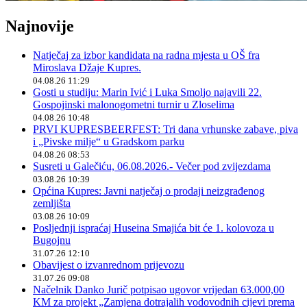
Najnovije
Natječaj za izbor kandidata na radna mjesta u OŠ fra
Miroslava Džaje Kupres.
04.08.26 11:29
Gosti u studiju: Marin Ivić i Luka Smoljo najavili 22.
Gospojinski malonogometni turnir u Zloselima
04.08.26 10:48
PRVI KUPRESBEERFEST: Tri dana vrhunske zabave, piva
i „Pivske milje“ u Gradskom parku
04.08.26 08:53
Susreti u Galečiću, 06.08.2026.- Večer pod zvijezdama
03.08.26 10:39
Općina Kupres: Javni natječaj o prodaji neizgrađenog
zemljišta
03.08.26 10:09
Posljednji ispraćaj Huseina Smajića bit će 1. kolovoza u
Bugojnu
31.07.26 12:10
Obavijest o izvanrednom prijevozu
31.07.26 09:08
Načelnik Danko Jurič potpisao ugovor vrijedan 63.000,00
KM za projekt „Zamjena dotrajalih vodovodnih cijevi prema