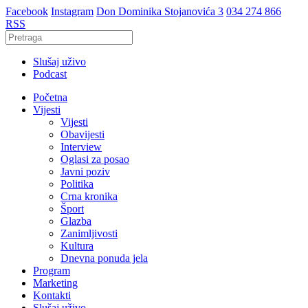
Facebook
Instagram
Don Dominika Stojanovića 3
034 274 866
RSS
Slušaj uživo
Podcast
Početna
Vijesti
Vijesti
Obavijesti
Interview
Oglasi za posao
Javni poziv
Politika
Crna kronika
Šport
Glazba
Zanimljivosti
Kultura
Dnevna ponuda jela
Program
Marketing
Kontakti
Slušaj uživo