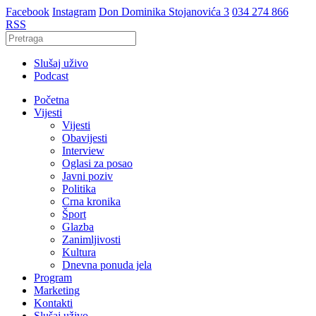
Facebook
Instagram
Don Dominika Stojanovića 3
034 274 866
RSS
Slušaj uživo
Podcast
Početna
Vijesti
Vijesti
Obavijesti
Interview
Oglasi za posao
Javni poziv
Politika
Crna kronika
Šport
Glazba
Zanimljivosti
Kultura
Dnevna ponuda jela
Program
Marketing
Kontakti
Slušaj uživo