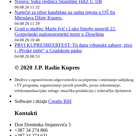
Najava: Sutra sjednica Skupštine HBŽ U 10h
06.08.26 11:32
Natječaj za izbor kandidata na radna mjesta u OŠ fra
Miroslava Džaje Kupres.
04.08.26 11:29
Gosti u studiju: Marin Ivić i Luka Smoljo najavili 22.
Gospojinski malonogometni turnir u Zloselima
04.08.26 10:48
PRVI KUPRESBEERFEST: Tri dana vrhunske zabave, piva
i „Pivske milje“ u Gradskom parku
04.08.26 08:53
© 2020 J.P. Radio Kupres
Društvo s ograničenom odgovornošću za pripremu i emitiranje radijskog
i TV programa, organiziranje javnih priredbi, javno informiranje,
telekomunikacijske usluge, muzička produkciju i izdavačku djelatnost.
Software i dizajn
Creatix BiH
Kontakti
Don Dominika Stojanovića 3
+387 34 274 866
+387 34 274 631