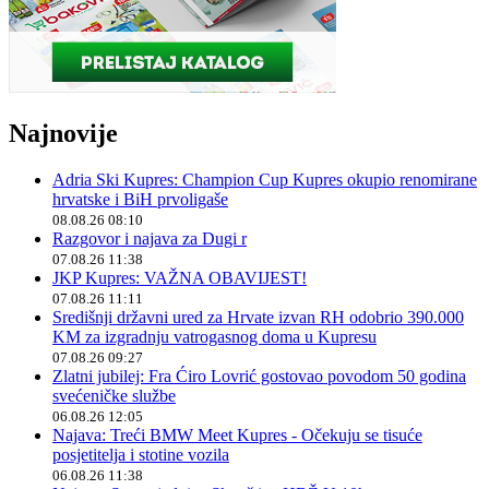
Najnovije
Adria Ski Kupres: Champion Cup Kupres okupio renomirane
hrvatske i BiH prvoligaše
08.08.26 08:10
Razgovor i najava za Dugi r
07.08.26 11:38
JKP Kupres: VAŽNA OBAVIJEST!
07.08.26 11:11
Središnji državni ured za Hrvate izvan RH odobrio 390.000
KM za izgradnju vatrogasnog doma u Kupresu
07.08.26 09:27
Zlatni jubilej: Fra Ćiro Lovrić gostovao povodom 50 godina
svećeničke službe
06.08.26 12:05
Najava: Treći BMW Meet Kupres - Očekuju se tisuće
posjetitelja i stotine vozila
06.08.26 11:38