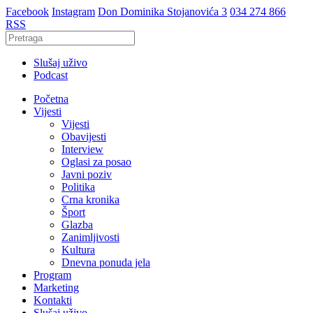
Facebook
Instagram
Don Dominika Stojanovića 3
034 274 866
RSS
Slušaj uživo
Podcast
Početna
Vijesti
Vijesti
Obavijesti
Interview
Oglasi za posao
Javni poziv
Politika
Crna kronika
Šport
Glazba
Zanimljivosti
Kultura
Dnevna ponuda jela
Program
Marketing
Kontakti
Slušaj uživo