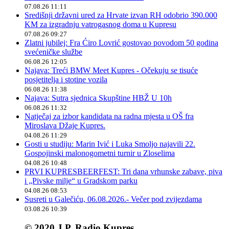
07.08.26 11:11
Središnji državni ured za Hrvate izvan RH odobrio 390.000
KM za izgradnju vatrogasnog doma u Kupresu
07.08.26 09:27
Zlatni jubilej: Fra Ćiro Lovrić gostovao povodom 50 godina
svećeničke službe
06.08.26 12:05
Najava: Treći BMW Meet Kupres - Očekuju se tisuće
posjetitelja i stotine vozila
06.08.26 11:38
Najava: Sutra sjednica Skupštine HBŽ U 10h
06.08.26 11:32
Natječaj za izbor kandidata na radna mjesta u OŠ fra
Miroslava Džaje Kupres.
04.08.26 11:29
Gosti u studiju: Marin Ivić i Luka Smoljo najavili 22.
Gospojinski malonogometni turnir u Zloselima
04.08.26 10:48
PRVI KUPRESBEERFEST: Tri dana vrhunske zabave, piva
i „Pivske milje“ u Gradskom parku
04.08.26 08:53
Susreti u Galečiću, 06.08.2026.- Večer pod zvijezdama
03.08.26 10:39
© 2020 J.P. Radio Kupres