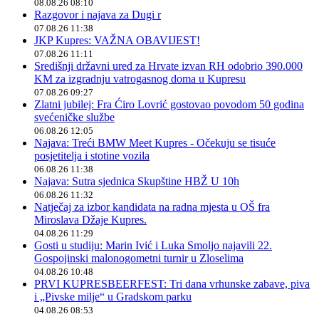
08.08.26 08:10
Razgovor i najava za Dugi r
07.08.26 11:38
JKP Kupres: VAŽNA OBAVIJEST!
07.08.26 11:11
Središnji državni ured za Hrvate izvan RH odobrio 390.000
KM za izgradnju vatrogasnog doma u Kupresu
07.08.26 09:27
Zlatni jubilej: Fra Ćiro Lovrić gostovao povodom 50 godina
svećeničke službe
06.08.26 12:05
Najava: Treći BMW Meet Kupres - Očekuju se tisuće
posjetitelja i stotine vozila
06.08.26 11:38
Najava: Sutra sjednica Skupštine HBŽ U 10h
06.08.26 11:32
Natječaj za izbor kandidata na radna mjesta u OŠ fra
Miroslava Džaje Kupres.
04.08.26 11:29
Gosti u studiju: Marin Ivić i Luka Smoljo najavili 22.
Gospojinski malonogometni turnir u Zloselima
04.08.26 10:48
PRVI KUPRESBEERFEST: Tri dana vrhunske zabave, piva
i „Pivske milje“ u Gradskom parku
04.08.26 08:53