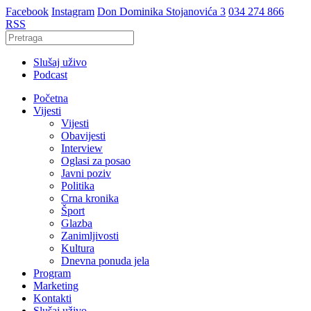
Facebook
Instagram
Don Dominika Stojanovića 3
034 274 866
RSS
Slušaj uživo
Podcast
Početna
Vijesti
Vijesti
Obavijesti
Interview
Oglasi za posao
Javni poziv
Politika
Crna kronika
Šport
Glazba
Zanimljivosti
Kultura
Dnevna ponuda jela
Program
Marketing
Kontakti
Slušaj uživo