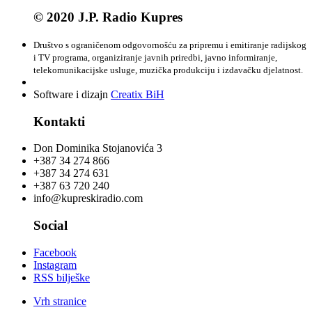
© 2020 J.P. Radio Kupres
Društvo s ograničenom odgovornošću za pripremu i emitiranje radijskog
i TV programa, organiziranje javnih priredbi, javno informiranje,
telekomunikacijske usluge, muzička produkciju i izdavačku djelatnost.
Software i dizajn
Creatix BiH
Kontakti
Don Dominika Stojanovića 3
+387 34 274 866
+387 34 274 631
+387 63 720 240
info@kupreskiradio.com
Social
Facebook
Instagram
RSS bilješke
Vrh stranice