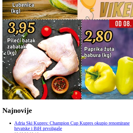
Najnovije
Adria Ski Kupres: Champion Cup Kupres okupio renomirane
hrvatske i BiH prvoligaše