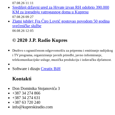
07.08.26 11:11
Središnji državni ured za Hrvate izvan RH odobrio 390.000
KM za izgradnju vatrogasnog doma u Kupresu
07.08.26 09:27
Zlatni jubilej: Fra Ćiro Lovrić gostovao povodom 50 godina
svećeničke službe
06.08.26 12:05
© 2020 J.P. Radio Kupres
Društvo s ograničenom odgovornošću za pripremu i emitiranje radijskog
i TV programa, organiziranje javnih priredbi, javno informiranje,
telekomunikacijske usluge, muzička produkciju i izdavačku djelatnost.
Software i dizajn
Creatix BiH
Kontakti
Don Dominika Stojanovića 3
+387 34 274 866
+387 34 274 631
+387 63 720 240
info@kupreskiradio.com