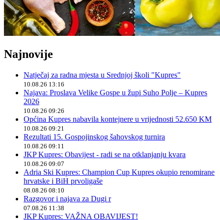
Najnovije
Natječaj za radna mjesta u Srednjoj školi "Kupres"
10.08.26 13:16
Najava: Proslava Velike Gospe u župi Suho Polje – Kupres
2026
10.08.26 09:26
Općina Kupres nabavila kontejnere u vrijednosti 52.650 KM
10.08.26 09:21
Rezultati 15. Gospojinskog šahovskog turnira
10.08.26 09:11
JKP Kupres: Obavijest - radi se na otklanjanju kvara
10.08.26 09:07
Adria Ski Kupres: Champion Cup Kupres okupio renomirane
hrvatske i BiH prvoligaše
08.08.26 08:10
Razgovor i najava za Dugi r
07.08.26 11:38
JKP Kupres: VAŽNA OBAVIJEST!