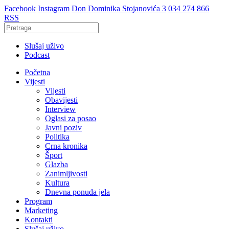
Facebook
Instagram
Don Dominika Stojanovića 3
034 274 866
RSS
Slušaj uživo
Podcast
Početna
Vijesti
Vijesti
Obavijesti
Interview
Oglasi za posao
Javni poziv
Politika
Crna kronika
Šport
Glazba
Zanimljivosti
Kultura
Dnevna ponuda jela
Program
Marketing
Kontakti
Slušaj uživo