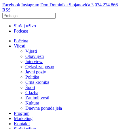
Facebook
Instagram
Don Dominika Stojanovića 3
034 274 866
RSS
Slušaj uživo
Podcast
Početna
Vijesti
Vijesti
Obavijesti
Interview
Oglasi za posao
Javni poziv
Politika
Crna kronika
Šport
Glazba
Zanimljivosti
Kultura
Dnevna ponuda jela
Program
Marketing
Kontakti
Slušaj uživo