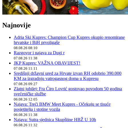
Najnovije
Adria Ski Kupres: Champion Cup Kupres okupio renomirane
hrvatske i BiH prvoligaše
08.08.26 08:10
Razgovor i najava za Dugi r
07.08.26 11:38
JKP Kupres: VAŽNA OBAVIJEST!
07.08.26 11:11
Središnji državni ured za Hrvate izvan RH odobrio 390.000
KM za izgradnju vatrogasnog doma u Kupresu
07.08.26 09:27
Zlatni jubilej: Fra Ćiro Lovrić gostovao povodom 50 godina
svećeničke službe
06.08.26 12:05
Najava: Treći BMW Meet Kupres - Očekuju se tisuće
posjetitelja i stotine vozila
06.08.26 11:38
Najava: Sutra sjednica Skupštine HBŽ U 10h
06.08.26 11:32