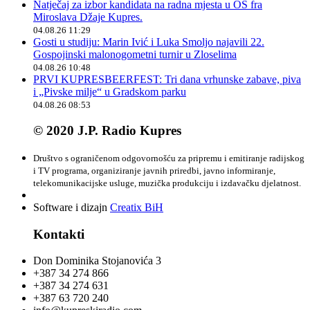
Natječaj za izbor kandidata na radna mjesta u OŠ fra
Miroslava Džaje Kupres.
04.08.26 11:29
Gosti u studiju: Marin Ivić i Luka Smoljo najavili 22.
Gospojinski malonogometni turnir u Zloselima
04.08.26 10:48
PRVI KUPRESBEERFEST: Tri dana vrhunske zabave, piva
i „Pivske milje“ u Gradskom parku
04.08.26 08:53
© 2020 J.P. Radio Kupres
Društvo s ograničenom odgovornošću za pripremu i emitiranje radijskog
i TV programa, organiziranje javnih priredbi, javno informiranje,
telekomunikacijske usluge, muzička produkciju i izdavačku djelatnost.
Software i dizajn
Creatix BiH
Kontakti
Don Dominika Stojanovića 3
+387 34 274 866
+387 34 274 631
+387 63 720 240