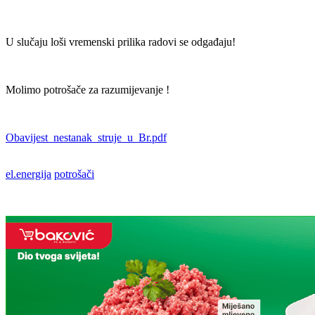
U slučaju loši vremenski prilika radovi se odgađaju!
Molimo potrošače za razumijevanje !
Obavijest_nestanak_struje_u_Br.pdf
el.energija
potrošači