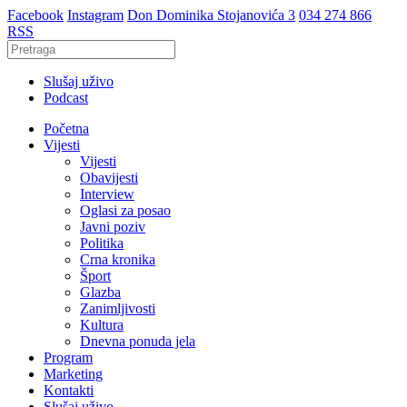
Facebook
Instagram
Don Dominika Stojanovića 3
034 274 866
RSS
Slušaj uživo
Podcast
Početna
Vijesti
Vijesti
Obavijesti
Interview
Oglasi za posao
Javni poziv
Politika
Crna kronika
Šport
Glazba
Zanimljivosti
Kultura
Dnevna ponuda jela
Program
Marketing
Kontakti
Slušaj uživo