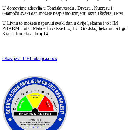
U domovima zdravlja u Tomislavgradu , Drvaru , Kupresu i
Glamoču svaki dan možete besplatno izmjeriti razinu šećera u krvi.
U Livnu to možete napraviti svaki dan u dvije ljekarne i to : IM
PHARM u ulici Matice Hrvatske broj 15 i Gradskoj ljekarni naTrgu
Kralja Tomislava broj 14.
Obavijest_TIHI_ubojica.docx