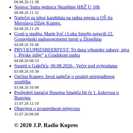
06.08.26 11:38
Najava: Sutra sjednica Skupštine HBŽ U 10h
06.08.26 11:32
Natječaj za izbor kandidata na radna mjesta u OŠ fra
Miroslava Džaje Kupres.
04.08.26 11:29
Gosti u studiju: Marin Ivić i Luka Smoljo najavili 22.
Gospojinski malonogometni turnir u Zloselima
04.08.26 10:48
PRVI KUPRESBEERFEST: Tri dana vrhunske zabave, piva
i „Pivske milje“ u Gradskom parku
04.08.26 08:53
Susreti u Galečiću, 06.08.2026.- Večer pod zvijezdama
03.08.26 10:39
Općina Kupres: Javni natječaj o prodaji neizgrađenog
zemljišta
03.08.26 10:09
Posljednji ispraćaj Huseina Smajića bit će 1. kolovoza u
Bugojnu
31.07.26 12:10
Obavijest o izvanrednom prijevozu
31.07.26 09:08
© 2020 J.P. Radio Kupres