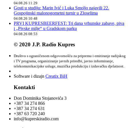
04.08.26 11:29
Gosti u studiju: Marin Ivić i Luka Smoljo najavili 22.
Gospojinski malonogometni turnir u Zloselima
04.08.26 10:48
PRVI KUPRESBEERFEST: Tri dana vrhunske zabave, piva
i „Pivske milje“ u Gradskom parku
04.08.26 08:53
© 2020 J.P. Radio Kupres
Društvo s ograničenom odgovornošću za pripremu i emitiranje radijskog
i TV programa, organiziranje javnih priredbi, javno informiranje,
telekomunikacijske usluge, muzička produkciju i izdavačku djelatnost.
Software i dizajn
Creatix BiH
Kontakti
Don Dominika Stojanovića 3
+387 34 274 866
+387 34 274 631
+387 63 720 240
info@kupreskiradio.com