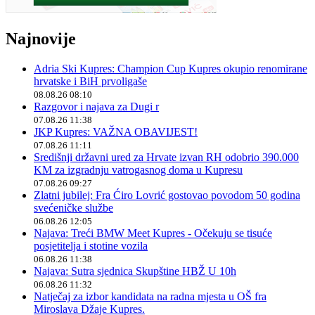
Najnovije
Adria Ski Kupres: Champion Cup Kupres okupio renomirane
hrvatske i BiH prvoligaše
08.08.26 08:10
Razgovor i najava za Dugi r
07.08.26 11:38
JKP Kupres: VAŽNA OBAVIJEST!
07.08.26 11:11
Središnji državni ured za Hrvate izvan RH odobrio 390.000
KM za izgradnju vatrogasnog doma u Kupresu
07.08.26 09:27
Zlatni jubilej: Fra Ćiro Lovrić gostovao povodom 50 godina
svećeničke službe
06.08.26 12:05
Najava: Treći BMW Meet Kupres - Očekuju se tisuće
posjetitelja i stotine vozila
06.08.26 11:38
Najava: Sutra sjednica Skupštine HBŽ U 10h
06.08.26 11:32
Natječaj za izbor kandidata na radna mjesta u OŠ fra
Miroslava Džaje Kupres.