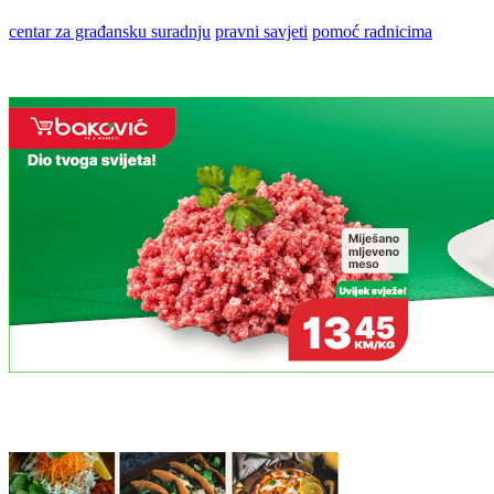
centar za građansku suradnju
pravni savjeti
pomoć radnicima