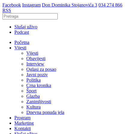
Facebook
Instagram
Don Dominika Stojanovića 3
034 274 866
RSS
Slušaj uživo
Podcast
Početna
Vijesti
Vijesti
Obavijesti
Interview
Oglasi za posao
Javni poziv
Politika
Crna kronika
Šport
Glazba
Zanimljivosti
Kultura
Dnevna ponuda jela
Program
Marketing
Kontakti
Slušaj uživo