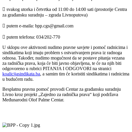
 svakog utorka i četvrtka od 11:00 do 14:00 sati (prostorije Centra
za građansku suradnju – zgrada Livnoputova)
 putem e-maila: bpp.cgs@gmail.com
 putem telefona: 034/202-770
U sklopu ove aktivnosti nudimo pravne savjete i pomoć radnicima i
sindikatima koji imaju problem s ostvarivanjem prava iz radnoga
odnosa. Također, nudimo mogućnost da se postave pitanja vezana
za radnička prava, koja će biti javno objavljena, te će na njih biti
odgovoreno u rubrici PITANJA I ODGOVORI na stranici
koalicijasindikata.ba
, a samim tim će koristiti sindikatima i radnicima
u budućem radu.
Besplatnu pravnu pomoć provodi Centar za građansku suradnju
Livno kroz projekt „Zajedno za radnička prava“ koji podržava
Međunarodni Olof Palme Centar.