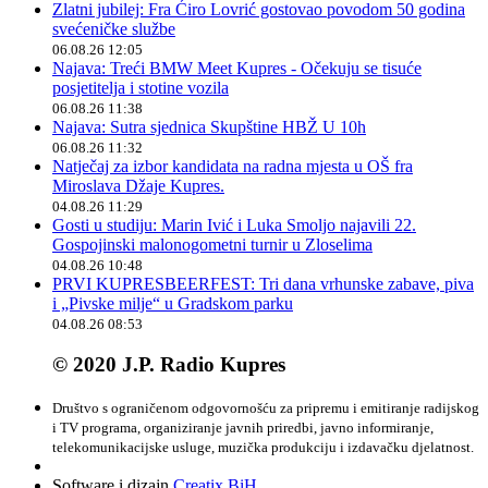
Zlatni jubilej: Fra Ćiro Lovrić gostovao povodom 50 godina
svećeničke službe
06.08.26 12:05
Najava: Treći BMW Meet Kupres - Očekuju se tisuće
posjetitelja i stotine vozila
06.08.26 11:38
Najava: Sutra sjednica Skupštine HBŽ U 10h
06.08.26 11:32
Natječaj za izbor kandidata na radna mjesta u OŠ fra
Miroslava Džaje Kupres.
04.08.26 11:29
Gosti u studiju: Marin Ivić i Luka Smoljo najavili 22.
Gospojinski malonogometni turnir u Zloselima
04.08.26 10:48
PRVI KUPRESBEERFEST: Tri dana vrhunske zabave, piva
i „Pivske milje“ u Gradskom parku
04.08.26 08:53
© 2020 J.P. Radio Kupres
Društvo s ograničenom odgovornošću za pripremu i emitiranje radijskog
i TV programa, organiziranje javnih priredbi, javno informiranje,
telekomunikacijske usluge, muzička produkciju i izdavačku djelatnost.
Software i dizajn
Creatix BiH