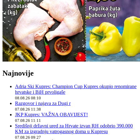
Najnovije
Adria Ski Kupres: Champion Cup Kupres okupio renomirane
hrvatske i BiH prvoligaše
08.08.26 08:10
Razgovor i najava za Dugi r
07.08.26 11:38
JKP Kupres: VAŽNA OBAVIJEST!
07.08.26 11:11
Središnji državni ured za Hrvate izvan RH odobrio 390.000
KM za izgradnju vatrogasnog doma u Kupresu
07.08.26 09:27