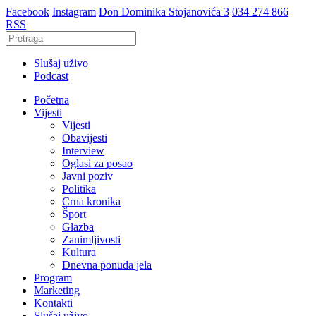
Facebook
Instagram
Don Dominika Stojanovića 3
034 274 866
RSS
Slušaj uživo
Podcast
Početna
Vijesti
Vijesti
Obavijesti
Interview
Oglasi za posao
Javni poziv
Politika
Crna kronika
Šport
Glazba
Zanimljivosti
Kultura
Dnevna ponuda jela
Program
Marketing
Kontakti
Slušaj uživo