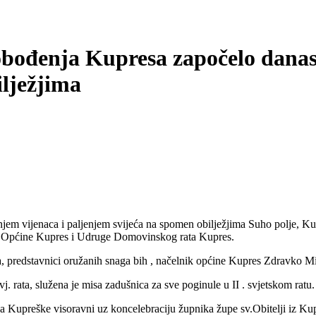
lobođenja Kupresa započelo danas
ilježjima
njem vijenaca i paljenjem svijeća na spomen obilježjima Suho polje, 
a, Općine Kupres i Udruge Domovinskog rata Kupres.
a, predstavnici oružanih snaga bih , načelnik općine Kupres Zdravko Mi
 rata, služena je misa zadušnica za sve poginule u II . svjetskom ratu.
 sa Kupreške visoravni uz koncelebraciju župnika župe sv.Obitelji iz 