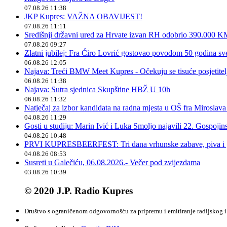
07.08.26 11:38
JKP Kupres: VAŽNA OBAVIJEST!
07.08.26 11:11
Središnji državni ured za Hrvate izvan RH odobrio 390.000 
07.08.26 09:27
Zlatni jubilej: Fra Ćiro Lovrić gostovao povodom 50 godina sv
06.08.26 12:05
Najava: Treći BMW Meet Kupres - Očekuju se tisuće posjetitelja
06.08.26 11:38
Najava: Sutra sjednica Skupštine HBŽ U 10h
06.08.26 11:32
Natječaj za izbor kandidata na radna mjesta u OŠ fra Miroslav
04.08.26 11:29
Gosti u studiju: Marin Ivić i Luka Smoljo najavili 22. Gospoji
04.08.26 10:48
PRVI KUPRESBEERFEST: Tri dana vrhunske zabave, piva i „
04.08.26 08:53
Susreti u Galečiću, 06.08.2026.- Večer pod zvijezdama
03.08.26 10:39
© 2020 J.P. Radio Kupres
Društvo s ograničenom odgovornošću za pripremu i emitiranje radijskog i 