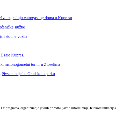
KM za izgradnju vatrogasnog doma u Kupresu
ećeničke službe
 i stotine vozila
a Džaje Kupres.
nski malonogometni turnir u Zloselima
Pivske milje“ u Gradskom parku
TV programa, organiziranje javnih priredbi, javno informiranje, telekomunikacijsk