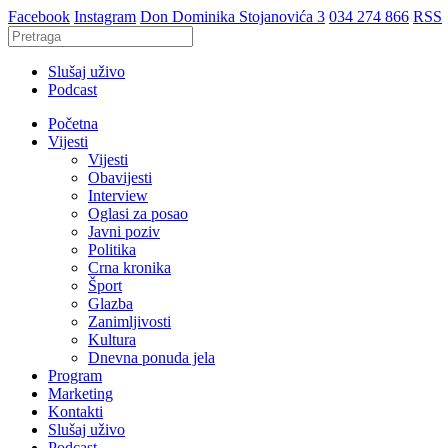
Facebook
Instagram
Don Dominika Stojanovića 3
034 274 866
RSS
Slušaj uživo
Podcast
Početna
Vijesti
Vijesti
Obavijesti
Interview
Oglasi za posao
Javni poziv
Politika
Crna kronika
Šport
Glazba
Zanimljivosti
Kultura
Dnevna ponuda jela
Program
Marketing
Kontakti
Slušaj uživo
Podcast