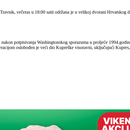
 Travnik, večeras u 18:00 satii održana je u velikoj dvorani Hrvatskog
 nakon potpisivanja Washingtonskog sporazuma u proljeće 1994.godine. P
peracijom oslobođen je veći dio Kupreške visoravni, uključujući Kupre