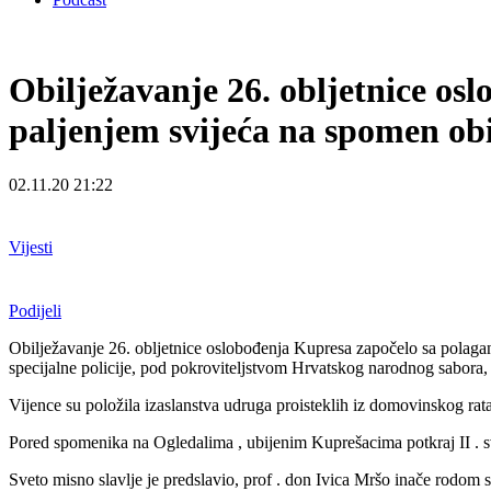
Obilježavanje 26. obljetnice os
paljenjem svijeća na spomen ob
02.11.20 21:22
Vijesti
Podijeli
Obilježavanje 26. obljetnice oslobođenja Kupresa započelo sa polaga
specijalne policije, pod pokroviteljstvom Hrvatskog narodnog sabor
Vijence su položila izaslanstva udruga proisteklih iz domovinskog rat
Pored spomenika na Ogledalima , ubijenim Kuprešacima potkraj II . svj.
Sveto misno slavlje je predslavio, prof . don Ivica Mršo inače rodom