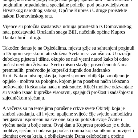
poginulim pripadnicima specijalne policije, pod pokroviteljstvom
Hrvatskog narodnog sabora, Općine Kupres i Udruge proistekle
nakon Domovinskog rata.
Vijence su položila izaslanstva udruga proisteklih iz Domovinskog
rata, predstavnici Oružanih snaga BiH, načelnik općine Kupres
Danko Jurič i drugi.
Također, danas je na Ogledalima, mjestu gdje su sahranjeni poginuli
u Drugom svjetskom ratu služena Sveta misa zadušnica.
U ozračju
dubokog pijeteta i tišine, okupio se naš vjerni narod kako bi odao
počast nevinim žrtvama. Sveto misno slavlje, posvećeno dušama
preminulih, predvodio je kupreški župnik don Jadranko
Kurt.
Nakon misnog slavlja, ispred spomen obilježja izmoljeno je
opijelo - molitva za pokojne, kojom je na poseban način iskazano
poštovanje i kršćanska nada u uskrsnuće. Riječi molitve odzvanjale
su visoko iznad kupreške visoravni, spajajući prošlost i sadašnjost u
zajedničkom sjećanju.
A večeras su na temeljima porušene crkve svete Obitelji koja je
simbol stradanja, ali i vjere, upaljene svijeće čije svjetlo simbolizira
neugasivu uspomenu na sve one koji su položili svoje živote i
vječnu nadu u bolje sutra.
Ovaj dan u Kupresu protekao je u duhu
molitve, sjećanja i odavanja počasti onima koji su utkani u povijest i
identitet ovoga kraja, a o
bilježavanje Dana oslobođenja općine