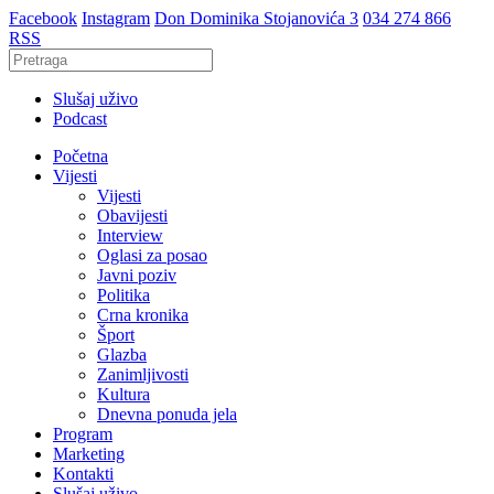
Facebook
Instagram
Don Dominika Stojanovića 3
034 274 866
RSS
Slušaj uživo
Podcast
Početna
Vijesti
Vijesti
Obavijesti
Interview
Oglasi za posao
Javni poziv
Politika
Crna kronika
Šport
Glazba
Zanimljivosti
Kultura
Dnevna ponuda jela
Program
Marketing
Kontakti
Slušaj uživo