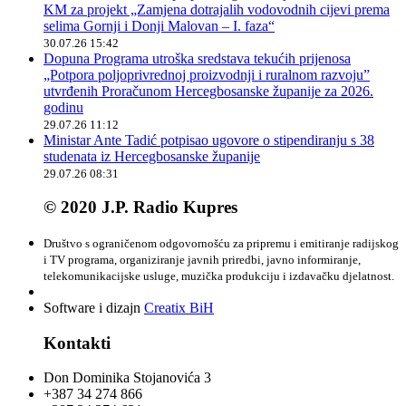
KM za projekt „Zamjena dotrajalih vodovodnih cijevi prema
selima Gornji i Donji Malovan – I. faza“
30.07.26 15:42
Dopuna Programa utroška sredstava tekućih prijenosa
„Potpora poljoprivrednoj proizvodnji i ruralnom razvoju”
utvrđenih Proračunom Hercegbosanske županije za 2026.
godinu
29.07.26 11:12
Ministar Ante Tadić potpisao ugovore o stipendiranju s 38
studenata iz Hercegbosanske županije
29.07.26 08:31
© 2020 J.P. Radio Kupres
Društvo s ograničenom odgovornošću za pripremu i emitiranje radijskog
i TV programa, organiziranje javnih priredbi, javno informiranje,
telekomunikacijske usluge, muzička produkciju i izdavačku djelatnost.
Software i dizajn
Creatix BiH
Kontakti
Don Dominika Stojanovića 3
+387 34 274 866