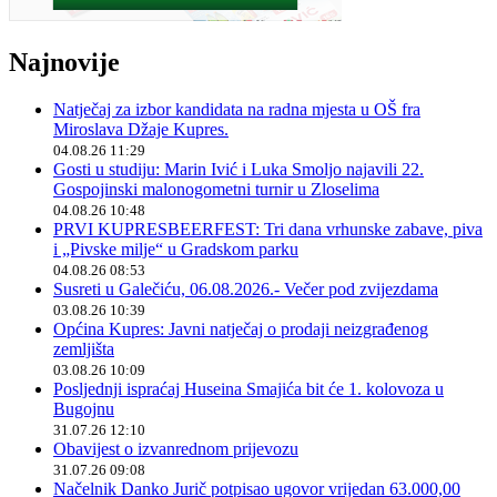
Najnovije
Natječaj za izbor kandidata na radna mjesta u OŠ fra
Miroslava Džaje Kupres.
04.08.26 11:29
Gosti u studiju: Marin Ivić i Luka Smoljo najavili 22.
Gospojinski malonogometni turnir u Zloselima
04.08.26 10:48
PRVI KUPRESBEERFEST: Tri dana vrhunske zabave, piva
i „Pivske milje“ u Gradskom parku
04.08.26 08:53
Susreti u Galečiću, 06.08.2026.- Večer pod zvijezdama
03.08.26 10:39
Općina Kupres: Javni natječaj o prodaji neizgrađenog
zemljišta
03.08.26 10:09
Posljednji ispraćaj Huseina Smajića bit će 1. kolovoza u
Bugojnu
31.07.26 12:10
Obavijest o izvanrednom prijevozu
31.07.26 09:08
Načelnik Danko Jurič potpisao ugovor vrijedan 63.000,00