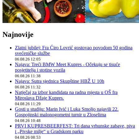
Najnovije
Zlatni jubilej: Fra Ćiro Lovrić gostovao povodom 50 godina
svećeničke službe
06.08.26 12:05
Najava: Treći BMW Meet Kupres - Očekuju se tisuće
posjetitelja i stotine vozila
06.08.26 11:38
Najava: Sutra sjednica Skupštine HBŽ U 10h
06.08.26 11:32
Natječaj za izbor kandidata na radna mjesta u OŠ fra
Miroslava Džaje Kupres.
04.08.26 11:29
Gosti u studiju: Marin Ivić i Luka Smoljo najavili 22.
Gospojinski malonogometni turnir u Zloselima
04.08.26 10:48
PRVI KUPRESBEERFEST: Tri dana vrhunske zabave, piva
i „Pivske milje“ u Gradskom parku
04.08.26 08:53