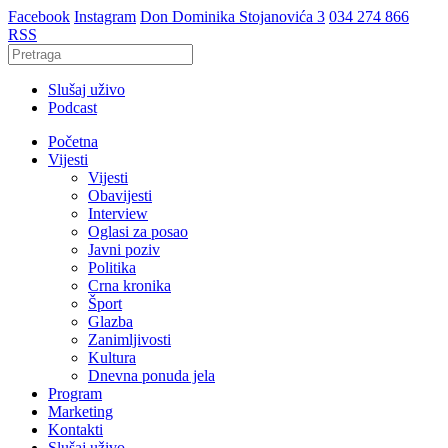
Facebook
Instagram
Don Dominika Stojanovića 3
034 274 866
RSS
Slušaj uživo
Podcast
Početna
Vijesti
Vijesti
Obavijesti
Interview
Oglasi za posao
Javni poziv
Politika
Crna kronika
Šport
Glazba
Zanimljivosti
Kultura
Dnevna ponuda jela
Program
Marketing
Kontakti
Slušaj uživo