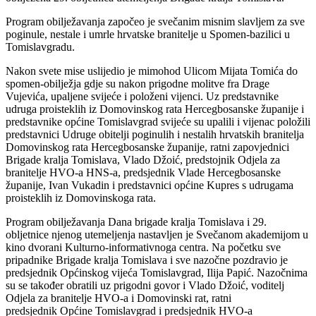
Program obilježavanja započeo je svečanim misnim slavljem za sve
poginule, nestale i umrle
hrvatske branitelje u Spomen-bazilici u
Tomislavgradu.
Nakon svete mise uslijedio je mimohod Ulicom Mijata Tomića do
spomen-obilježja gdje su
nakon prigodne molitve fra Drage
Vujevića, upaljene svijeće i položeni vijenci. Uz
predstavnike
udruga proisteklih iz Domovinskog rata Hercegbosanske županije i
predstavnike
općine Tomislavgrad svijeće su upalili i vijenac položili
predstavnici Udruge obitelji
poginulih i nestalih hrvatskih branitelja
Domovinskog rata Hercegbosanske županije, ratni
zapovjednici
Brigade kralja Tomislava, Vlado Džoić, predstojnik Odjela za
branitelje HVO-a
HNS-a, predsjednik Vlade Hercegbosanske
županije, Ivan Vukadin i predstavnici općine
Kupres s udrugama
proisteklih iz Domovinskoga rata.
Program obilježavanja Dana brigade kralja Tomislava i 29.
obljetnice njenog utemeljenja
nastavljen je Svečanom akademijom u
kino dvorani Kulturno-informativnoga centra. Na
početku sve
pripadnike Brigade kralja Tomislava i sve nazočne pozdravio je
predsjednik
Općinskog vijeća Tomislavgrad, Ilija Papić. Nazočnima
su se također obratili uz prigodni
govor i Vlado Džoić, voditelj
Odjela za branitelje HVO-a i Domovinski rat, ratni
predsjednik
Općine Tomislavgrad i predsjednik HVO-a