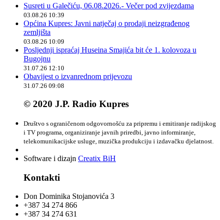
Susreti u Galečiću, 06.08.2026.- Večer pod zvijezdama
03.08.26 10:39
Općina Kupres: Javni natječaj o prodaji neizgrađenog
zemljišta
03.08.26 10:09
Posljednji ispraćaj Huseina Smajića bit će 1. kolovoza u
Bugojnu
31.07.26 12:10
Obavijest o izvanrednom prijevozu
31.07.26 09:08
© 2020 J.P. Radio Kupres
Društvo s ograničenom odgovornošću za pripremu i emitiranje radijskog
i TV programa, organiziranje javnih priredbi, javno informiranje,
telekomunikacijske usluge, muzička produkciju i izdavačku djelatnost.
Software i dizajn
Creatix BiH
Kontakti
Don Dominika Stojanovića 3
+387 34 274 866
+387 34 274 631