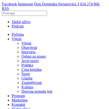
Facebook
Instagram
Don Dominika Stojanovića 3
034 274 866
RSS
Slušaj uživo
Podcast
Početna
Vijesti
Vijesti
Obavijesti
Interview
Oglasi za posao
Javni poziv
Politika
Crna kronika
Šport
Glazba
Zanimljivosti
Kultura
Dnevna ponuda jela
Program
Marketing
Kontakti
Slušaj uživo