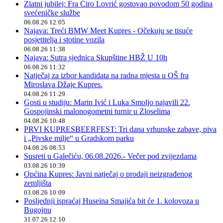
Zlatni jubilej: Fra Ćiro Lovrić gostovao povodom 50 godina
svećeničke službe
06.08.26 12:05
Najava: Treći BMW Meet Kupres - Očekuju se tisuće
posjetitelja i stotine vozila
06.08.26 11:38
Najava: Sutra sjednica Skupštine HBŽ U 10h
06.08.26 11:32
Natječaj za izbor kandidata na radna mjesta u OŠ fra
Miroslava Džaje Kupres.
04.08.26 11:29
Gosti u studiju: Marin Ivić i Luka Smoljo najavili 22.
Gospojinski malonogometni turnir u Zloselima
04.08.26 10:48
PRVI KUPRESBEERFEST: Tri dana vrhunske zabave, piva
i „Pivske milje“ u Gradskom parku
04.08.26 08:53
Susreti u Galečiću, 06.08.2026.- Večer pod zvijezdama
03.08.26 10:39
Općina Kupres: Javni natječaj o prodaji neizgrađenog
zemljišta
03.08.26 10:09
Posljednji ispraćaj Huseina Smajića bit će 1. kolovoza u
Bugojnu
31.07.26 12:10