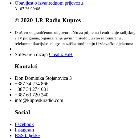
Obavijest o izvanrednom prijevozu
31.07.26 09:08
© 2020 J.P. Radio Kupres
Društvo s ograničenom odgovornošću za pripremu i emitiranje radijskog
i TV programa, organiziranje javnih priredbi, javno informiranje,
telekomunikacijske usluge, muzička produkciju i izdavačku djelatnost.
Software i dizajn
Creatix BiH
Kontakti
Don Dominika Stojanovića 3
+387 34 274 866
+387 34 274 631
+387 63 720 240
info@kupreskiradio.com
Social
Facebook
Instagram
RSS bilješke