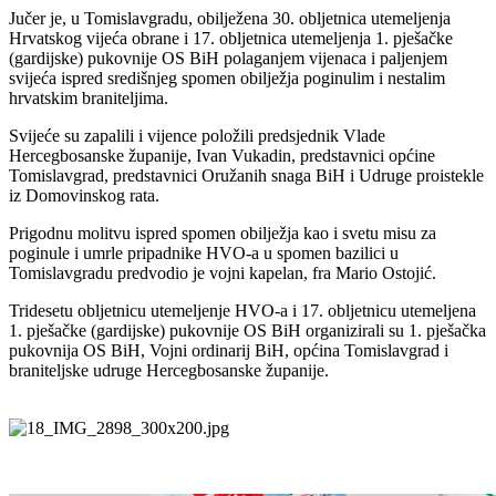
Jučer je, u Tomislavgradu, obilježena 30. obljetnica utemeljenja
Hrvatskog vijeća obrane i 17.
obljetnica utemeljenja 1. pješačke
(gardijske) pukovnije OS BiH polaganjem vijenaca i
paljenjem
svijeća ispred središnjeg spomen obilježja poginulim i nestalim
hrvatskim
braniteljima.
Svijeće su zapalili i vijence položili predsjednik Vlade
Hercegbosanske županije, Ivan
Vukadin, predstavnici općine
Tomislavgrad, predstavnici Oružanih snaga BiH i Udruge
proistekle
iz Domovinskog rata.
Prigodnu molitvu ispred spomen obilježja kao i svetu misu za
poginule i umrle pripadnike
HVO-a u spomen bazilici u
Tomislavgradu predvodio je vojni kapelan, fra Mario Ostojić.
Tridesetu obljetnicu utemeljenje HVO-a i 17. obljetnicu utemeljena
1. pješačke (gardijske)
pukovnije OS BiH organizirali su 1. pješačka
pukovnija OS BiH, Vojni ordinarij BiH, općina
Tomislavgrad i
braniteljske udruge Hercegbosanske županije.