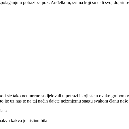
spolaganju u potrazi za pok. Anđelkom, svima koji su dali svoj doprinos 
i ste tako neumorno sudjelovali u potrazi i koji ste u ovako grubom v
stojite uz nas te na taj način dajete neizmjernu snagu svakom članu naše o
da se
akvu kakva je uistinu bila