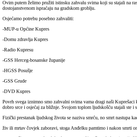
Ovim putem želimo pružiti istinsku zahvalu svima koji su stajali na ra
dostojanstvenom ispraćaju na gradskom groblju.
Osjećamo potrebu posebno zahvaliti:
-MUP-u Općine Kupres
-Domu zdravlja Kupres
-Radio Kupresu
-GSS Herceg-bosanske županije
-HGSS Posušje
-GSS Grude
-DVD Kupres
Povrh svega iznimno smo zahvalni svima vama dragi naši Kuprešaci koj
dobro srce i osjećaj za bližnje. Svojom toplom ljudskošću stajali ste i 
Fizički prestanak ljudskog života se naziva smrću, no smrt nastupa ka
živ ili mrtav čovjek zaboravi, stoga Anđelku pamtimo i nakon smrti on