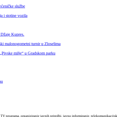
ećeničke službe
 i stotine vozila
a Džaje Kupres.
nski malonogometni turnir u Zloselima
Pivske milje“ u Gradskom parku
nu
TV programa, organiziranje javnih priredbi, javno informiranje, telekomunikacijsk