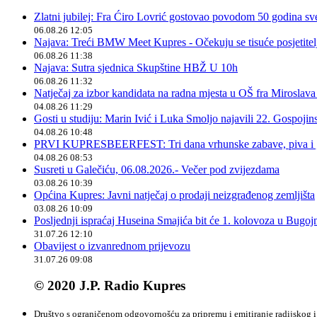
Zlatni jubilej: Fra Ćiro Lovrić gostovao povodom 50 godina sv
06.08.26 12:05
Najava: Treći BMW Meet Kupres - Očekuju se tisuće posjetitelja
06.08.26 11:38
Najava: Sutra sjednica Skupštine HBŽ U 10h
06.08.26 11:32
Natječaj za izbor kandidata na radna mjesta u OŠ fra Miroslav
04.08.26 11:29
Gosti u studiju: Marin Ivić i Luka Smoljo najavili 22. Gospoji
04.08.26 10:48
PRVI KUPRESBEERFEST: Tri dana vrhunske zabave, piva i „
04.08.26 08:53
Susreti u Galečiću, 06.08.2026.- Večer pod zvijezdama
03.08.26 10:39
Općina Kupres: Javni natječaj o prodaji neizgrađenog zemljišta
03.08.26 10:09
Posljednji ispraćaj Huseina Smajića bit će 1. kolovoza u Bugoj
31.07.26 12:10
Obavijest o izvanrednom prijevozu
31.07.26 09:08
© 2020 J.P. Radio Kupres
Društvo s ograničenom odgovornošću za pripremu i emitiranje radijskog i 