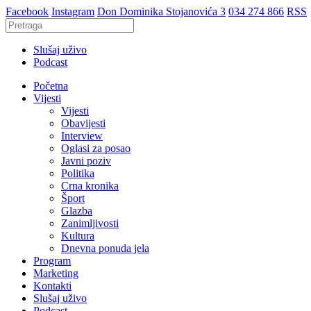
Facebook
Instagram
Don Dominika Stojanovića 3
034 274 866
RSS
Slušaj uživo
Podcast
Početna
Vijesti
Vijesti
Obavijesti
Interview
Oglasi za posao
Javni poziv
Politika
Crna kronika
Šport
Glazba
Zanimljivosti
Kultura
Dnevna ponuda jela
Program
Marketing
Kontakti
Slušaj uživo
Podcast