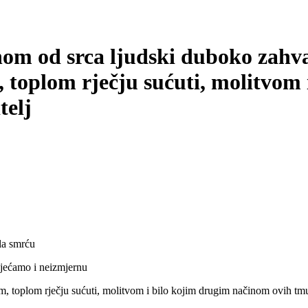
nom od srca ljudski duboko zahva
toplom rječju sućuti, molitvom 
telj
ila smrću
osjećamo i neizmjernu
toplom rječju sućuti, molitvom i bilo kojim drugim načinom ovih tmurn