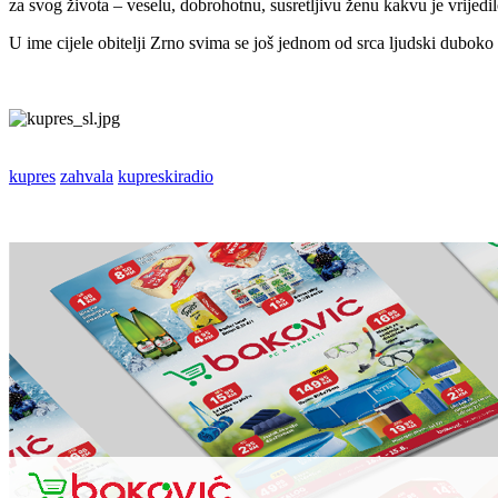
za svog života – veselu, dobrohotnu, susretljivu ženu kakvu je vrijedi
U ime cijele obitelji Zrno svima se još jednom od srca ljudski duboko
kupres
zahvala
kupreskiradio