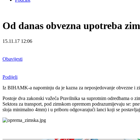
Od danas obvezna upotreba zim
15.11.17 12:06
Obavijesti
Podijeli
Iz BIHAMK-a napominju da je kazna za neposjedovanje obvezne i 
Postoje dva zakonski važeća Pravilnika sa suprotnim odredbama o zims
Sektora za transport, pod zimskom opremom podrazumijevaju se: pneu
sloja minimalno 4mm) i u priboru odgovarajući lanci koji se postav