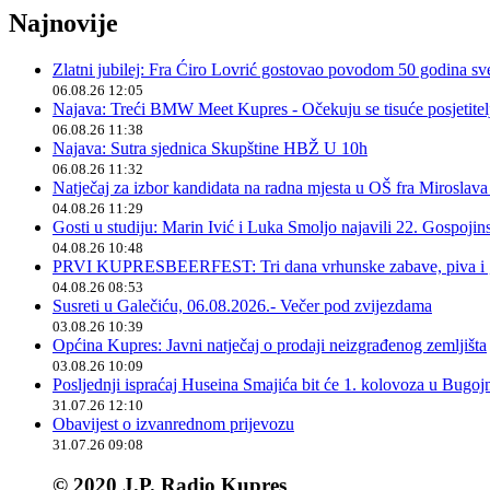
Najnovije
Zlatni jubilej: Fra Ćiro Lovrić gostovao povodom 50 godina sv
06.08.26 12:05
Najava: Treći BMW Meet Kupres - Očekuju se tisuće posjetitelja
06.08.26 11:38
Najava: Sutra sjednica Skupštine HBŽ U 10h
06.08.26 11:32
Natječaj za izbor kandidata na radna mjesta u OŠ fra Miroslav
04.08.26 11:29
Gosti u studiju: Marin Ivić i Luka Smoljo najavili 22. Gospoji
04.08.26 10:48
PRVI KUPRESBEERFEST: Tri dana vrhunske zabave, piva i „
04.08.26 08:53
Susreti u Galečiću, 06.08.2026.- Večer pod zvijezdama
03.08.26 10:39
Općina Kupres: Javni natječaj o prodaji neizgrađenog zemljišta
03.08.26 10:09
Posljednji ispraćaj Huseina Smajića bit će 1. kolovoza u Bugoj
31.07.26 12:10
Obavijest o izvanrednom prijevozu
31.07.26 09:08
© 2020 J.P. Radio Kupres