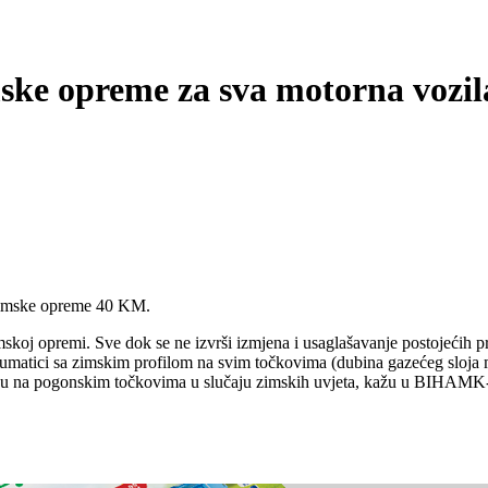
ske opreme za sva motorna vozil
zimske opreme 40 KM.
koj opremi. Sve dok se ne izvrši izmjena i usaglašavanje postojećih p
matici sa zimskim profilom na svim točkovima (dubina gazećeg sloja m
ljaju na pogonskim točkovima u slučaju zimskih uvjeta, kažu u BIHAMK