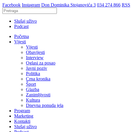
Facebook
Instagram
Don Dominika Stojanovića 3
034 274 866
RSS
Slušaj uživo
Podcast
Početna
Vijesti
Vijesti
Obavijesti
Interview
Oglasi za posao
Javni poziv
Politika
Crna kronika
Šport
Glazba
Zanimljivosti
Kultura
Dnevna ponuda jela
Program
Marketing
Kontakti
Slušaj uživo
Podcast