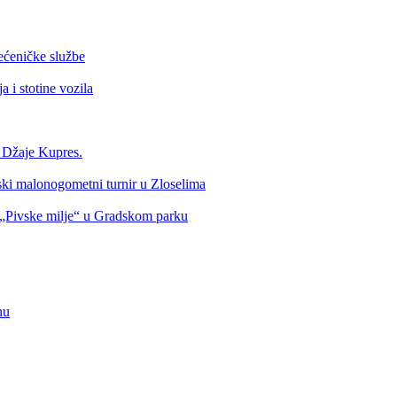
ećeničke službe
 i stotine vozila
a Džaje Kupres.
nski malonogometni turnir u Zloselima
Pivske milje“ u Gradskom parku
nu