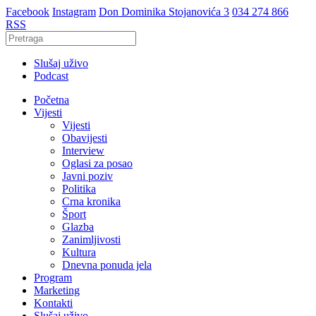
Facebook
Instagram
Don Dominika Stojanovića 3
034 274 866
RSS
Slušaj uživo
Podcast
Početna
Vijesti
Vijesti
Obavijesti
Interview
Oglasi za posao
Javni poziv
Politika
Crna kronika
Šport
Glazba
Zanimljivosti
Kultura
Dnevna ponuda jela
Program
Marketing
Kontakti
Slušaj uživo