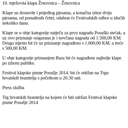
10. mješovita klapa Žrnovnica – Žrnovnica
Klape su dostavile i prijedlog pjesama, a konačna izbor dviju
pjesama, od ponuđenih četiri, odabrat će Festivalskih odbor u idućih
nekoliko dana.
Klape se u obje kategorije natječu za prvu nagradu Posuški stećak, a
uz ovo priznanje osigurana je i novčana nagrada od 1.500,00 KM.
Drugo mjesto bit će uz priznanje nagrađeno s 1.000,00 KM, a treće
s 500,00 KM.
U obje kategorije priznanjem Bura bit će nagrađene najbolje klape
po izboru publike.
Festival klapske pisme Posušje 2014. bit će održan na Trgu
hrvatskih branitelja s početkom u 20.30 sati.
Press služba
Trg hrvatskih branitelja na kojem će biti održan Festival klapske
pisme Posušje 2014