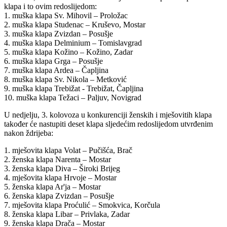
klapa i to ovim redoslijedom:
1. muška klapa Sv. Mihovil – Proložac
2. muška klapa Studenac – Kruševo, Mostar
3. muška klapa Zvizdan – Posušje
4. muška klapa Delminium – Tomislavgrad
5. muška klapa Kožino – Kožino, Zadar
6. muška klapa Grga – Posušje
7. muška klapa Ardea – Čapljina
8. muška klapa Sv. Nikola – Metković
9. muška klapa Trebižat - Trebižat, Čapljina
10. muška klapa Težaci – Paljuv, Novigrad
U nedjelju, 3. kolovoza u konkurenciji ženskih i mješovitih klapa
također će nastupiti deset klapa sljedećim redoslijedom utvrđenim
nakon ždrijeba:
1. mješovita klapa Volat – Pučišća, Brač
2. ženska klapa Narenta – Mostar
3. ženska klapa Diva – Široki Brijeg
4. mješovita klapa Hrvoje – Mostar
5. ženska klapa Ar'ja – Mostar
6. ženska klapa Zvizdan – Posušje
7. mješovita klapa Proćulić – Smokvica, Korčula
8. ženska klapa Libar – Privlaka, Zadar
9. ženska klapa Drača – Mostar