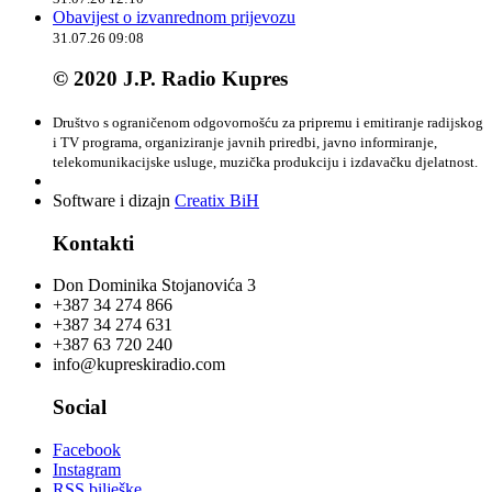
Obavijest o izvanrednom prijevozu
31.07.26 09:08
© 2020 J.P. Radio Kupres
Društvo s ograničenom odgovornošću za pripremu i emitiranje radijskog
i TV programa, organiziranje javnih priredbi, javno informiranje,
telekomunikacijske usluge, muzička produkciju i izdavačku djelatnost.
Software i dizajn
Creatix BiH
Kontakti
Don Dominika Stojanovića 3
+387 34 274 866
+387 34 274 631
+387 63 720 240
info@kupreskiradio.com
Social
Facebook
Instagram
RSS bilješke