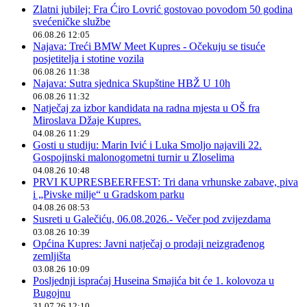
Zlatni jubilej: Fra Ćiro Lovrić gostovao povodom 50 godina
svećeničke službe
06.08.26 12:05
Najava: Treći BMW Meet Kupres - Očekuju se tisuće
posjetitelja i stotine vozila
06.08.26 11:38
Najava: Sutra sjednica Skupštine HBŽ U 10h
06.08.26 11:32
Natječaj za izbor kandidata na radna mjesta u OŠ fra
Miroslava Džaje Kupres.
04.08.26 11:29
Gosti u studiju: Marin Ivić i Luka Smoljo najavili 22.
Gospojinski malonogometni turnir u Zloselima
04.08.26 10:48
PRVI KUPRESBEERFEST: Tri dana vrhunske zabave, piva
i „Pivske milje“ u Gradskom parku
04.08.26 08:53
Susreti u Galečiću, 06.08.2026.- Večer pod zvijezdama
03.08.26 10:39
Općina Kupres: Javni natječaj o prodaji neizgrađenog
zemljišta
03.08.26 10:09
Posljednji ispraćaj Huseina Smajića bit će 1. kolovoza u
Bugojnu
31.07.26 12:10