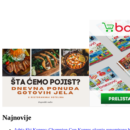
Najnovije
Adria Ski Kupres: Champion Cup Kupres okupio renomirane hr