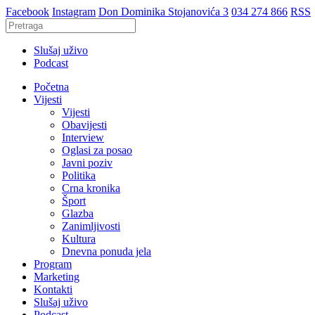
Facebook
Instagram
Don Dominika Stojanovića 3
034 274 866
RSS
Slušaj uživo
Podcast
Početna
Vijesti
Vijesti
Obavijesti
Interview
Oglasi za posao
Javni poziv
Politika
Crna kronika
Šport
Glazba
Zanimljivosti
Kultura
Dnevna ponuda jela
Program
Marketing
Kontakti
Slušaj uživo
Podcast