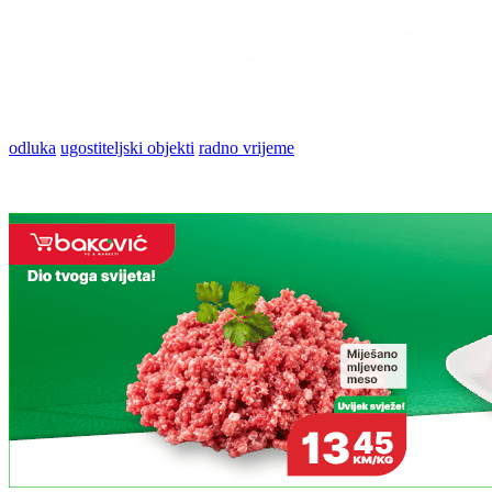
odluka
ugostiteljski objekti
radno vrijeme