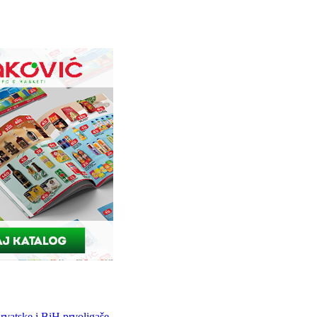
vatske i BiH prvoligaše