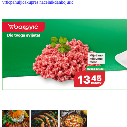
vrticpahuljicakupres
nacelnikdankojuric