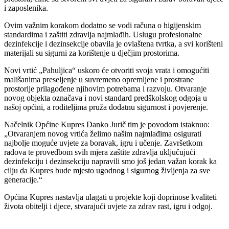
i zaposlenika.
Ovim važnim korakom dodatno se vodi računa o higijenskim
standardima i zaštiti zdravlja najmlađih. Uslugu profesionalne
dezinfekcije i dezinsekcije obavila je ovlaštena tvrtka, a svi korišteni
materijali su sigurni za korištenje u dječjim prostorima.
Novi vrtić „Pahuljica“ uskoro će otvoriti svoja vrata i omogućiti
mališanima preseljenje u suvremeno opremljene i prostrane
prostorije prilagođene njihovim potrebama i razvoju. Otvaranje
novog objekta označava i novi standard predškolskog odgoja u
našoj općini, a roditeljima pruža dodatnu sigurnost i povjerenje.
Načelnik Općine Kupres Danko Jurič tim je povodom istaknuo:
„Otvaranjem novog vrtića želimo našim najmlađima osigurati
najbolje moguće uvjete za boravak, igru i učenje. Završetkom
radova te provedbom svih mjera zaštite zdravlja uključujući
dezinfekciju i dezinsekciju napravili smo još jedan važan korak ka
cilju da Kupres bude mjesto ugodnog i sigurnog življenja za sve
generacije.“
Općina Kupres nastavlja ulagati u projekte koji doprinose kvaliteti
života obitelji i djece, stvarajući uvjete za zdrav rast, igru i odgoj.