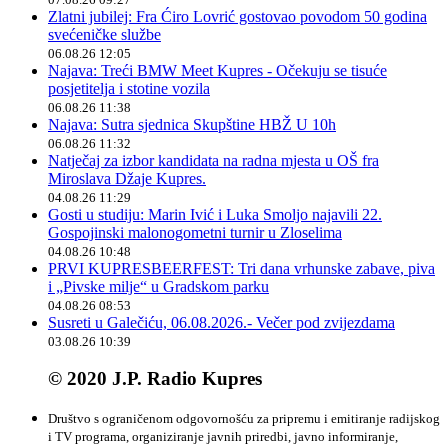
Zlatni jubilej: Fra Ćiro Lovrić gostovao povodom 50 godina
svećeničke službe
06.08.26 12:05
Najava: Treći BMW Meet Kupres - Očekuju se tisuće
posjetitelja i stotine vozila
06.08.26 11:38
Najava: Sutra sjednica Skupštine HBŽ U 10h
06.08.26 11:32
Natječaj za izbor kandidata na radna mjesta u OŠ fra
Miroslava Džaje Kupres.
04.08.26 11:29
Gosti u studiju: Marin Ivić i Luka Smoljo najavili 22.
Gospojinski malonogometni turnir u Zloselima
04.08.26 10:48
PRVI KUPRESBEERFEST: Tri dana vrhunske zabave, piva
i „Pivske milje“ u Gradskom parku
04.08.26 08:53
Susreti u Galečiću, 06.08.2026.- Večer pod zvijezdama
03.08.26 10:39
© 2020 J.P. Radio Kupres
Društvo s ograničenom odgovornošću za pripremu i emitiranje radijskog
i TV programa, organiziranje javnih priredbi, javno informiranje,