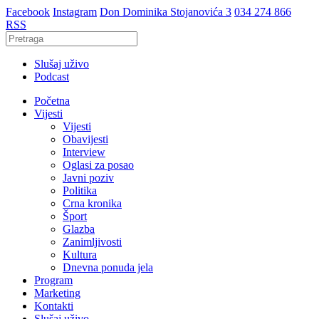
Facebook
Instagram
Don Dominika Stojanovića 3
034 274 866
RSS
Slušaj uživo
Podcast
Početna
Vijesti
Vijesti
Obavijesti
Interview
Oglasi za posao
Javni poziv
Politika
Crna kronika
Šport
Glazba
Zanimljivosti
Kultura
Dnevna ponuda jela
Program
Marketing
Kontakti
Slušaj uživo