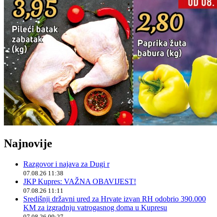
Najnovije
Razgovor i najava za Dugi r
07.08.26 11:38
JKP Kupres: VAŽNA OBAVIJEST!
07.08.26 11:11
Središnji državni ured za Hrvate izvan RH odobrio 390.000
KM za izgradnju vatrogasnog doma u Kupresu
07.08.26 09:27