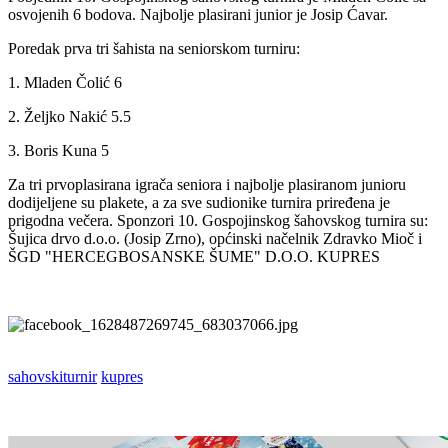
osvojenih 6 bodova. Najbolje plasirani junior je Josip Ćavar.
Poredak prva tri šahista na seniorskom turniru:
1. Mladen Čolić 6
2. Željko Nakić 5.5
3. Boris Kuna 5
Za tri prvoplasirana igrača seniora i najbolje plasiranom junioru
dodijeljene su plakete, a za sve sudionike turnira priređena je
prigodna večera. Sponzori 10. Gospojinskog šahovskog turnira su:
Šujica drvo d.o.o. (Josip Zrno), općinski načelnik Zdravko Mioč i
ŠGD "HERCEGBOSANSKE ŠUME" D.O.O. KUPRES
sahovskiturnir
kupres