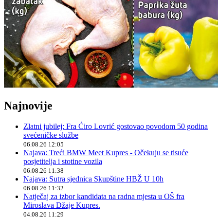
Najnovije
Zlatni jubilej: Fra Ćiro Lovrić gostovao povodom 50 godina
svećeničke službe
06.08.26 12:05
Najava: Treći BMW Meet Kupres - Očekuju se tisuće
posjetitelja i stotine vozila
06.08.26 11:38
Najava: Sutra sjednica Skupštine HBŽ U 10h
06.08.26 11:32
Natječaj za izbor kandidata na radna mjesta u OŠ fra
Miroslava Džaje Kupres.
04.08.26 11:29