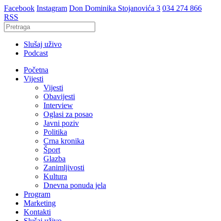
Facebook
Instagram
Don Dominika Stojanovića 3
034 274 866
RSS
Slušaj uživo
Podcast
Početna
Vijesti
Vijesti
Obavijesti
Interview
Oglasi za posao
Javni poziv
Politika
Crna kronika
Šport
Glazba
Zanimljivosti
Kultura
Dnevna ponuda jela
Program
Marketing
Kontakti
Slušaj uživo