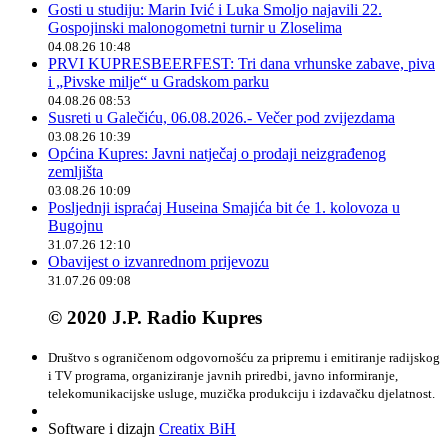
Gosti u studiju: Marin Ivić i Luka Smoljo najavili 22.
Gospojinski malonogometni turnir u Zloselima
04.08.26 10:48
PRVI KUPRESBEERFEST: Tri dana vrhunske zabave, piva
i „Pivske milje“ u Gradskom parku
04.08.26 08:53
Susreti u Galečiću, 06.08.2026.- Večer pod zvijezdama
03.08.26 10:39
Općina Kupres: Javni natječaj o prodaji neizgrađenog
zemljišta
03.08.26 10:09
Posljednji ispraćaj Huseina Smajića bit će 1. kolovoza u
Bugojnu
31.07.26 12:10
Obavijest o izvanrednom prijevozu
31.07.26 09:08
© 2020 J.P. Radio Kupres
Društvo s ograničenom odgovornošću za pripremu i emitiranje radijskog
i TV programa, organiziranje javnih priredbi, javno informiranje,
telekomunikacijske usluge, muzička produkciju i izdavačku djelatnost.
Software i dizajn
Creatix BiH