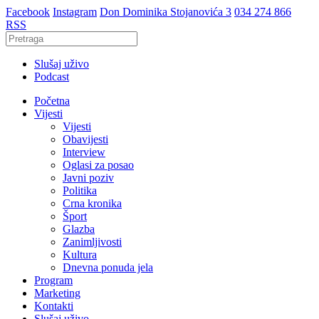
Facebook
Instagram
Don Dominika Stojanovića 3
034 274 866
RSS
Slušaj uživo
Podcast
Početna
Vijesti
Vijesti
Obavijesti
Interview
Oglasi za posao
Javni poziv
Politika
Crna kronika
Šport
Glazba
Zanimljivosti
Kultura
Dnevna ponuda jela
Program
Marketing
Kontakti
Slušaj uživo