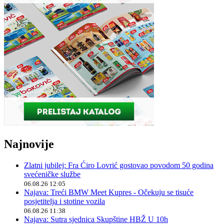
Najnovije
Zlatni jubilej: Fra Ćiro Lovrić gostovao povodom 50 godina
svećeničke službe
06.08.26 12:05
Najava: Treći BMW Meet Kupres - Očekuju se tisuće
posjetitelja i stotine vozila
06.08.26 11:38
Najava: Sutra sjednica Skupštine HBŽ U 10h