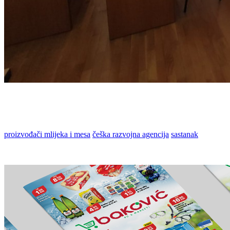
proizvođači mlijeka i mesa
češka razvojna agencija
sastanak