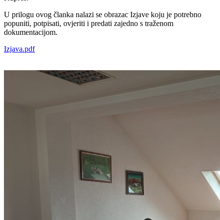
U prilogu ovog članka nalazi se obrazac Izjave koju je potrebno
popuniti, potpisati, ovjeriti i predati zajedno s traženom
dokumentacijom.
Izjava.pdf