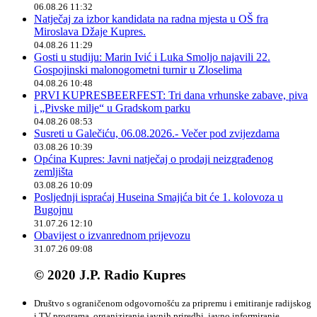
06.08.26 11:32
Natječaj za izbor kandidata na radna mjesta u OŠ fra
Miroslava Džaje Kupres.
04.08.26 11:29
Gosti u studiju: Marin Ivić i Luka Smoljo najavili 22.
Gospojinski malonogometni turnir u Zloselima
04.08.26 10:48
PRVI KUPRESBEERFEST: Tri dana vrhunske zabave, piva
i „Pivske milje“ u Gradskom parku
04.08.26 08:53
Susreti u Galečiću, 06.08.2026.- Večer pod zvijezdama
03.08.26 10:39
Općina Kupres: Javni natječaj o prodaji neizgrađenog
zemljišta
03.08.26 10:09
Posljednji ispraćaj Huseina Smajića bit će 1. kolovoza u
Bugojnu
31.07.26 12:10
Obavijest o izvanrednom prijevozu
31.07.26 09:08
© 2020 J.P. Radio Kupres
Društvo s ograničenom odgovornošću za pripremu i emitiranje radijskog
i TV programa, organiziranje javnih priredbi, javno informiranje,