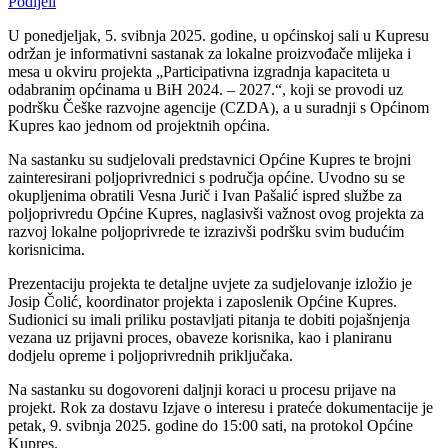
Podijeli
U ponedjeljak, 5. svibnja 2025. godine, u općinskoj sali u Kupresu
održan je informativni sastanak za lokalne proizvođače mlijeka i
mesa u okviru projekta „Participativna izgradnja kapaciteta u
odabranim općinama u BiH 2024. – 2027.“, koji se provodi uz
podršku Češke razvojne agencije (CZDA), a u suradnji s Općinom
Kupres kao jednom od projektnih općina.
Na sastanku su sudjelovali predstavnici Općine Kupres te brojni
zainteresirani poljoprivrednici s područja općine. Uvodno su se
okupljenima obratili Vesna Jurič i Ivan Pašalić ispred službe za
poljoprivredu Općine Kupres, naglasivši važnost ovog projekta za
razvoj lokalne poljoprivrede te izrazivši podršku svim budućim
korisnicima.
Prezentaciju projekta te detaljne uvjete za sudjelovanje izložio je
Josip Čolić, koordinator projekta i zaposlenik Općine Kupres.
Sudionici su imali priliku postavljati pitanja te dobiti pojašnjenja
vezana uz prijavni proces, obaveze korisnika, kao i planiranu
dodjelu opreme i poljoprivrednih priključaka.
Na sastanku su dogovoreni daljnji koraci u procesu prijave na
projekt. Rok za dostavu Izjave o interesu i prateće dokumentacije je
petak, 9. svibnja 2025. godine do 15:00 sati, na protokol Općine
Kupres.