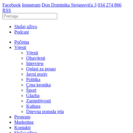
Facebook
Instagram
Don Dominika Stojanovića 3
034 274 866
RSS
Slušaj uživo
Podcast
Početna
Vijesti
Vijesti
Obavijesti
Interview
Oglasi za posao
Javni poziv
Politika
Crna kronika
Šport
Glazba
Zanimljivosti
Kultura
Dnevna ponuda jela
Program
Marketing
Kontakti
Slušaj uživo