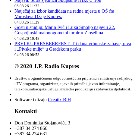
Najava: Sutra sjednica Skupštine HBŽ U 10h
06.08.26 11:32
Natječaj za izbor kandidata na radna mjesta u OŠ fra
Miroslava Džaje Kupres.
04.08.26 11:29
Gosti u studiju: Marin Ivić i Luka Smoljo najavili 22.
Gospojinski malonogometni turnir u Zloselima
04.08.26 10:48
PRVI KUPRESBEERFEST: Tri dana vrhunske zabave, piva
i „Pivske milje“ u Gradskom parku
04.08.26 08:53
© 2020 J.P. Radio Kupres
Društvo s ograničenom odgovornošću za pripremu i emitiranje radijskog
i TV programa, organiziranje javnih priredbi, javno informiranje,
telekomunikacijske usluge, muzička produkciju i izdavačku djelatnost.
Software i dizajn
Creatix BiH
Kontakti
Don Dominika Stojanovića 3
+387 34 274 866
+387 34 274 631