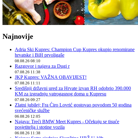
Najnovije
Adria Ski Kupres: Champion Cup Kupres okupio renomirane
hrvatske i BiH prvoligaše
08.08.26 08:10
Razgovor i najava za Dugi r
07.08.26 11:38
JKP Kupres: VAŽNA OBAVIJEST!
07.08.26 11:11
Središnji državni ured za Hrvate izvan RH odobrio 390.000
KM za izgradnju vatrogasnog doma u Kupresu
07.08.26 09:27
Zlatni jubilej: Fra Ćiro Lovrić gostovao povodom 50 godina
svećeničke službe
06.08.26 12:05
Najava: Treći BMW Meet Kupres - Očekuju se tisuće
posjetitelja i stotine vozila
06.08.26 11:38