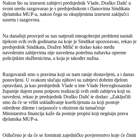
Nakon što su izneseni zahtjevi predsjednik Vlade, Draško Dalić u
svom uredu razgovarao je s predsjednikom i članovima Sindikata
djelatnika MUP-a, nakon čega su okupljenima izneseni zaključci
susreta i razgovora.
Na današnji prosvjed su nas natjerali mnogobrojni problemi nastali
tijekom svih ovih godinama na koje je Sindikat upozoravao, rekao je
predsjednik Sindikata, Dražen Mišić te dodao kako među
navedenim zahtjevima nije navedena potrebna nabavka opreme
policijskim službenicima, a koja je također nužna.
Razgovarali smo o pravima koji su nam ranije dostavljeni, a i danas
ponovljeni. U svakom slučaju njihovi su zahtjevi dobrim djelom
opravdani, ja kao predsjednik Vlade u ime Vlade Hercegbosanske
županije dajem punu potporu realizaciji svih onih zahtjeva koji su
navedeni, rekao je predsjednik Draško Dalić te dodao: „Zaključili
smo da će se vršiti usklađivanje koeficijenata za koji postoje
određene dileme i nejasnoće s obzirom da tumačenje
Ministarstva financija kaže da postoje propisi koji negiraju prava
djelatnika MUP-a.
Odlučeno je da će se formirati zajedničko povjerenstvo koje će činiti