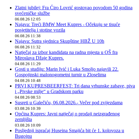
Zlatni jubilej: Fra Ćiro Lovrić gostovao povodom 50 godina
svećeničke službe
06.08.26 12:05
Najava: Treći BMW Meet Kupres - Očekuju se tisuće
posjetitelja i stotine vozila
06.08.26 11:38
Najava: Sutra sjednica Skupštine HBŽ U 10h
06.08.26 11:32
Natječaj za izbor kandidata na radna mjesta u OŠ fra
Miroslava Džaje Kupres.
04.08.26 11:29
Gosti u studiju: Marin Ivić i Luka Smoljo najavili 22.
Gospojinski malonogometni turnir u Zloselima
04.08.26 10:48
PRVI KUPRESBEERFEST: Tri dana vrhunske zabave, piva
i „Pivske milje“ u Gradskom parku
04.08.26 08:53
Susreti u Galečiću, 06.08.2026.- Večer pod zvijezdama
03.08.26 10:39
Općina Kupres: Javni natječaj o prodaji neizgrađenog
zemljišta
03.08.26 10:09
Posljednji ispraćaj Huseina Smajića bit će 1. kolovoza u
Bugojnu