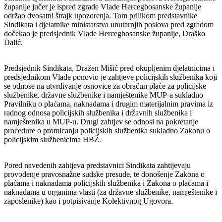
županije jučer je ispred zgrade Vlade Hercegbosanske županije
održao dvosatni štrajk upozorenja. Tom prilikom predstavnike
Sindikata i djelatnike ministarstva unutarnjih poslova pred zgradom
dočekao je predsjednik Vlade Hercegbosanske županije, Draško
Dalić.
Predsjednik Sindikata, Dražen Mišić pred okupljenim djelatnicima i
predsjednikom Vlade ponovio je zahtjeve policijskih službenika koji
se odnose na utvrđivanje osnovice za obračun plaće za policijske
službenike, državne službenike i namještenike MUP-a sukladno
Pravilniku o plaćama, naknadama i drugim materijalnim pravima iz
radnog odnosa policijskih službenika i državnih službenika i
namještenika u MUP-u. Drugi zahtjev se odnosi na pokretanje
procedure o promicanju policijskih službenika sukladno Zakonu o
policijskim službenicima HBŽ.
Pored navedenih zahtjeva predstavnici Sindikata zahtijevaju
provođenje pravosnažne sudske presude, te donošenje Zakona o
plaćama i naknadama policijskih službenika i Zakona o plaćama i
naknadama u organima vlasti (za državne službenike, namještenike i
zaposlenike) kao i potpisivanje Kolektivnog Ugovora.