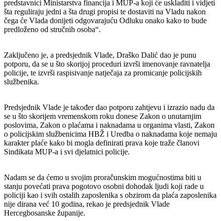
predstavnici Ministarstva financija i MUP-a koji će uskladiti i vidjeti
šta reguliraju jedni a šta drugi propisi te dostaviti na Vladu nakon
čega će Vlada donijeti odgovarajuću Odluku onako kako to bude
predloženo od stručnih osoba“.
Zaključeno je, a predsjednik Vlade, Draško Dalić dao je punu
potporu, da se u što skorijoj proceduri izvrši imenovanje ravnatelja
policije, te izvrši raspisivanje natječaja za promicanje policijskih
službenika.
Predsjednik Vlade je također dao potporu zahtjevu i izrazio nadu da
se u što skorijem vremenskom roku donese Zakon o unutarnjim
poslovima, Zakon o plaćama i naknadama u organima vlasti, Zakon
o policijskim službenicima HBŽ i Uredba o naknadama koje nemaju
karakter plaće kako bi mogla definirati prava koje traže članovi
Sindikata MUP-a i svi djelatnici policije.
Nadam se da ćemo u svojim proračunskim mogućnostima biti u
stanju povećati prava pogotovo osobni dohodak ljudi koji rade u
policiji kao i svih ostalih zaposlenika s obzirom da plaća zaposlenika
nije dirana već 10 godina, rekao je predsjednik Vlade
Hercegbosanske županije.