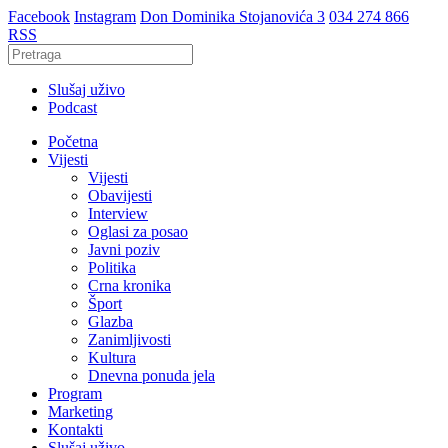
Facebook
Instagram
Don Dominika Stojanovića 3
034 274 866
RSS
Slušaj uživo
Podcast
Početna
Vijesti
Vijesti
Obavijesti
Interview
Oglasi za posao
Javni poziv
Politika
Crna kronika
Šport
Glazba
Zanimljivosti
Kultura
Dnevna ponuda jela
Program
Marketing
Kontakti
Slušaj uživo