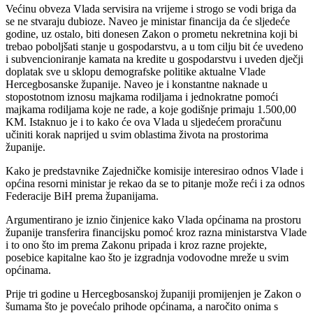
Većinu obveza Vlada servisira na vrijeme i strogo se vodi briga da
se ne stvaraju dubioze. Naveo je ministar financija da će sljedeće
godine, uz ostalo, biti donesen Zakon o prometu nekretnina koji bi
trebao poboljšati stanje u gospodarstvu, a u tom cilju bit će uvedeno
i subvencioniranje kamata na kredite u gospodarstvu i uveden dječji
doplatak sve u sklopu demografske politike aktualne Vlade
Hercegbosanske županije. Naveo je i konstantne naknade u
stopostotnom iznosu majkama rodiljama i jednokratne pomoći
majkama rodiljama koje ne rade, a koje godišnje primaju 1.500,00
KM. Istaknuo je i to kako će ova Vlada u sljedećem proračunu
učiniti korak naprijed u svim oblastima života na prostorima
županije.
Kako je predstavnike Zajedničke komisije interesirao odnos Vlade i
općina resorni ministar je rekao da se to pitanje može reći i za odnos
Federacije BiH prema županijama.
Argumentirano je iznio činjenice kako Vlada općinama na prostoru
županije transferira financijsku pomoć kroz razna ministarstva Vlade
i to ono što im prema Zakonu pripada i kroz razne projekte,
posebice kapitalne kao što je izgradnja vodovodne mreže u svim
općinama.
Prije tri godine u Hercegbosanskoj županiji promijenjen je Zakon o
šumama što je povećalo prihode općinama, a naročito onima s