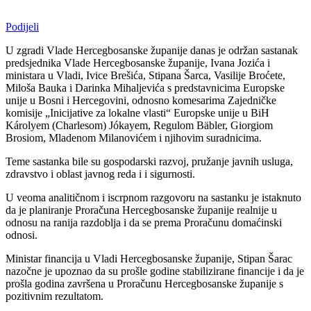
Podijeli
U zgradi Vlade Hercegbosanske županije danas je održan sastanak
predsjednika Vlade Hercegbosanske županije, Ivana Jozića i
ministara u Vladi, Ivice Brešića, Stipana Šarca, Vasilije Broćete,
Miloša Bauka i Darinka Mihaljevića s predstavnicima Europske
unije u Bosni i Hercegovini, odnosno komesarima Zajedničke
komisije „Inicijative za lokalne vlasti“ Europske unije u BiH
Károlyem (Charlesom) Jókayem, Regulom Bäbler, Giorgiom
Brosiom, Mladenom Milanovićem i njihovim suradnicima.
Teme sastanka bile su gospodarski razvoj, pružanje javnih usluga,
zdravstvo i oblast javnog reda i i sigurnosti.
U veoma analitičnom i iscrpnom razgovoru na sastanku je istaknuto
da je planiranje Proračuna Hercegbosanske županije realnije u
odnosu na ranija razdoblja i da se prema Proračunu domaćinski
odnosi.
Ministar financija u Vladi Hercegbosanske županije, Stipan Šarac
nazočne je upoznao da su prošle godine stabilizirane financije i da je
prošla godina završena u Proračunu Hercegbosanske županije s
pozitivnim rezultatom.