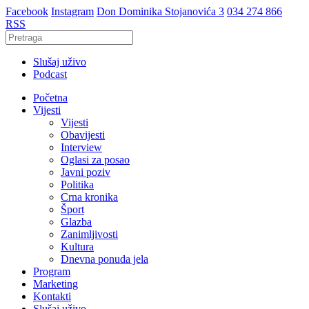
Facebook
Instagram
Don Dominika Stojanovića 3
034 274 866
RSS
Slušaj uživo
Podcast
Početna
Vijesti
Vijesti
Obavijesti
Interview
Oglasi za posao
Javni poziv
Politika
Crna kronika
Šport
Glazba
Zanimljivosti
Kultura
Dnevna ponuda jela
Program
Marketing
Kontakti
Slušaj uživo