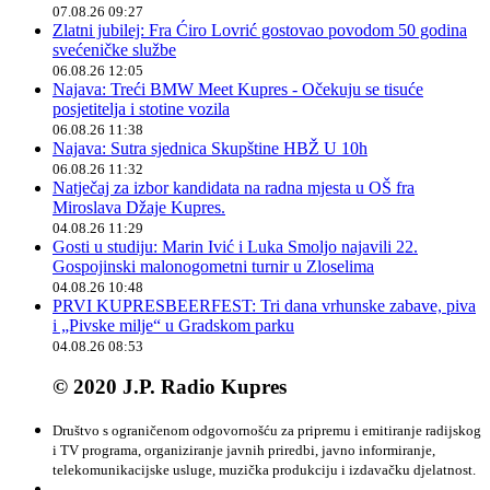
07.08.26 09:27
Zlatni jubilej: Fra Ćiro Lovrić gostovao povodom 50 godina
svećeničke službe
06.08.26 12:05
Najava: Treći BMW Meet Kupres - Očekuju se tisuće
posjetitelja i stotine vozila
06.08.26 11:38
Najava: Sutra sjednica Skupštine HBŽ U 10h
06.08.26 11:32
Natječaj za izbor kandidata na radna mjesta u OŠ fra
Miroslava Džaje Kupres.
04.08.26 11:29
Gosti u studiju: Marin Ivić i Luka Smoljo najavili 22.
Gospojinski malonogometni turnir u Zloselima
04.08.26 10:48
PRVI KUPRESBEERFEST: Tri dana vrhunske zabave, piva
i „Pivske milje“ u Gradskom parku
04.08.26 08:53
© 2020 J.P. Radio Kupres
Društvo s ograničenom odgovornošću za pripremu i emitiranje radijskog
i TV programa, organiziranje javnih priredbi, javno informiranje,
telekomunikacijske usluge, muzička produkciju i izdavačku djelatnost.