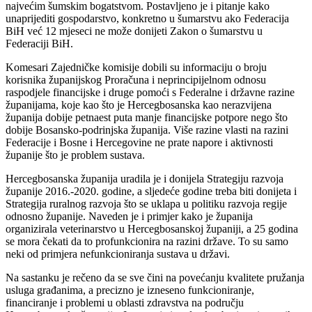
najvećim šumskim bogatstvom. Postavljeno je i pitanje kako
unaprijediti gospodarstvo, konkretno u šumarstvu ako Federacija
BiH već 12 mjeseci ne može donijeti Zakon o šumarstvu u
Federaciji BiH.
Komesari Zajedničke komisije dobili su informaciju o broju
korisnika županijskog Proračuna i neprincipijelnom odnosu
raspodjele financijske i druge pomoći s Federalne i državne razine
županijama, koje kao što je Hercegbosanska kao nerazvijena
županija dobije petnaest puta manje financijske potpore nego što
dobije Bosansko-podrinjska županija. Više razine vlasti na razini
Federacije i Bosne i Hercegovine ne prate napore i aktivnosti
županije što je problem sustava.
Hercegbosanska županija uradila je i donijela Strategiju razvoja
županije 2016.-2020. godine, a sljedeće godine treba biti donijeta i
Strategija ruralnog razvoja što se uklapa u politiku razvoja regije
odnosno županije. Naveden je i primjer kako je županija
organizirala veterinarstvo u Hercegbosanskoj županiji, a 25 godina
se mora čekati da to profunkcionira na razini države. To su samo
neki od primjera nefunkcioniranja sustava u državi.
Na sastanku je rečeno da se sve čini na povećanju kvalitete pružanja
usluga građanima, a precizno je izneseno funkcioniranje,
financiranje i problemi u oblasti zdravstva na području