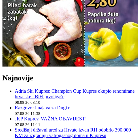
Najnovije
Adria Ski Kupres: Champion Cup Kupres okupio renomirane
hrvatske i BiH prvoligaše
08.08.26 08:10
Razgovor i najava za Dugi r
07.08.26 11:38
JKP Kupres: VAŽNA OBAVIJEST!
07.08.26 11:11
Središnji državni ured za Hrvate izvan RH odobrio 390.000
KM za izgradnju vatrogasnog doma u Kupresu