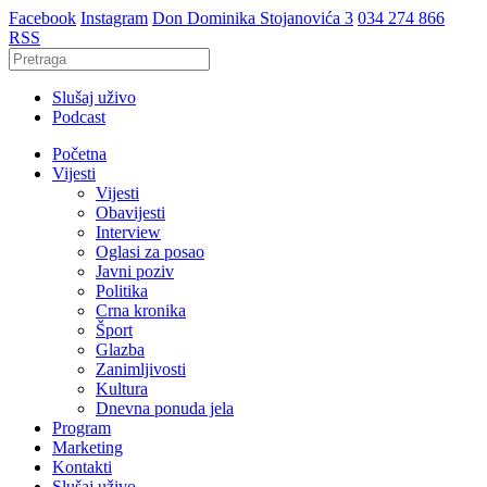
Facebook
Instagram
Don Dominika Stojanovića 3
034 274 866
RSS
Slušaj uživo
Podcast
Početna
Vijesti
Vijesti
Obavijesti
Interview
Oglasi za posao
Javni poziv
Politika
Crna kronika
Šport
Glazba
Zanimljivosti
Kultura
Dnevna ponuda jela
Program
Marketing
Kontakti
Slušaj uživo