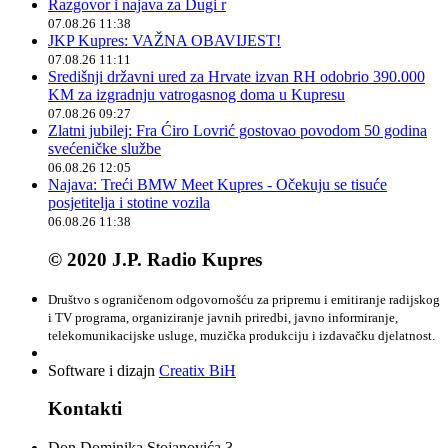
Razgovor i najava za Dugi r
07.08.26 11:38
JKP Kupres: VAŽNA OBAVIJEST!
07.08.26 11:11
Središnji državni ured za Hrvate izvan RH odobrio 390.000
KM za izgradnju vatrogasnog doma u Kupresu
07.08.26 09:27
Zlatni jubilej: Fra Ćiro Lovrić gostovao povodom 50 godina
svećeničke službe
06.08.26 12:05
Najava: Treći BMW Meet Kupres - Očekuju se tisuće
posjetitelja i stotine vozila
06.08.26 11:38
© 2020 J.P. Radio Kupres
Društvo s ograničenom odgovornošću za pripremu i emitiranje radijskog
i TV programa, organiziranje javnih priredbi, javno informiranje,
telekomunikacijske usluge, muzička produkciju i izdavačku djelatnost.
Software i dizajn
Creatix BiH
Kontakti
Don Dominika Stojanovića 3