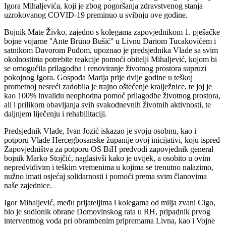
Igora Mihaljevića, koji je zbog pogoršanja
zdravstvenog stanja
uzrokovanog COVID-19 preminuo u svibnju ove godine.
Bojnik Mate Živko, zajedno s kolegama zapovjednikom 1. pješačke
bojne vojarne ''Ante
Bruno Bušić'' u Livnu Dariom Tucakovićem i
satnikom Davorom Puđom, upoznao je
predsjednika Vlade sa svim
okolnostima potrebite reakcije pomoći obitelji Mihaljević, kojom
bi
se omogućila prilagodba i renoviranje životnog prostora supruzi
pokojnog Igora. Gospođa
Marija prije dvije godine u teškoj
prometnoj nesreći zadobila je trajno oštećenje kralježnice,
te joj je
kao 100% invalidu neophodna pomoć prilagodbe životnog prostora,
ali i prilikom
obavljanja svih svakodnevnih životnih aktivnosti, te
daljnjem liječenju i rehabilitaciji.
Predsjednik Vlade, Ivan Jozić iskazao je svoju osobnu, kao i
potporu Vlade Hercegbosanske
županije ovoj inicijativi, koju ispred
Zapovjedništva za potporu OS BiH predvodi zapovjednik
general
bojnik Marko Stojčić, naglasivši kako je uvijek, a osobito u ovim
nepredvidivim i
teškim vremenima u kojima se trenutno nalazimo,
nužno imati osjećaj solidarnosti i pomoći
prema svim članovima
naše zajednice.
Igor Mihaljević, među prijateljima i kolegama od milja zvani Cigo,
bio je sudionik obrane
Domovinskog rata u RH, pripadnik prvog
interventnog voda pri obrambenim pripremama
Livna, kao i Vojne