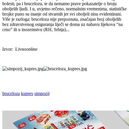
bolesti, pa i brucelozu, te da nemamo prave pokazatelje o broju
oboljelih ljudi. I u, uvjetno rečeno, normalnim vremenima, statističke
brojke puno su manje od stvarnih jer svi oboljeli nisu evidentirani.
Više je razloga: bruceloza nije prepoznata, značajan broj oboljelih
bez zdravstvenog osiguranja liječi se doma uz nabavu lijekova “na
crno” ili u inozemstvu (RH, Srbija)...
Izvor: Livnoonline
bruceloza
kupres
simpozij