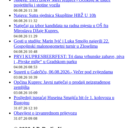
posjetitelja i stotine vozila
06.08.26 11:38
Najava: Sutra sjednica Skupštine HBŽ U 10h
06.08.26 11:32
Natječaj za izbor kandidata na radna mjesta u OŠ fra
Miroslava Džaje Kupres.
04.08.26 11:29
Gosti u studiju: Marin Ivić i Luka Smoljo najavili 22.
Gospojinski malonogometni turnir u Zloselima
04.08.26 10:48
PRVI KUPRESBEERFEST: Tri dana vrhunske zabave, piva
i „Pivske milje“ u Gradskom parku
04.08.26 08:53
Susreti u Galečiću, 06.08.2026.- Večer pod zvijezdama
03.08.26 10:39
Općina Kupres: Javni natječaj o prodaji neizgrađenog
zemljišta
03.08.26 10:09
Posljednji ispraćaj Huseina Smajića bit će 1. kolovoza u
Bugojnu
31.07.26 12:10
Obavijest o izvanrednom prijevozu
31.07.26 09:08