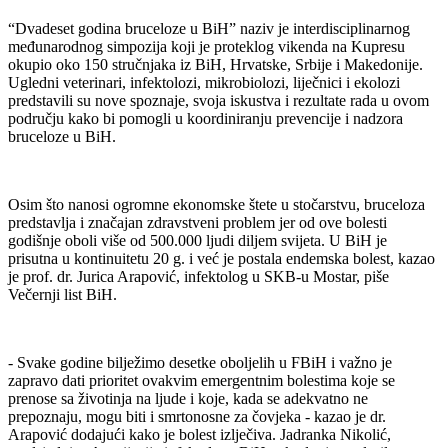
“Dvadeset godina bruceloze u BiH” naziv je interdisciplinarnog
međunarodnog simpozija koji je proteklog vikenda na Kupresu
okupio oko 150 stručnjaka iz BiH, Hrvatske, Srbije i Makedonije.
Ugledni veterinari, infektolozi, mikrobiolozi, liječnici i ekolozi
predstavili su nove spoznaje, svoja iskustva i rezultate rada u ovom
području kako bi pomogli u koordiniranju prevencije i nadzora
bruceloze u BiH.
Osim što nanosi ogromne ekonomske štete u stočarstvu, bruceloza
predstavlja i značajan zdravstveni problem jer od ove bolesti
godišnje oboli više od 500.000 ljudi diljem svijeta. U BiH je
prisutna u kontinuitetu 20 g. i već je postala endemska bolest, kazao
je prof. dr. Jurica Arapović, infektolog u SKB-u Mostar, piše
Večernji list BiH.
- Svake godine bilježimo desetke oboljelih u FBiH i važno je
zapravo dati prioritet ovakvim emergentnim bolestima koje se
prenose sa životinja na ljude i koje, kada se adekvatno ne
prepoznaju, mogu biti i smrtonosne za čovjeka - kazao je dr.
Arapović dodajući kako je bolest izlječiva. Jadranka Nikolić,