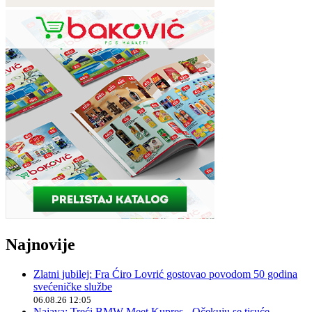
Najnovije
Zlatni jubilej: Fra Ćiro Lovrić gostovao povodom 50 godina
svećeničke službe
06.08.26 12:05
Najava: Treći BMW Meet Kupres - Očekuju se tisuće