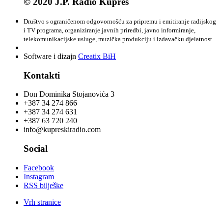
© 2020 J.P. Radio Kupres
Društvo s ograničenom odgovornošću za pripremu i emitiranje radijskog
i TV programa, organiziranje javnih priredbi, javno informiranje,
telekomunikacijske usluge, muzička produkciju i izdavačku djelatnost.
Software i dizajn
Creatix BiH
Kontakti
Don Dominika Stojanovića 3
+387 34 274 866
+387 34 274 631
+387 63 720 240
info@kupreskiradio.com
Social
Facebook
Instagram
RSS bilješke
Vrh stranice