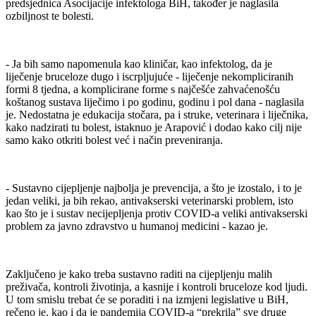
predsjednica Asocijacije infektologa BiH, također je naglasila
ozbiljnost te bolesti.
- Ja bih samo napomenula kao kliničar, kao infektolog, da je
liječenje bruceloze dugo i iscrpljujuće - liječenje nekompliciranih
formi 8 tjedna, a komplicirane forme s najčešće zahvaćenošću
koštanog sustava liječimo i po godinu, godinu i pol dana - naglasila
je. Nedostatna je edukacija stočara, pa i struke, veterinara i liječnika,
kako nadzirati tu bolest, istaknuo je Arapović i dodao kako cilj nije
samo kako otkriti bolest već i način preveniranja.
- Sustavno cijepljenje najbolja je prevencija, a što je izostalo, i to je
jedan veliki, ja bih rekao, antivakserski veterinarski problem, isto
kao što je i sustav necijepljenja protiv COVID-a veliki antivakserski
problem za javno zdravstvo u humanoj medicini - kazao je.
Zaključeno je kako treba sustavno raditi na cijepljenju malih
preživača, kontroli životinja, a kasnije i kontroli bruceloze kod ljudi.
U tom smislu trebat će se poraditi i na izmjeni legislative u BiH,
rečeno je, kao i da je pandemija COVID-a “prekrila” sve druge