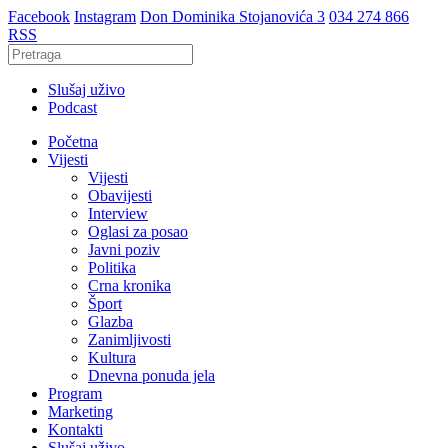
Facebook
Instagram
Don Dominika Stojanovića 3
034 274 866
RSS
Slušaj uživo
Podcast
Početna
Vijesti
Vijesti
Obavijesti
Interview
Oglasi za posao
Javni poziv
Politika
Crna kronika
Šport
Glazba
Zanimljivosti
Kultura
Dnevna ponuda jela
Program
Marketing
Kontakti
Slušaj uživo