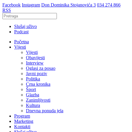
Facebook
Instagram
Don Dominika Stojanovića 3
034 274 866
RSS
Slušaj uživo
Podcast
Početna
Vijesti
Vijesti
Obavijesti
Interview
Oglasi za posao
Javni poziv
Politika
Crna kronika
Šport
Glazba
Zanimljivosti
Kultura
Dnevna ponuda jela
Program
Marketing
Kontakti
Slušaj uživo