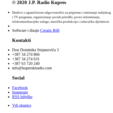
© 2020 J.P. Radio Kupres
Društvo s ograničenom odgovornošću za pripremu i emitiranje radijskog
i TV programa, organiziranje javnih priredbi, javno informiranje,
telekomunikacijske usluge, muzička produkciju i izdavačku djelatnost.
Software i dizajn
Creatix BiH
Kontakti
Don Dominika Stojanovića 3
+387 34 274 866
+387 34 274 631
+387 63 720 240
info@kupreskiradio.com
Social
Facebook
Instagram
RSS bilješke
Vrh stranice