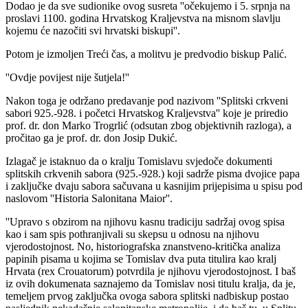
Dodao je da sve sudionike ovog susreta ''očekujemo i 5. srpnja na
proslavi 1100. godina Hrvatskog Kraljevstva na misnom slavlju
kojemu će nazočiti svi hrvatski biskupi''.
Potom je izmoljen Treći čas, a molitvu je predvodio biskup Palić.
''Ovdje povijest nije šutjela!''
Nakon toga je održano predavanje pod nazivom ''Splitski crkveni
sabori 925.-928. i početci Hrvatskog Kraljevstva'' koje je priredio
prof. dr. don Marko Trogrlić (odsutan zbog objektivnih razloga), a
pročitao ga je prof. dr. don Josip Dukić.
Izlagač je istaknuo da o kralju Tomislavu svjedoče dokumenti
splitskih crkvenih sabora (925.-928.) koji sadrže pisma dvojice papa
i zaključke dvaju sabora sačuvana u kasnijim prijepisima u spisu pod
naslovom ''Historia Salonitana Maior''.
''Upravo s obzirom na njihovu kasnu tradiciju sadržaj ovog spisa
kao i sam spis pothranjivali su skepsu u odnosu na njihovu
vjerodostojnost. No, historiografska znanstveno-kritička analiza
papinih pisama u kojima se Tomislav dva puta titulira kao kralj
Hrvata (rex Crouatorum) potvrdila je njihovu vjerodostojnost. I baš
iz ovih dokumenata saznajemo da Tomislav nosi titulu kralja, da je,
temeljem prvog zaključka ovoga sabora splitski nadbiskup postao