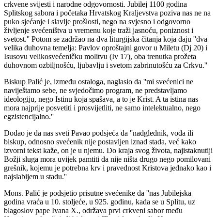
crkvene svijesti i narodne odgovornosti. Jubilej 1100 godina
Splitskog sabora i početaka Hrvatskog Kraljevstva poziva nas ne na
puko sjećanje i slavlje prošlosti, nego na svjesno i odgovorno
življenje svećeništva u vremenu koje traži jasnoću, poniznost i
svetost.'' Potom se zadržao na dva liturgijska čitanja koja daju ''dva
velika duhovna temelja: Pavlov oproštajni govor u Miletu (Dj 20) i
Isusovu velikosvećeničku molitvu (Iv 17), oba trenutka prožeta
duhovnom ozbiljnošću, ljubavlju i svetom zabrinutošću za Crkvu.''
Biskup Palić je, između ostaloga, naglasio da ''mi svećenici ne
naviještamo sebe, ne svjedočimo program, ne predstavljamo
ideologiju, nego Istinu koja spašava, a to je Krist. A ta istina nas
mora najprije posvetiti i prosvijetliti, ne samo intelektualno, nego
egzistencijalno.''
Dodao je da nas sveti Pavao podsjeća da ''nadglednik, vođa ili
biskup, odnosno svećenik nije postavljen iznad stada, već kako
izvorni tekst kaže, on je u njemu. Do kraja svog života, najistaknutiji
Božji sluga mora uvijek pamtiti da nije ništa drugo nego pomilovani
grešnik, kojemu je potrebna krv i pravednost Kristova jednako kao i
najslabijem u stadu.''
Mons. Palić je podsjetio prisutne svećenike da ''nas Jubilejska
godina vraća u 10. stoljeće, u 925. godinu, kada se u Splitu, uz
blagoslov pape Ivana X., održava prvi crkveni sabor među