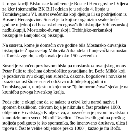
U organizaciji Biskupske konferencije Bosne i Hercegovine i Vijeća
za kler i sjemeništa BK BiH održan je u srijedu 4. lipnja u
Tomislavgradu VI. susret svećenika koji djeluju ili su podrijetlom iz
Bosne i Hercegovine. Susret je to koji se organizira svake treće
godine u jednoj od bosanskohercegovačkih biskupija: Vrhbosanskoj
nadbiskupiji, Mostarsko-duvanjskoj i Trebinjsko-mrkanskoj
biskupiji te Banjolučkoj biskupiji.
Na susretu, kome je domaćin ove godine bila Mostarsko-duvanjska
biskupija te Župa svetog Mihovila Arkanđela i franjevački samostan
u Tomislavgradu, sudjelovalo je oko 150 svećenika.
Susret je započeo pozdravom biskupa mostarsko-duvanjskog mons.
Petar Palić te riječima dobrodošlice gvardijana fra Bože Milića koji
je pozdravio svu okupljenu subraću, đakone, bogoslove i novake te
izrazio radost što se susret održava u Jubilejskoj godini u
Tomislavgradu, u mjestu u kojemu se ''ljubomorno čuva'' sjećanje na
krunidbu prvoga hrvatskog kralja.
Podsjetio je okupljene da se nalaze u crkvi koju narod naziva i
spomen-bazilikom, crkvom koja je niknula u čast proslave 1000.
obljetnice Hrvatskoga Kraljevstva, a posvećena je prvom hrvatskom
kanoniziranom svecu Nikoli Taveliću. ''Dvadesetih godina prošlog
stoljeća podignuto je što spomenika, što imenovano društava, ulica i
trgova u čast te velike obljetnice preko 1000'', kazao je fra Božo.