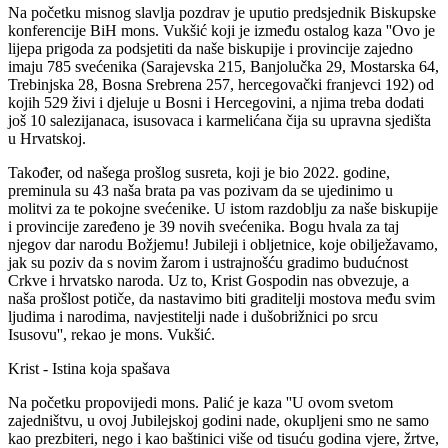
Na početku misnog slavlja pozdrav je uputio predsjednik Biskupske
konferencije BiH mons. Vukšić koji je između ostalog kaza ''Ovo je
lijepa prigoda za podsjetiti da naše biskupije i provincije zajedno
imaju 785 svećenika (Sarajevska 215, Banjolučka 29, Mostarska 64,
Trebinjska 28, Bosna Srebrena 257, hercegovački franjevci 192) od
kojih 529 živi i djeluje u Bosni i Hercegovini, a njima treba dodati
još 10 salezijanaca, isusovaca i karmelićana čija su upravna sjedišta
u Hrvatskoj.
Također, od našega prošlog susreta, koji je bio 2022. godine,
preminula su 43 naša brata pa vas pozivam da se ujedinimo u
molitvi za te pokojne svećenike. U istom razdoblju za naše biskupije
i provincije zaređeno je 39 novih svećenika. Bogu hvala za taj
njegov dar narodu Božjemu! Jubileji i obljetnice, koje obilježavamo,
jak su poziv da s novim žarom i ustrajnošću gradimo budućnost
Crkve i hrvatsko naroda. Uz to, Krist Gospodin nas obvezuje, a
naša prošlost potiče, da nastavimo biti graditelji mostova među svim
ljudima i narodima, navjestitelji nade i dušobrižnici po srcu
Isusovu'', rekao je mons. Vukšić.
Krist - Istina koja spašava
Na početku propovijedi mons. Palić je kaza ''U ovom svetom
zajedništvu, u ovoj Jubilejskoj godini nade, okupljeni smo ne samo
kao prezbiteri, nego i kao baštinici više od tisuću godina vjere, žrtve,