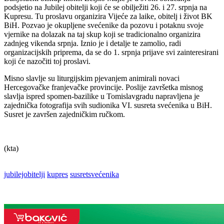
podsjetio na Jubilej obitelji koji će se obilježiti 26. i 27. srpnja na
Kupresu. Tu proslavu organizira Vijeće za laike, obitelj i život BK
BiH. Pozvao je okupljene svećenike da pozovu i potaknu svoje
vjernike na dolazak na taj skup koji se tradicionalno organizira
zadnjeg vikenda srpnja. Iznio je i detalje te zamolio, radi
organizacijskih priprema, da se do 1. srpnja prijave svi zainteresirani
koji će nazočiti toj proslavi.
Misno slavlje su liturgijskim pjevanjem animirali novaci
Hercegovačke franjevačke provincije. Poslije završetka misnog
slavlja ispred spomen-bazilike u Tomislavgradu napravljena je
zajednička fotografija svih sudionika VI. susreta svećenika u BiH.
Susret je završen zajedničkim ručkom.
(kta)
jubilejobitelji
kupres
susretsvećenika