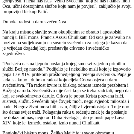
gorljivosti. I neka nas Isus, Veliki Svećenik, koji za nas i danas moli
Oca, učini dostojnima službe koju nam je povjeri'', zaključio je svoju
propovijed biskup Palić.
Duboka radost u daru svečeništva
Na kraju misnog slavlje svim okupljenim se obratio i apostolski
nuncij u BiH mons. Francis Assisi Chullikatt. Od srca je zahvalio na
pozivu na sudjelovanju na susretu svećenika za kojega je kazao da
je vrijedan događaj koji predstavlja crkveno i svećeničko
zajedništvo.
''Podsjeća nas na ljepotu poslanja kojeg smo svi zajedno primili u
službi Božjeg naroda.'' Podijelio je i nekoliko misli koje je izgovorio
papa Lav XIV. prilikom prošlonedjeljnog ređenja svećenika. Papa je
tada istaknuo i duboku radost koju cijela Crkva osjeća u daru
svećeništva. ''Ta radost izvire iz bliskog odnosa između prezbitera i
Božjeg naroda. Svećeništvo nije čast koja se treba zadržati, nego dar
koji se svakodnevno daruje. Crkva je poput Krista pozvana izići,
susresti, služiti. Svećenik nije čovjek moći, nego svjedok milosrđa i
nade. Njegov život mora biti jasan, čitljiv i vjerodostojan. To je ono
što danas svijet traži. Polaganja ruku u ređenju znak je da poslanje
ne dolazi od nas, nego od Duha Svetoga'', dio je misli pape Lava
XIV. koje je, između ostalog, iznio nuncij Chulikatt.
Banjolučki biskup mons. Željko Majić je u svom obraćanju