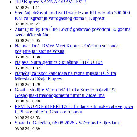
JKP Kupres: VAŽNA OBAVIJEST!
07.08.26 11:11
Središnji državni ured za Hrvate izvan RH odobrio 390.000
KM za izgradnju vatrogasnog doma u Kupresu
07.08.26 09:27
Zlatni jubilej: Fra Ćiro Lovrić gostovao povodom 50 godina
svećeničke službe
06.08.26 12:05
Najava: Treći BMW Meet Kupres - Očekuju se tisuće
posjetitelja i stotine vozila
06.08.26 11:38
Najava: Sutra sjednica Skupštine HBŽ U 10h
06.08.26 11:32
Natječaj za izbor kandidata na radna mjesta u OŠ fra
Miroslava Džaje Kupres.
04.08.26 11:29
Gosti u studiju: Marin Ivić i Luka Smoljo najavili 22.
Gospojinski malonogometni turnir u Zloselima
04.08.26 10:48
PRVI KUPRESBEERFEST: Tri dana vrhunske zabave, piva
i „Pivske milje“ u Gradskom parku
04.08.26 08:53
Susreti u Galečiću, 06.08.2026.- Večer pod zvijezdama
03.08.26 10:39