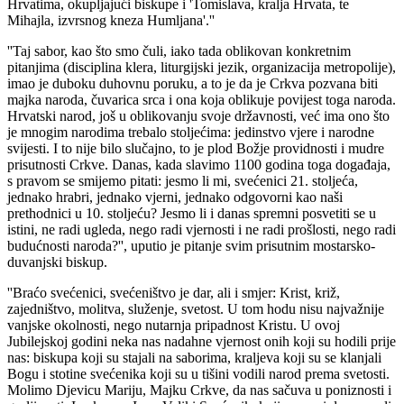
Hrvatima, okupljajući biskupe i 'Tomislava, kralja Hrvata, te
Mihajla, izvrsnog kneza Humljana'.''
''Taj sabor, kao što smo čuli, iako tada oblikovan konkretnim
pitanjima (disciplina klera, liturgijski jezik, organizacija metropolije),
imao je duboku duhovnu poruku, a to je da je Crkva pozvana biti
majka naroda, čuvarica srca i ona koja oblikuje povijest toga naroda.
Hrvatski narod, još u oblikovanju svoje državnosti, već ima ono što
je mnogim narodima trebalo stoljećima: jedinstvo vjere i narodne
svijesti. I to nije bilo slučajno, to je plod Božje providnosti i mudre
prisutnosti Crkve. Danas, kada slavimo 1100 godina toga događaja,
s pravom se smijemo pitati: jesmo li mi, svećenici 21. stoljeća,
jednako hrabri, jednako vjerni, jednako odgovorni kao naši
prethodnici u 10. stoljeću? Jesmo li i danas spremni posvetiti se u
istini, ne radi ugleda, nego radi vjernosti i ne radi prošlosti, nego radi
budućnosti naroda?'', uputio je pitanje svim prisutnim mostarsko-
duvanjski biskup.
''Braćo svećenici, svećeništvo je dar, ali i smjer: Krist, križ,
zajedništvo, molitva, služenje, svetost. U tom hodu nisu najvažnije
vanjske okolnosti, nego nutarnja pripadnost Kristu. U ovoj
Jubilejskoj godini neka nas nadahne vjernost onih koji su hodili prije
nas: biskupa koji su stajali na saborima, kraljeva koji su se klanjali
Bogu i stotine svećenika koji su u tišini vodili narod prema svetosti.
Molimo Djevicu Mariju, Majku Crkve, da nas sačuva u poniznosti i