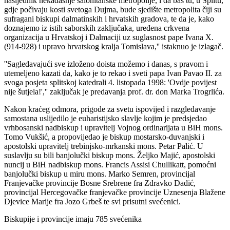
nasljednik nekadašnje salonitanske metropolije, i da baš tu, u Splitu,
gdje počivaju kosti svetoga Dujma, bude sjedište metropolita čiji su
sufragani biskupi dalmatinskih i hrvatskih gradova, te da je, kako
doznajemo iz istih saborskih zaključaka, uređena crkvena
organizacija u Hrvatskoj i Dalmaciji uz suglasnost pape Ivana X.
(914-928) i upravo hrvatskog kralja Tomislava,'' istaknuo je izlagač.
''Sagledavajući sve izloženo doista možemo i danas, s pravom i
utemeljeno kazati da, kako je to rekao i sveti papa Ivan Pavao II. za
svoga posjeta splitskoj katedrali 4. listopada 1998: 'Ovdje povijest
nije šutjela!','' zaključak je predavanja prof. dr. don Marka Trogrlića.
Nakon kraćeg odmora, prigode za svetu ispovijed i razgledavanje
samostana uslijedilo je euharistijsko slavlje kojim je predsjedao
vrhbosanski nadbiskup i upravitelj Vojnog ordinarijata u BiH mons.
Tomo Vukšić, a propovijedao je biskup mostarsko-duvanjski i
apostolski upravitelj trebinjsko-mrkanski mons. Petar Palić. U
suslavlju su bili banjolučki biskup mons. Željko Majić, apostolski
nuncij u BiH nadbiskup mons. Francis Assisi Chullikatt, pomoćni
banjolučki biskup u miru mons. Marko Semren, provincijal
Franjevačke provincije Bosne Srebrene fra Zdravko Dadić,
provincijal Hercegovačke franjevačke provincije Uznesenja Blažene
Djevice Marije fra Jozo Grbeš te svi prisutni svećenici.
Biskupije i provincije imaju 785 svećenika