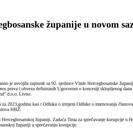
egbosanske županije u novom sa
asno je usvojila
zapisnik sa 92. sjednice Vlade Hercegbosanske županij
enos prava i obveza definiranih Ugovorom o koncesiji sklopljenog dana
d'' d.o.o. Livno.
ra za 2023.godinu kao i
Odluku o izmjeni Odluke o imenovanju članov
oslova
HBŽ.
 u Hercegbosanskoj
županiji. Zadaća Tima za sprečavanje korupcije u He
anskoj županiji u sprečavanju korupcije.