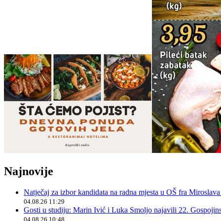
Najnovije
Natječaj za izbor kandidata na radna mjesta u OŠ fra Miroslav
04.08.26 11:29
Gosti u studiju: Marin Ivić i Luka Smoljo najavili 22. Gospoji
04.08.26 10:48