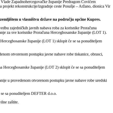
m Vlade Zapadnohercegovačke županije
Predragom Čovićem
a projekt
rekonstrukcije/izgradnje ceste Posušje – Aržano, dionica Vir
emljištem u vlasništvu države na području općine
Kupres.
vedbu zajedničkih javnih nabava roba za
korisnike Proračuna
ranje za sve korisnike
Proračuna Hercegbosanske županije (LOT 1).
a Hercegbosanske županije (LOT 1) sklopit će
se sa ponuditeljem
edenom otvorenom postupku javne
nabave robe tiskanice, obrasci,
ačuna Hercegbosanske županije (LOT 2) sklopit
će se sa ponuditeljem
panije u provedenom otvorenom postupku
javne nabave robe uredski
e se sa ponuditeljem DEFTER d.o.o.
lne zaštite.