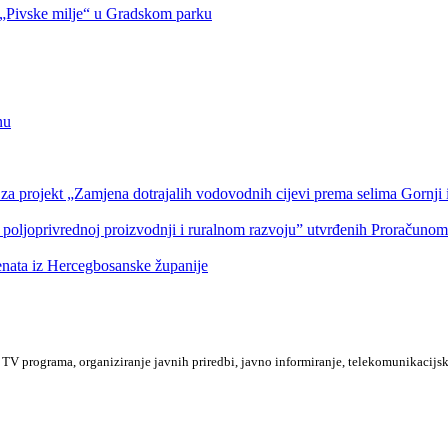
Pivske milje“ u Gradskom parku
nu
a projekt „Zamjena dotrajalih vodovodnih cijevi prema selima Gornji i
 poljoprivrednoj proizvodnji i ruralnom razvoju” utvrđenih Proračuno
denata iz Hercegbosanske županije
TV programa, organiziranje javnih priredbi, javno informiranje, telekomunikacijsk