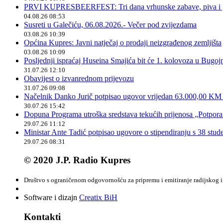
PRVI KUPRESBEERFEST: Tri dana vrhunske zabave, piva i „
04.08.26 08:53
Susreti u Galečiću, 06.08.2026.- Večer pod zvijezdama
03.08.26 10:39
Općina Kupres: Javni natječaj o prodaji neizgrađenog zemljišta
03.08.26 10:09
Posljednji ispraćaj Huseina Smajića bit će 1. kolovoza u Bugoj
31.07.26 12:10
Obavijest o izvanrednom prijevozu
31.07.26 09:08
Načelnik Danko Jurič potpisao ugovor vrijedan 63.000,00 KM z
30.07.26 15:42
Dopuna Programa utroška sredstava tekućih prijenosa „Potpora
29.07.26 11:12
Ministar Ante Tadić potpisao ugovore o stipendiranju s 38 stu
29.07.26 08:31
© 2020 J.P. Radio Kupres
Društvo s ograničenom odgovornošću za pripremu i emitiranje radijskog i 
Software i dizajn
Creatix BiH
Kontakti