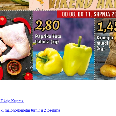
a Džaje Kupres.
nski malonogometni turnir u Zloselima