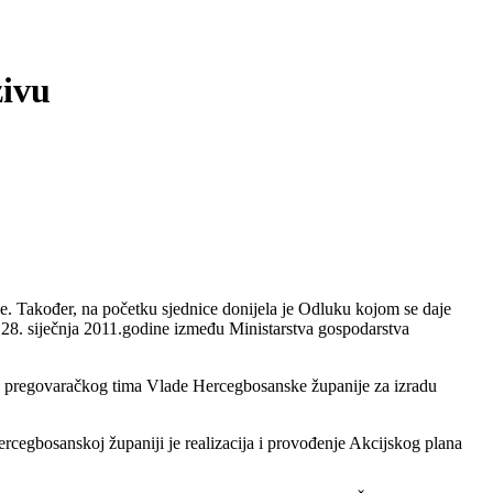
zivu
e. Također, na početku sjednice
donijela je Odluku kojom se daje
 28.
siječnja 2011.godine između Ministarstva gospodarstva
a pregovaračkog tima Vlade Hercegbosanske
županije za izradu
rcegbosanskoj županiji je realizacija i
provođenje Akcijskog plana