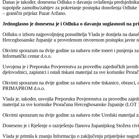
Danas je također, donesena Odluka o davanju ovlaštenja predsjedni
supotpiše zamolbu/zahtjev za pokretanje postupka donošenja Odluke
– granični prijelaz Pazar Aržano.
Jednoglasno je donesena je i Odluka o davanju suglasnosti na pr
Odluku o izboru najpovoljnijeg ponuditelja Vlada je donijela na dan
Hercegbosanske županije u provedenom otvorenom postupku javne
n
Okvirni sporazum na dvije godine za nabavu robe toneri i punjenja za 
Informatički centar d.o.o.
Usvojena je i Preporuka Povjerenstva za provedbu zajedničkih javni
djelovodnici, zapisnici i ostali tiskani materijal za sve
korisnike Prora
Okvirni sporazum na dvije godine za nabavu robe tiskanice, obrasci, d
PRIMAPROM d.o.o.
Vlada je, također, usvojila Preporuku Povjerenstva za provedbu zaje
materijal za sve korisnike Proračuna Hercegbosanske županije
(LOT 3
Okvirni sporazum na dvije godine za nabavu robe Uredski materijal z
Doneseno je i Rješenje o razrješenju članova županijskog Stožera civi
Vlada je primila k znanju Informaciju o zaključenju prijateljske na