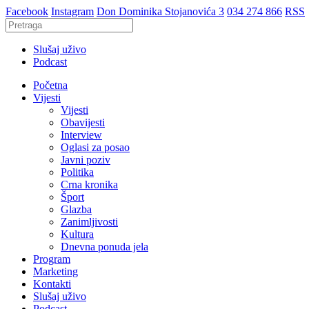
Facebook
Instagram
Don Dominika Stojanovića 3
034 274 866
RSS
Slušaj uživo
Podcast
Početna
Vijesti
Vijesti
Obavijesti
Interview
Oglasi za posao
Javni poziv
Politika
Crna kronika
Šport
Glazba
Zanimljivosti
Kultura
Dnevna ponuda jela
Program
Marketing
Kontakti
Slušaj uživo
Podcast