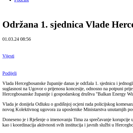
Održana 1. sjednica Vlade Herc
01.03.24 08:56
Vijesti
Podijeli
Vlada Hercegbosanske županije danas je održala 1. sjednicu i jednogl
suglasnost na Ugovor o prijenosu koncesije, odnosno na
potpuni prij
Hercegbosanske županije i
gospodarskog društva ''Balkan Energy Win
Vlada je donijela Odluku o godišnjoj ocjeni rada policijskog komesa
novog Kolektivnog ugovora za uposlenike Ministarstva unutarnjih p
Doneseno je i Rješenje o imenovanju Tima za sprečavanje korupcije
kao i koordinacija aktivnosti svih institucija i javnih službi u
Hercegbos