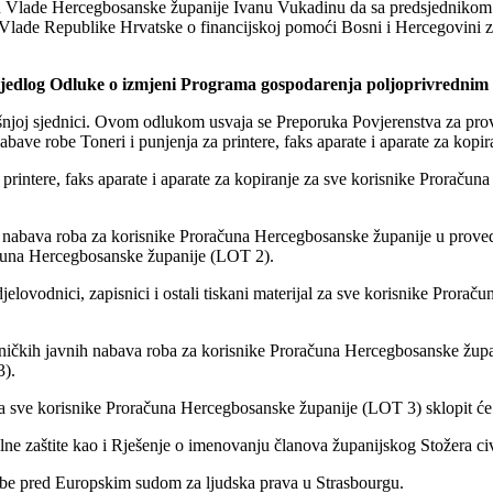
ku Vlade Hercegbosanske
županije Ivanu Vukadinu da sa predsjedniko
Vlade Republike Hrvatske o financijskoj pomoći Bosni i Hercegovini z
ijedlog Odluke o izmjeni
Programa gospodarenja poljoprivrednim z
ašnjoj sjednici. Ovom
odlukom usvaja se Preporuka Povjerenstva za pro
abave robe Toneri i punjenja za printere, faks aparate i aparate za kopi
printere, faks aparate i
aparate za kopiranje za sve korisnike Proračun
h nabava roba za
korisnike Proračuna Hercegbosanske županije u prov
čuna Hercegbosanske županije (LOT 2).
jelovodnici, zapisnici i
ostali tiskani materijal za sve korisnike Pror
dničkih javnih nabava
roba za korisnike Proračuna Hercegbosanske žu
).
a sve korisnike
Proračuna Hercegbosanske županije (LOT 3) sklopit ć
lne zaštite kao i
Rješenje o imenovanju članova županijskog Stožera civi
godbe pred Europskim
sudom za ljudska prava u Strasbourgu.