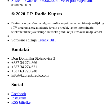
Susreti u Galečiću, 06.08.2026.- Večer pod zvijezdama
03.08.26 10:39
© 2020 J.P. Radio Kupres
Društvo s ograničenom odgovornošću za pripremu i emitiranje radijskog
i TV programa, organiziranje javnih priredbi, javno informiranje,
telekomunikacijske usluge, muzička produkciju i izdavačku djelatnost.
Software i dizajn
Creatix BiH
Kontakti
Don Dominika Stojanovića 3
+387 34 274 866
+387 34 274 631
+387 63 720 240
info@kupreskiradio.com
Social
Facebook
Instagram
RSS bilješke