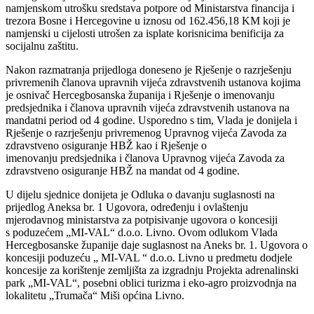
namjenskom utrošku sredstava
potpore od Ministarstva financija i
trezora Bosne i Hercegovine u iznosu od 162.456,18 KM
koji je
namjenski u cijelosti utrošen za isplate korisnicima benificija za
socijalnu zaštitu.
Nakon razmatranja prijedloga doneseno je Rješenje o razrješenju
privremenih članova
upravnih vijeća zdravstvenih ustanova kojima
je osnivač Hercegbosanska županija i Rješenje
o imenovanju
predsjednika i članova upravnih vijeća zdravstvenih ustanova na
mandatni
period od 4 godine. Usporedno s tim, Vlada je donijela i
Rješenje o razrješenju privremenog
Upravnog vijeća Zavoda za
zdravstveno osiguranje HBŽ kao i Rješenje o
imenovanju
predsjednika i članova Upravnog vijeća Zavoda za
zdravstveno osiguranje HBŽ na mandat od
4 godine.
U dijelu sjednice donijeta je Odluka o davanju suglasnosti na
prijedlog Aneksa br. 1 Ugovora,
određenju i ovlaštenju
mjerodavnog ministarstva za potpisivanje ugovora o koncesiji
s
poduzećem „MI-VAL“ d.o.o. Livno. Ovom odlukom Vlada
Hercegbosanske županije daje
suglasnost na Aneks br. 1. Ugovora o
koncesiji poduzeću „ MI-VAL “ d.o.o. Livno u
predmetu dodjele
koncesije za korištenje zemljišta za izgradnju Projekta adrenalinski
park
„MI-VAL“, posebni oblici turizma i eko-agro proizvodnja na
lokalitetu „Trumača“ Miši
općina Livno.