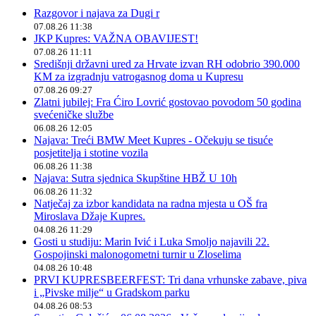
Razgovor i najava za Dugi r
07.08.26 11:38
JKP Kupres: VAŽNA OBAVIJEST!
07.08.26 11:11
Središnji državni ured za Hrvate izvan RH odobrio 390.000
KM za izgradnju vatrogasnog doma u Kupresu
07.08.26 09:27
Zlatni jubilej: Fra Ćiro Lovrić gostovao povodom 50 godina
svećeničke službe
06.08.26 12:05
Najava: Treći BMW Meet Kupres - Očekuju se tisuće
posjetitelja i stotine vozila
06.08.26 11:38
Najava: Sutra sjednica Skupštine HBŽ U 10h
06.08.26 11:32
Natječaj za izbor kandidata na radna mjesta u OŠ fra
Miroslava Džaje Kupres.
04.08.26 11:29
Gosti u studiju: Marin Ivić i Luka Smoljo najavili 22.
Gospojinski malonogometni turnir u Zloselima
04.08.26 10:48
PRVI KUPRESBEERFEST: Tri dana vrhunske zabave, piva
i „Pivske milje“ u Gradskom parku
04.08.26 08:53