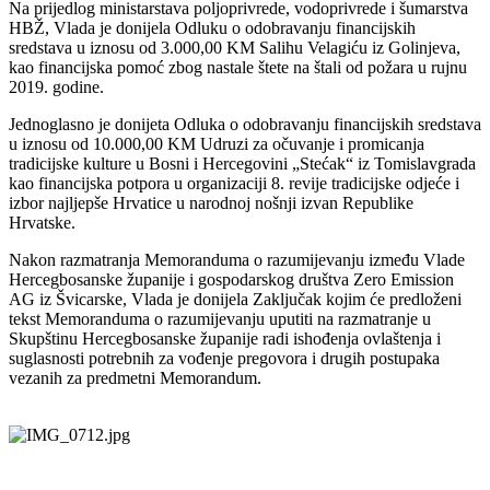
Na prijedlog ministarstava poljoprivrede, vodoprivrede i šumarstva
HBŽ, Vlada je donijela
Odluku o odobravanju financijskih
sredstava u iznosu od 3.000,00 KM Salihu Velagiću iz
Golinjeva,
kao financijska pomoć zbog nastale štete na štali od požara u rujnu
2019. godine.
Jednoglasno je donijeta Odluka o odobravanju financijskih sredstava
u iznosu od 10.000,00
KM Udruzi za očuvanje i promicanja
tradicijske kulture u Bosni i Hercegovini „Stećak“ iz
Tomislavgrada
kao financijska potpora u organizaciji 8. revije tradicijske odjeće i
izbor
najljepše Hrvatice u narodnoj nošnji izvan Republike
Hrvatske.
Nakon razmatranja Memoranduma o razumijevanju između Vlade
Hercegbosanske županije i
gospodarskog društva Zero Emission
AG iz Švicarske, Vlada je donijela Zaključak kojim će
predloženi
tekst Memoranduma o razumijevanju uputiti na razmatranje u
Skupštinu
Hercegbosanske županije radi ishođenja ovlaštenja i
suglasnosti potrebnih za vođenje
pregovora i drugih postupaka
vezanih za predmetni Memorandum.