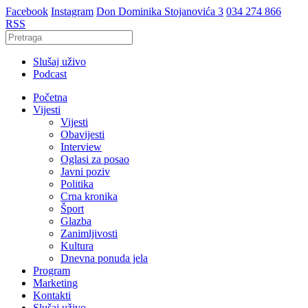
Facebook
Instagram
Don Dominika Stojanovića 3
034 274 866
RSS
Slušaj uživo
Podcast
Početna
Vijesti
Vijesti
Obavijesti
Interview
Oglasi za posao
Javni poziv
Politika
Crna kronika
Šport
Glazba
Zanimljivosti
Kultura
Dnevna ponuda jela
Program
Marketing
Kontakti
Slušaj uživo