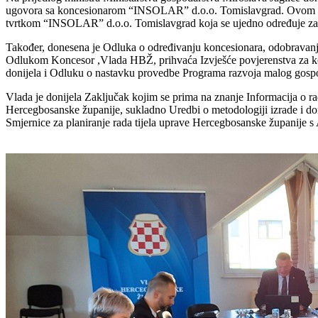
ugovora sa koncesionarom “INSOLAR”
d.o.o. Tomislavgrad. Ovo
tvrtkom
“INSOLAR” d.o.o. Tomislavgrad koja se ujedno određuje za
Također, donesena je Odluka o određivanju koncesionara, odobrava
Odlukom Koncesor ,Vlada HBŽ,
prihvaća Izvješće povjerenstva za
donijela i Odluku o nastavku provedbe Programa razvoja
malog gospo
Vlada je donijela Zaključak kojim se prima na znanje Informacija o 
Hercegbosanske
županije, sukladno Uredbi o metodologiji izrade i d
Smjernice za planiranje rada tijela uprave
Hercegbosanske županije s 