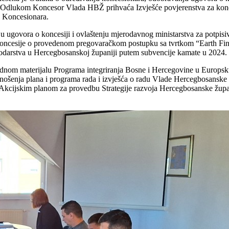
m Odlukom Koncesor Vlada HBŽ prihvaća Izvješće
povjerenstva za ko
 Koncesionara.
nju ugovora
o koncesiji i ovlaštenju mjerodavnog ministarstva za potpis
 koncesije o provedenom pregovaračkom
postupku sa tvrtkom “Earth Fin
darstva u Hercegbosanskoj županiji putem subvencije kamate u
2024. 
radnom
materijalu Programa integriranja Bosne i Hercegovine u Europsk
onošenja plana i programa
rada i izvješća o radu Vlade Hercegbosanske 
Akcijskim planom za provedbu Strategije razvoja
Hercegbosanske župa