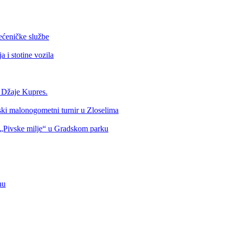
ećeničke službe
 i stotine vozila
a Džaje Kupres.
nski malonogometni turnir u Zloselima
Pivske milje“ u Gradskom parku
nu