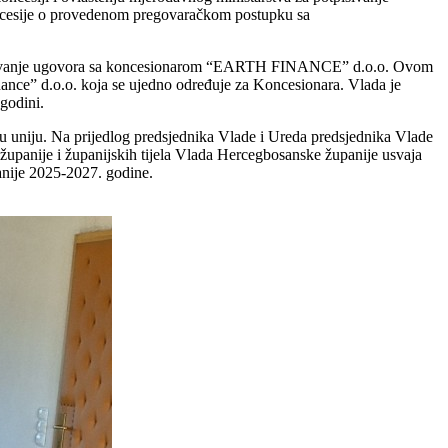
ncesije o provedenom pregovaračkom postupku sa
ivanje ugovora sa
koncesionarom “EARTH FINANCE” d.o.o. Ovom
ance” d.o.o. koja se ujedno određuje za
Koncesionara. Vlada je
godini.
u uniju.
Na prijedlog predsjednika Vlade i Ureda predsjednika Vlade
županije i županijskih tijela Vlada
Hercegbosanske županije usvaja
nije 2025-2027. godine.