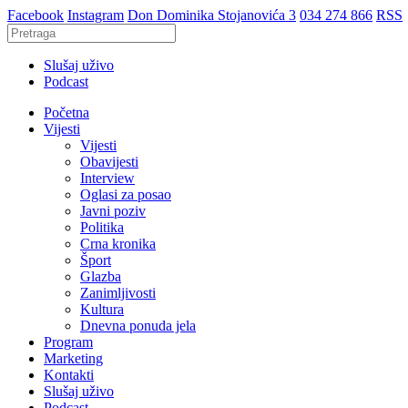
Facebook
Instagram
Don Dominika Stojanovića 3
034 274 866
RSS
Slušaj uživo
Podcast
Početna
Vijesti
Vijesti
Obavijesti
Interview
Oglasi za posao
Javni poziv
Politika
Crna kronika
Šport
Glazba
Zanimljivosti
Kultura
Dnevna ponuda jela
Program
Marketing
Kontakti
Slušaj uživo
Podcast