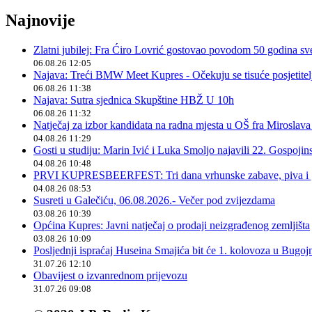
Najnovije
Zlatni jubilej: Fra Ćiro Lovrić gostovao povodom 50 godina sv
06.08.26 12:05
Najava: Treći BMW Meet Kupres - Očekuju se tisuće posjetitelja
06.08.26 11:38
Najava: Sutra sjednica Skupštine HBŽ U 10h
06.08.26 11:32
Natječaj za izbor kandidata na radna mjesta u OŠ fra Miroslav
04.08.26 11:29
Gosti u studiju: Marin Ivić i Luka Smoljo najavili 22. Gospoji
04.08.26 10:48
PRVI KUPRESBEERFEST: Tri dana vrhunske zabave, piva i „
04.08.26 08:53
Susreti u Galečiću, 06.08.2026.- Večer pod zvijezdama
03.08.26 10:39
Općina Kupres: Javni natječaj o prodaji neizgrađenog zemljišta
03.08.26 10:09
Posljednji ispraćaj Huseina Smajića bit će 1. kolovoza u Bugoj
31.07.26 12:10
Obavijest o izvanrednom prijevozu
31.07.26 09:08