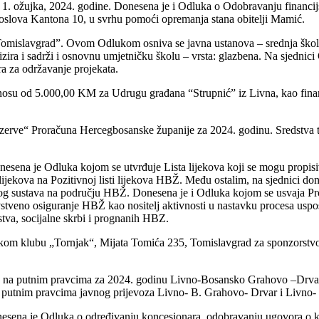
 1. ožujka, 2024. godine. Donesena je i Odluka o Odobravanju financi
poslova Kantona 10, u svrhu pomoći opremanja stana obitelji Mamić.
mislavgrad”. Ovom Odlukom osniva se javna ustanova – srednja škola i
izira i sadrži i osnovnu umjetničku školu – vrsta: glazbena. Na sjedni
a za održavanje projekata.
znosu od 5.000,00 KM za Udrugu građana “Strupnić” iz Livna, kao financ
ezerve“ Proračuna Hercegbosanske županije za 2024. godinu. Sredstva te
esena je Odluka kojom se utvrđuje Lista lijekova koji se mogu propisiv
lijekova na Pozitivnoj listi lijekova HBŽ. Među ostalim, na sjednici d
og sustava na području HBŽ. Donesena je i Odluka kojom se usvaja Pro
tveno osiguranje HBŽ kao nositelj aktivnosti u nastavku procesa uspost
vstva, socijalne skrbi i prognanih HBZ.
kom klubu „Tornjak“, Mijata Tomića 235, Tomislavgrad za sponzorstvo
ija na putnim pravcima za 2024. godinu Livno-Bosansko Grahovo –Drv
a putnim pravcima javnog prijevoza
Livno- B. Grahovo- Drvar i Livno
nesena je
Odluka o određivanju koncesionara, odobravanju ugovora o ko