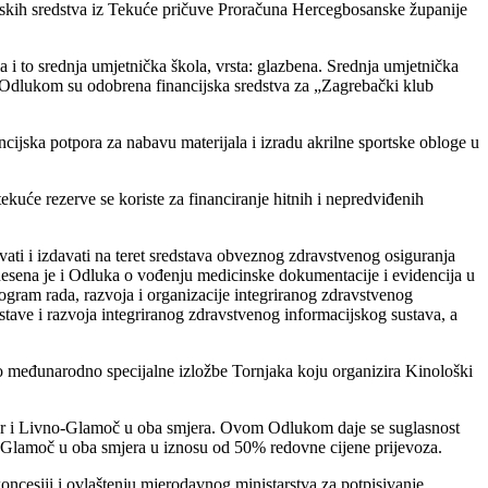
jskih sredstva iz Tekuće pričuve Proračuna Hercegbosanske županije
 to srednja umjetnička škola, vrsta: glazbena. Srednja umjetnička
ci Odlukom su odobrena financijska sredstva za „Zagrebački klub
ijska potpora za nabavu materijala i izradu akrilne sportske obloge u
kuće rezerve se koriste za financiranje hitnih i nepredviđenih
ati i izdavati na teret sredstava obveznog zdravstvenog osiguranja
onesena je i Odluka o vođenju medicinske dokumentacije i evidencija u
gram rada, razvoja i organizacije integriranog zdravstvenog
ave i razvoja integriranog zdravstvenog informacijskog sustava, a
 međunarodno specijalne izložbe Tornjaka koju organizira Kinološki
ar i Livno-Glamoč u oba smjera. Ovom Odlukom daje se suglasnost
- Glamoč u oba smjera u iznosu od 50% redovne
cijene prijevoza.
ncesiji i ovlaštenju
mjerodavnog ministarstva za potpisivanje