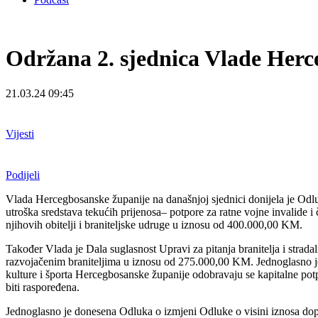
Održana 2. sjednica Vlade Herc
21.03.24 09:45
Vijesti
Podijeli
Vlada Hercegbosanske županije na današnjoj sjednici donijela je Od
utroška sredstava tekućih prijenosa– potpore za ratne vojne invalide i čl
njihovih obitelji i braniteljske udruge u iznosu od 400.000,00 KM.
Također Vlada je Dala suglasnost Upravi za pitanja branitelja i str
razvojačenim braniteljima u iznosu od 275.000,00 KM. Jednoglasno je
kulture i športa Hercegbosanske županije odobravaju se kapitalne p
biti raspoređena.
Jednoglasno je donesena Odluka o izmjeni Odluke o visini iznosa dopl