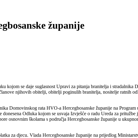
egbosanske županije
luku kojom se daje suglasnost Upravi za pitanja branitelja i stradaln
anove njihovih obitelji, obitelji poginulih branitelja, nositelje ratnih od
adalnika Domovinskog rata HVO-a Hercegbosanske županije na Program u
 donesena Odluka kojom se usvaja Izvješće o radu Ureda za pritužbe ja
otpore osnovnim školama s područja Hercegbosanske županije u ukupnom
atka za djecu. Vlada Hercegbosanske županije na prijedlog Ministarstva