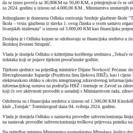
da se iznos poveća sa 30,00KM na 50,00 KM, a primjenjivat će se od
za 2024. godinu u iznosu od 4.000,00 KM , Ministarstva unutarnjih 
Jednoglasno je donesena Odluka osnivanju Srednje glazbene škole ”To
škola – vrsta: glazbena iz stavka 1. ovog članka u svom sastavu organ
livanjskih studenata“ u iznosu od 3.000,00 KM kao financijska potpor
Donijeta je i Odluka kojom se odobravaju se financijska sredstva u i
školskoj dvorani Strupnić.
Vlada je donijela Odluku o kriterijima korištenja sredstava „Tekuće r
izdataka koji se pojave tijekom proračunske godine.
Tijekom sjednice na prijedlog ministrice Dijane Novković Pećanac don
Hercegbosanske županije (Pozitivna lista lijekova HBŽ), kao i cijene 
elektronskom obliku u okviru integriranog zdravstvenog informacijsk
informacijskog sustava na području HBŽ i imenuje se Zavod za zdravs
koji će sve aktivnosti provoditi u suradnji s Ministarstvom rada, zdra
Odobrena su i financijska sredstva u iznosu od 1.500,00 KM Kinološ
klub „Tornjak“ Tomislavgrad dana 04. svibnja 2024. godine.
Vlada je donijela Odluku o nastavku provedbe subvencioniranja lin
na nastavak provedbe
subvencioniranja troškova prijevoza putnika n
Na prijedlog ministra Ministarstva gospodarstva Miroslava Jaglice do