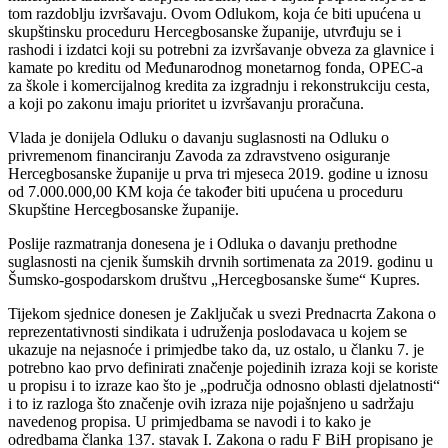
tom razdoblju izvršavaju. Ovom Odlukom, koja će biti upućena u
skupštinsku
proceduru Hercegbosanske županije, utvrđuju se i
rashodi i izdatci koji su potrebni za
izvršavanje obveza za glavnice i
kamate po kreditu od Međunarodnog monetarnog fonda,
OPEC-a
za škole i komercijalnog kredita za izgradnju i rekonstrukciju cesta,
a koji po zakonu
imaju prioritet u izvršavanju proračuna.
Vlada je donijela Odluku o davanju suglasnosti na Odluku o
privremenom financiranju
Zavoda za zdravstveno osiguranje
Hercegbosanske županije u prva tri mjeseca 2019. godine u
iznosu
od 7.000.000,00 KM koja će također biti upućena u proceduru
Skupštine
Hercegbosanske županije.
Poslije razmatranja donesena je i Odluka o davanju prethodne
suglasnosti na cjenik šumskih
drvnih sortimenata za 2019. godinu u
Šumsko-gospodarskom društvu „Hercegbosanske
šume“ Kupres.
Tijekom sjednice donesen je Zaključak u svezi Prednacrta Zakona o
reprezentativnosti
sindikata i udruženja poslodavaca u kojem se
ukazuje na nejasnoće i primjedbe tako da, uz
ostalo, u članku 7. je
potrebno kao prvo definirati značenje pojedinih izraza koji se koriste
u
propisu i to izraze kao što je „područja odnosno oblasti djelatnosti“
i to iz razloga što značenje
ovih izraza nije pojašnjeno u sadržaju
navedenog propisa. U primjedbama se navodi i to kako
je
odredbama članka 137. stavak I. Zakona o radu F BiH propisano je