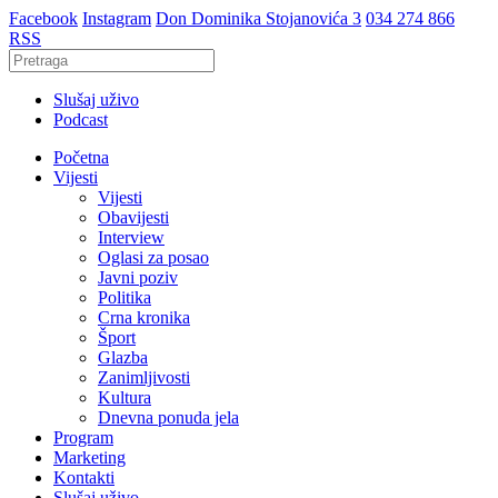
Facebook
Instagram
Don Dominika Stojanovića 3
034 274 866
RSS
Slušaj uživo
Podcast
Početna
Vijesti
Vijesti
Obavijesti
Interview
Oglasi za posao
Javni poziv
Politika
Crna kronika
Šport
Glazba
Zanimljivosti
Kultura
Dnevna ponuda jela
Program
Marketing
Kontakti
Slušaj uživo