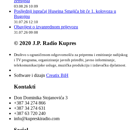
zemljišta
03.08.26 10:09
Posljednji ispraćaj Huseina Smajića bit će 1. kolovoza u
Bugojnu
31.07.26 12:10
Obavijest o izvanrednom prijevozu
31.07.26 09:08
© 2020 J.P. Radio Kupres
Društvo s ograničenom odgovornošću za pripremu i emitiranje radijskog
i TV programa, organiziranje javnih priredbi, javno informiranje,
telekomunikacijske usluge, muzička produkciju i izdavačku djelatnost.
Software i dizajn
Creatix BiH
Kontakti
Don Dominika Stojanovića 3
+387 34 274 866
+387 34 274 631
+387 63 720 240
info@kupreskiradio.com
Social