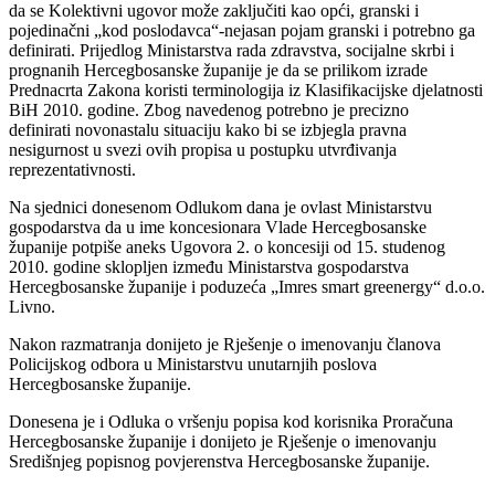
da se Kolektivni ugovor
može zaključiti kao opći, granski i
pojedinačni „kod poslodavca“-nejasan pojam granski i
potrebno ga
definirati. Prijedlog Ministarstva rada zdravstva, socijalne skrbi
i
prognanih
Hercegbosanske županije je da se prilikom izrade
Prednacrta Zakona koristi terminologija iz
Klasifikacijske djelatnosti
BiH 2010. godine. Zbog navedenog potrebno je precizno
definirati
novonastalu situaciju kako bi se izbjegla pravna
nesigurnost u svezi ovih propisa u postupku
utvrđivanja
reprezentativnosti.
Na sjednici donesenom Odlukom dana je ovlast Ministarstvu
gospodarstva da u ime
koncesionara Vlade Hercegbosanske
županije potpiše aneks Ugovora 2. o koncesiji od 15.
studenog
2010. godine sklopljen između Ministarstva gospodarstva
Hercegbosanske županije
i poduzeća „Imres smart greenergy“ d.o.o.
Livno.
Nakon razmatranja donijeto je Rješenje o imenovanju članova
Policijskog odbora u
Ministarstvu unutarnjih poslova
Hercegbosanske županije.
Donesena je i Odluka o vršenju popisa kod korisnika Proračuna
Hercegbosanske županije i
donijeto je Rješenje o imenovanju
Središnjeg popisnog povjerenstva Hercegbosanske
županije.