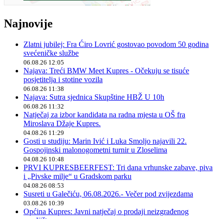
Najnovije
Zlatni jubilej: Fra Ćiro Lovrić gostovao povodom 50 godina
svećeničke službe
06.08.26 12:05
Najava: Treći BMW Meet Kupres - Očekuju se tisuće
posjetitelja i stotine vozila
06.08.26 11:38
Najava: Sutra sjednica Skupštine HBŽ U 10h
06.08.26 11:32
Natječaj za izbor kandidata na radna mjesta u OŠ fra
Miroslava Džaje Kupres.
04.08.26 11:29
Gosti u studiju: Marin Ivić i Luka Smoljo najavili 22.
Gospojinski malonogometni turnir u Zloselima
04.08.26 10:48
PRVI KUPRESBEERFEST: Tri dana vrhunske zabave, piva
i „Pivske milje“ u Gradskom parku
04.08.26 08:53
Susreti u Galečiću, 06.08.2026.- Večer pod zvijezdama
03.08.26 10:39
Općina Kupres: Javni natječaj o prodaji neizgrađenog