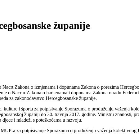
cegbosanske županije
 je Nacrt Zakona o izmjenama i dopunama Zakona o porezima Hercegbosa
enje o Nacrtu Zakona o izmjenama i dopunama Zakona o radu Federacije
e Ureda za zakonodavstvo Hercegbosanske županije.
e, kulture i športa za potpisivanje Sporazuma o produženju važenja kol
bosanskoj županiji do 30. travnja 2017. godine. Ministru znanosti, pro
 djece i mladeži s poteškoćama u razvoju.
ru MUP-a za potpisivanje Sporazuma o produženju važenja kolektivnog 