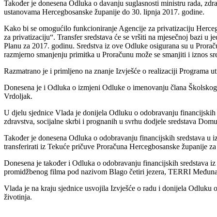
Također je donesena Odluka o davanju suglasnosti ministru rada, zdr
ustanovama Hercegbosanske županije do 30. lipnja 2017. godine.
Kako bi se omogućilo funkcioniranje Agencije za privatizaciju Her
za privatizaciju“. Transfer sredstava će se vršiti na mjesečnoj bazi u
Planu za 2017. godinu. Sredstva iz ove Odluke osigurana su u Prorač
razmjerno smanjenju primitka u Proračunu može se smanjiti i iznos sr
Razmatrano je i primljeno na znanje Izvješće o realizaciji Programa u
Donesena je i Odluka o izmjeni Odluke o imenovanju člana Školskog 
Vrdoljak.
U djelu sjednice Vlada je donijela Odluku o odobravanju financijsk
zdravstva, socijalne skrbi i prognanih u svrhu dodjele sredstava Do
Također je donesena Odluka o odobravanju financijskih sredstava u iz
transferirati iz Tekuće pričuve Proračuna Hercegbosanske županije za 
Donesena je također i Odluka o odobravanju financijskih sredstava 
promidžbenog filma pod nazivom Blago četiri jezera, TERRI Međunar
Vlada je na kraju sjednice usvojila Izvješće o radu i donijela Odluku
životinja.