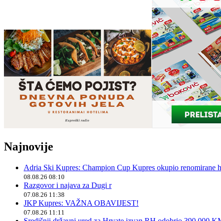
Najnovije
Adria Ski Kupres: Champion Cup Kupres okupio renomirane hr
08.08.26 08:10
Razgovor i najava za Dugi r
07.08.26 11:38
JKP Kupres: VAŽNA OBAVIJEST!
07.08.26 11:11
Središnji državni ured za Hrvate izvan RH odobrio 390.000 