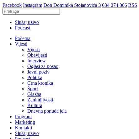
Facebook
Instagram
Don Dominika Stojanovića 3
034 274 866
RSS
Slušaj uživo
Podcast
Početna
Vijesti
Vijesti
Obavijesti
Interview
Oglasi za posao
Javni poziv
Politika
Crna kronika
Šport
Glazba
Zanimljivosti
Kultura
Dnevna ponuda jela
Program
Marketing
Kontakti
Slušaj uživo
Podcast