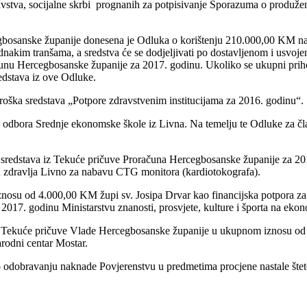
avstva, socijalne skrbi prognanih za potpisivanje Sporazuma o produže
cegbosanske županije donesena je Odluka o korištenju 210.000,00 KM 
 jednakim tranšama, a sredstva će se dodjeljivati po dostavljenom i usv
unu Hercegbosanske županije za 2017. godinu. Ukoliko se ukupni prihod
edstava iz ove Odluke.
troška sredstava „Potpore zdravstvenim institucijama za 2016. godinu“.
odbora Srednje ekonomske škole iz Livna. Na temelju te Odluke za čl
ih sredstava iz Tekuće pričuve Proračuna Hercegbosanske županije za 
mu zdravlja Livno za nabavu CTG monitora (kardiotokografa).
nosu od 4.000,00 KM župi sv. Josipa Drvar kao financijska potpora za 
2017. godinu Ministarstvu znanosti, prosvjete, kulture i športa na eko
iz Tekuće pričuve Vlade Hercegbosanske županije u ukupnom iznosu od 
odni centar Mostar.
 o odobravanju naknade Povjerenstvu u predmetima procjene nastale štet