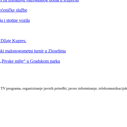
ećeničke službe
 i stotine vozila
a Džaje Kupres.
nski malonogometni turnir u Zloselima
Pivske milje“ u Gradskom parku
TV programa, organiziranje javnih priredbi, javno informiranje, telekomunikacijsk