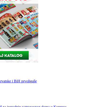
vatske i BiH prvoligaše
KM za izgradnju vatrogasnog doma u Kupresu