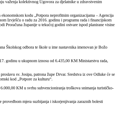
nju važenja kolektivnog Ugovora za djelatnike u zdravstvenim
na ekonomskom kodu „Potpora neprofitnim organizacijama – Agencija
ojenom Izvješću o radu za 2016. godinu i programu rada i financijskom
i Proračuna županije u tekućoj godini ostvare ispod planirane visine
ana Školskog odbora te škole u ime nastavnika imenovan je Božo
2017. godinu u ukupnom iznosu od 6.435,00 KM Ministarstvu rada,
proslavu sv. Josipa, patrona župe Drvar. Sredstva iz ove Odluke će se
nomski kod „Potpore za kulturu“.
6.000,00 KM u svrhu subvencioniranja troškova snimanja turističko-
e provedbom mjera suzbijanja i iskorjenjivanja zaraznih bolesti