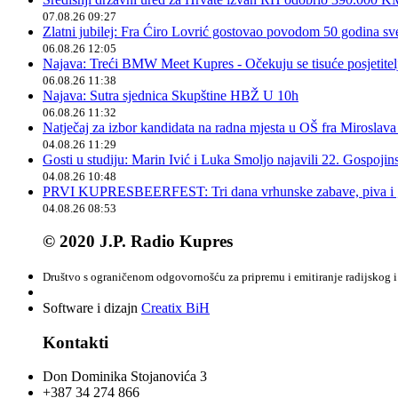
07.08.26 09:27
Zlatni jubilej: Fra Ćiro Lovrić gostovao povodom 50 godina sv
06.08.26 12:05
Najava: Treći BMW Meet Kupres - Očekuju se tisuće posjetitelja
06.08.26 11:38
Najava: Sutra sjednica Skupštine HBŽ U 10h
06.08.26 11:32
Natječaj za izbor kandidata na radna mjesta u OŠ fra Miroslav
04.08.26 11:29
Gosti u studiju: Marin Ivić i Luka Smoljo najavili 22. Gospoji
04.08.26 10:48
PRVI KUPRESBEERFEST: Tri dana vrhunske zabave, piva i „
04.08.26 08:53
© 2020 J.P. Radio Kupres
Društvo s ograničenom odgovornošću za pripremu i emitiranje radijskog i 
Software i dizajn
Creatix BiH
Kontakti
Don Dominika Stojanovića 3
+387 34 274 866