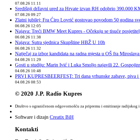
07.08.26 11:11
Središnji državni ured za Hrvate izvan RH odobrio 390.000 
07.08.26 09:27
Zlatni jubilej: Fra Ćiro Lovrić gostovao povodom 50 godina sv
06.08.26 12:05
Najava: Treći BMW Meet Kupres - Očekuju se tisuće posjetitelja
06.08.26 11:38
Najava: Sutra sjednica Skupštine HBŽ U 10h
06.08.26 11:32
Natječaj za izbor kandidata na radna mjesta u OŠ fra Miroslav
04.08.26 11:29
Gosti u studiju: Marin Ivić i Luka Smoljo najavili 22. Gospoji
04.08.26 10:48
PRVI KUPRESBEERFEST: Tri dana vrhunske zabave, piva i „
04.08.26 08:53
© 2020 J.P. Radio Kupres
Društvo s ograničenom odgovornošću za pripremu i emitiranje radijskog i 
Software i dizajn
Creatix BiH
Kontakti