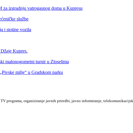
KM za izgradnju vatrogasnog doma u Kupresu
ećeničke službe
 i stotine vozila
a Džaje Kupres.
nski malonogometni turnir u Zloselima
Pivske milje“ u Gradskom parku
TV programa, organiziranje javnih priredbi, javno informiranje, telekomunikacijsk