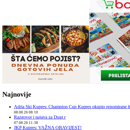
Najnovije
Adria Ski Kupres: Champion Cup Kupres okupio renomirane hr
08.08.26 08:10
Razgovor i najava za Dugi r
07.08.26 11:38
JKP Kupres: VAŽNA OBAVIJEST!