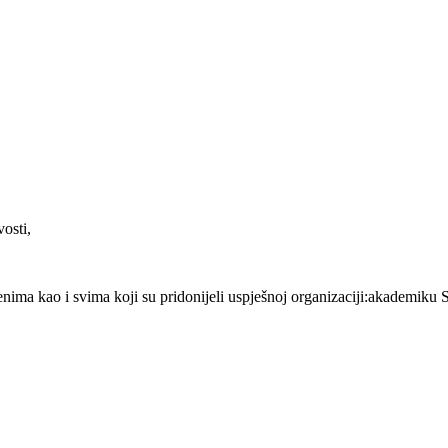
osti,
ma kao i svima koji su pridonijeli uspješnoj organizaciji:akademiku Sp