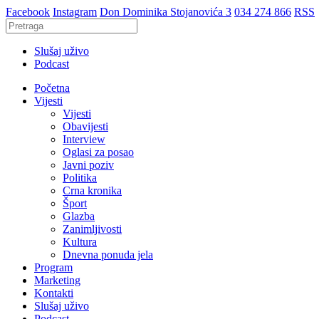
Facebook
Instagram
Don Dominika Stojanovića 3
034 274 866
RSS
Slušaj uživo
Podcast
Početna
Vijesti
Vijesti
Obavijesti
Interview
Oglasi za posao
Javni poziv
Politika
Crna kronika
Šport
Glazba
Zanimljivosti
Kultura
Dnevna ponuda jela
Program
Marketing
Kontakti
Slušaj uživo
Podcast