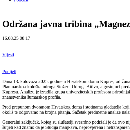
Održana javna tribina „Magnezi
16.08.25 08:17
Vijesti
Podijeli
Dana 13. kolovoza 2025. godine u Hrvatskom domu Kupres, održana je 
Planinarsko-ekološka udruga Stožer i Udruga Attivo, a gostujući pred
Kupresu. Analizu je izradila grupa univerzitetskih profesora prirodnj
znanstvenika šumarskog profila.
Pred prepunom dvoranom Hrvatskog doma i stotinama gledatelja koji su
okoliš te odgovarao na brojna pitanja. Sažetak predmetne analize nalaz
Generalni zaključak, kojeg su slušatelji svesrdno podržali je da ovo 
šutjeti kad znamo da je Studija manjkava, neprovjerena i netransparent