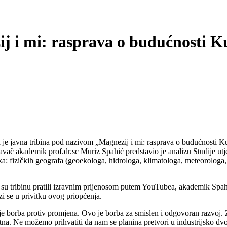
j i mi: rasprava o budućnosti K
javna tribina pod nazivom „Magnezij i mi: rasprava o budućnosti Kupre
avač akademik prof.dr.sc Muriz Spahić predstavio je analizu Studije ut
aka: fizičkih geografa (geoekologa, hidrologa, klimatologa, meteorologa,
 tribinu pratili izravnim prijenosom putem YouTubea, akademik Spahić 
i se u privitku ovog priopćenja.
nije borba protiv promjena. Ovo je borba za smislen i odgovoran razvoj
na. Ne možemo prihvatiti da nam se planina pretvori u industrijsko dvor