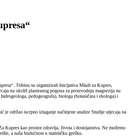
upresa“
sa“. Tribinu su organizirali Inicijativa Mladi za Kupres,
jecaja na okoliš planiranog pogona za proizvodnju magnezija na
 hidrogeologa, pedogeografa), biologa (botaničara i ekologa) i
je održao iscrpno izlaganje načinjene analize Studije utjecaja na
. Za Kupres kao prostor zdravlja, života i dostojanstva. Ne možemo
ište, a naša budućnost u statističku grešku.