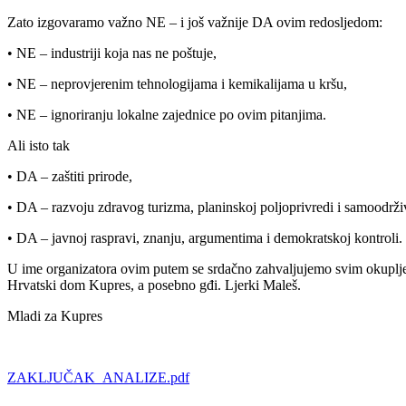
Zato izgovaramo važno NE – i još važnije DA ovim redosljedom:
• NE – industriji koja nas ne poštuje,
• NE – neprovjerenim tehnologijama i kemikalijama u kršu,
• NE – ignoriranju lokalne zajednice po ovim pitanjima.
Ali isto tak
• DA – zaštiti prirode,
• DA – razvoju zdravog turizma, planinskoj poljoprivredi i samoodrživ
• DA – javnoj raspravi, znanju, argumentima i demokratskoj kontroli.
U ime organizatora ovim putem se srdačno zahvaljujemo svim okupljeni
Hrvatski dom Kupres, a posebno gđi. Ljerki Maleš.
Mladi za Kupres
ZAKLJUČAK_ANALIZE.pdf