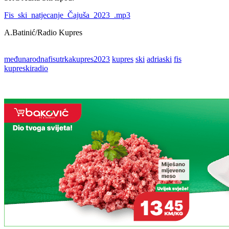
Fis_ski_natjecanje_Čajuša_2023_.mp3
A.Batinić/Radio Kupres
međunarodnafisutrkakupres2023
kupres
ski
adriaski
fis
kupreskiradio