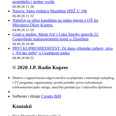
posjetitelja i stotine vozila
06.08.26 11:38
Najava: Sutra sjednica Skupštine HBŽ U 10h
06.08.26 11:32
Natječaj za izbor kandidata na radna mjesta u OŠ fra
Miroslava Džaje Kupres.
04.08.26 11:29
Gosti u studiju: Marin Ivić i Luka Smoljo najavili 22.
Gospojinski malonogometni turnir u Zloselima
04.08.26 10:48
PRVI KUPRESBEERFEST: Tri dana vrhunske zabave, piva
i „Pivske milje“ u Gradskom parku
04.08.26 08:53
© 2020 J.P. Radio Kupres
Društvo s ograničenom odgovornošću za pripremu i emitiranje radijskog
i TV programa, organiziranje javnih priredbi, javno informiranje,
telekomunikacijske usluge, muzička produkciju i izdavačku djelatnost.
Software i dizajn
Creatix BiH
Kontakti