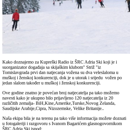
Kako doznajemo za Kupreški Radio iz ŠRC Adria Ski koji je i
suorganizator događaja sa skijaškim klubom" Striž "iz
Tomislavgrada prvi dan natjecanja vožena su dva veleslaloma u
muškoj i ženskoj konkurenciji, dok je u utorak i srijedu vožen po
jedan slalom također u muškoj i ženskoj konkurenciji.
Ove godine znatno je povećan broj natjecatelja pa tako možemo
navesti kako je ukupno bilo prijavljeno 120 natjecatelja iz 20
različitih zemalja- BiH,Kine,Amerike,Turske,Novog Zelanda,
Saudijske Arabije,Cipra, Nizozemske, Velike Britanije..
Naša ekipa bila je na terenu pa tako više informacija možete doznati
u fotogaleriji i razgovoru s Ivanom Bagarićem glasnogovornikom
ŠRC Adria Ski ispod: