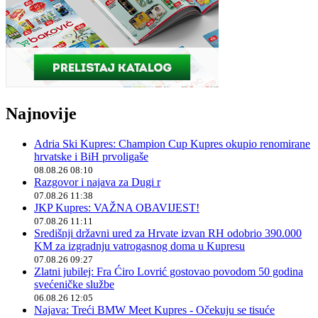
Najnovije
Adria Ski Kupres: Champion Cup Kupres okupio renomirane
hrvatske i BiH prvoligaše
08.08.26 08:10
Razgovor i najava za Dugi r
07.08.26 11:38
JKP Kupres: VAŽNA OBAVIJEST!
07.08.26 11:11
Središnji državni ured za Hrvate izvan RH odobrio 390.000
KM za izgradnju vatrogasnog doma u Kupresu
07.08.26 09:27
Zlatni jubilej: Fra Ćiro Lovrić gostovao povodom 50 godina
svećeničke službe
06.08.26 12:05
Najava: Treći BMW Meet Kupres - Očekuju se tisuće