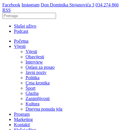
Facebook
Instagram
Don Dominika Stojanovića 3
034 274 866
RSS
Slušaj uživo
Podcast
Početna
Vijesti
Vijesti
Obavijesti
Interview
Oglasi za posao
Javni poziv
Politika
Crna kronika
Šport
Glazba
Zanimljivosti
Kultura
Dnevna ponuda jela
Program
Marketing
Kontakti
Slušaj uživo