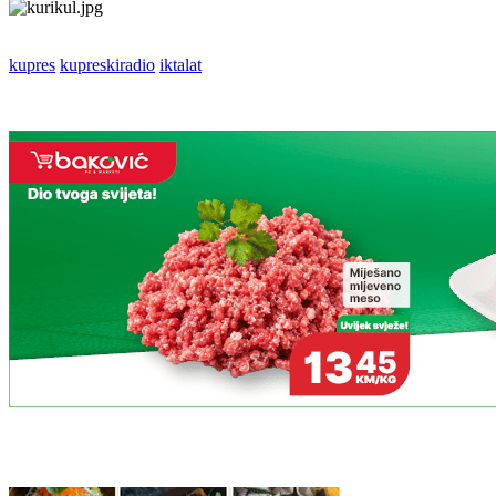
kupres
kupreskiradio
iktalat