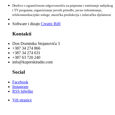
Društvo s ograničenom odgovornošću za pripremu i emitiranje radijskog
i TV programa, organiziranje javnih priredbi, javno informiranje,
telekomunikacijske usluge, muzička produkciju i izdavačku djelatnost.
Software i dizajn
Creatix BiH
Kontakti
Don Dominika Stojanovića 3
+387 34 274 866
+387 34 274 631
+387 63 720 240
info@kupreskiradio.com
Social
Facebook
Instagram
RSS bilješke
Vrh stranice