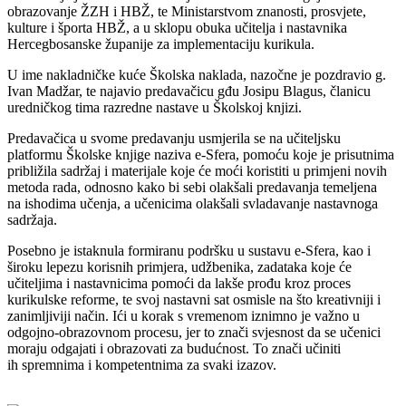
obrazovanje ŽZH i HBŽ, te
Ministarstvom znanosti, prosvjete,
kulture i športa HBŽ, a u sklopu obuka učitelja i
nastavnika
Hercegbosanske županije za implementaciju kurikula.
U ime nakladničke kuće Školska naklada, nazočne je pozdravio g.
Ivan Madžar, te najavio
predavačicu gđu Josipu Blagus, članicu
uredničkog tima razredne nastave u Školskoj knjizi.
Predavačica u svome predavanju usmjerila se na učiteljsku
platformu Školske knjige naziva
e-Sfera, pomoću koje je prisutnima
približila sadržaj i materijale koje će moći koristiti u
primjeni novih
metoda rada, odnosno kako bi sebi olakšali predavanja temeljena
na
ishodima učenja, a učenicima olakšali svladavanje nastavnoga
sadržaja.
Posebno je istaknula formiranu podršku u sustavu e-Sfera, kao i
široku lepezu korisnih
primjera, udžbenika, zadataka koje će
učiteljima i nastavnicima pomoći da lakše prođu kroz
proces
kurikulske reforme, te svoj nastavni sat osmisle na što kreativniji i
zanimljiviji način.
Ići u korak s vremenom iznimno je važno u
odgojno-obrazovnom procesu, jer to znači
svjesnost da se učenici
moraju odgajati i obrazovati za budućnost. To znači učiniti
ih
spremnima i kompetentnima za svaki izazov.