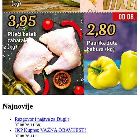
Najnovije
Razgovor i najava za Dugi r
07.08.26 11:38
JKP Kupres: VAŽNA OBAVIJEST!
07.08.26 11:11