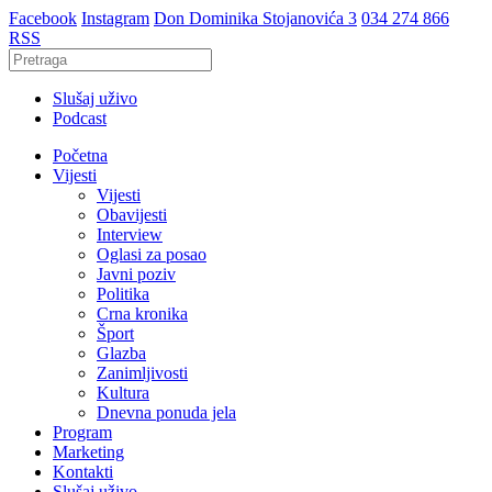
Facebook
Instagram
Don Dominika Stojanovića 3
034 274 866
RSS
Slušaj uživo
Podcast
Početna
Vijesti
Vijesti
Obavijesti
Interview
Oglasi za posao
Javni poziv
Politika
Crna kronika
Šport
Glazba
Zanimljivosti
Kultura
Dnevna ponuda jela
Program
Marketing
Kontakti
Slušaj uživo