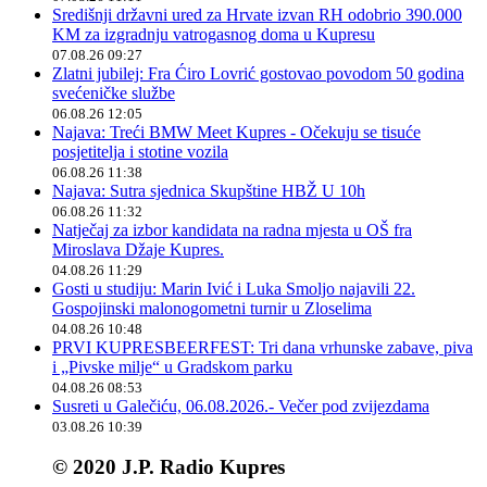
Središnji državni ured za Hrvate izvan RH odobrio 390.000
KM za izgradnju vatrogasnog doma u Kupresu
07.08.26 09:27
Zlatni jubilej: Fra Ćiro Lovrić gostovao povodom 50 godina
svećeničke službe
06.08.26 12:05
Najava: Treći BMW Meet Kupres - Očekuju se tisuće
posjetitelja i stotine vozila
06.08.26 11:38
Najava: Sutra sjednica Skupštine HBŽ U 10h
06.08.26 11:32
Natječaj za izbor kandidata na radna mjesta u OŠ fra
Miroslava Džaje Kupres.
04.08.26 11:29
Gosti u studiju: Marin Ivić i Luka Smoljo najavili 22.
Gospojinski malonogometni turnir u Zloselima
04.08.26 10:48
PRVI KUPRESBEERFEST: Tri dana vrhunske zabave, piva
i „Pivske milje“ u Gradskom parku
04.08.26 08:53
Susreti u Galečiću, 06.08.2026.- Večer pod zvijezdama
03.08.26 10:39
© 2020 J.P. Radio Kupres