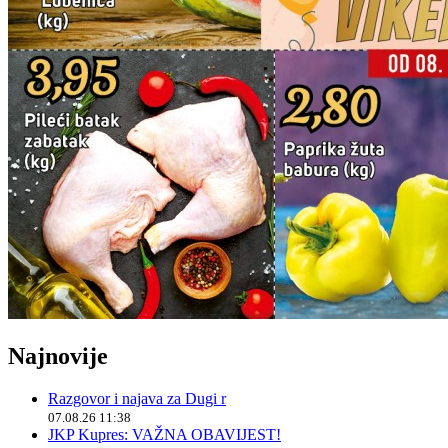
Najnovije
Razgovor i najava za Dugi r
07.08.26 11:38
JKP Kupres: VAŽNA OBAVIJEST!