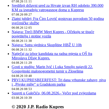
07.08.26 11:11
Središnji državni ured za Hrvate izvan RH odobrio 390.000
KM za izgradnju vatrogasnog doma u Kupresu
07.08.26 09:27
Zlatni jubilej: Fra Ćiro Lovrić gostovao povodom 50 godina
svećeničke službe
06.08.26 12:05
Najava: Treći BMW Meet Kupres - Očekuju se tisuće
posjetitelja i stotine vozila
06.08.26 11:38
Najava: Sutra sjednica Skupštine HBŽ U 10h
06.08.26 11:32
Natječaj za izbor kandidata na radna mjesta u OŠ fra
Miroslava Džaje Kupres.
04.08.26 11:29
Gosti u studiju: Marin Ivić i Luka Smoljo najavili 22.
Gospojinski malonogometni turnir u Zloselima
04.08.26 10:48
PRVI KUPRESBEERFEST: Tri dana vrhunske zabave, piva
i „Pivske milje“ u Gradskom parku
04.08.26 08:53
Susreti u Galečiću, 06.08.2026.- Večer pod zvijezdama
03.08.26 10:39
© 2020 J.P. Radio Kupres