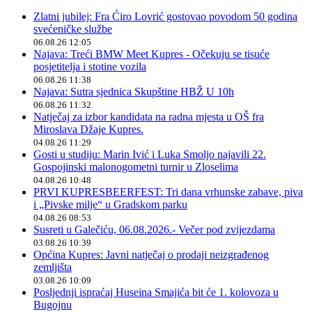
Zlatni jubilej: Fra Ćiro Lovrić gostovao povodom 50 godina
svećeničke službe
06.08.26 12:05
Najava: Treći BMW Meet Kupres - Očekuju se tisuće
posjetitelja i stotine vozila
06.08.26 11:38
Najava: Sutra sjednica Skupštine HBŽ U 10h
06.08.26 11:32
Natječaj za izbor kandidata na radna mjesta u OŠ fra
Miroslava Džaje Kupres.
04.08.26 11:29
Gosti u studiju: Marin Ivić i Luka Smoljo najavili 22.
Gospojinski malonogometni turnir u Zloselima
04.08.26 10:48
PRVI KUPRESBEERFEST: Tri dana vrhunske zabave, piva
i „Pivske milje“ u Gradskom parku
04.08.26 08:53
Susreti u Galečiću, 06.08.2026.- Večer pod zvijezdama
03.08.26 10:39
Općina Kupres: Javni natječaj o prodaji neizgrađenog
zemljišta
03.08.26 10:09
Posljednji ispraćaj Huseina Smajića bit će 1. kolovoza u
Bugojnu