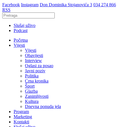
Facebook
Instagram
Don Dominika Stojanovića 3
034 274 866
RSS
Slušaj uživo
Podcast
Početna
Vijesti
Vijesti
Obavijesti
Interview
Oglasi za posao
Javni poziv
Politika
Crna kronika
Šport
Glazba
Zanimljivosti
Kultura
Dnevna ponuda jela
Program
Marketing
Kontakti
Slušaj uživo