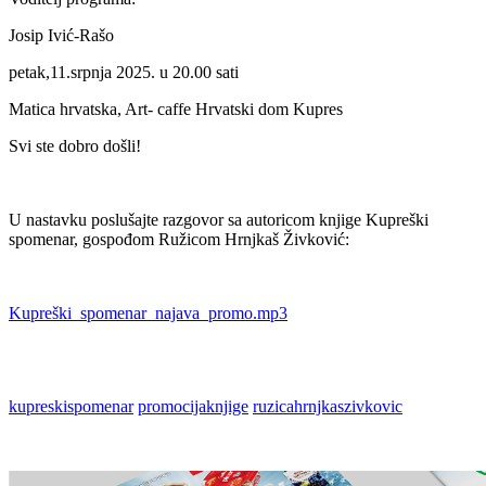
Josip Ivić-Rašo
petak,11.srpnja 2025. u 20.00 sati
Matica hrvatska, Art- caffe Hrvatski dom Kupres
Svi ste dobro došli!
U nastavku poslušajte razgovor sa autoricom knjige Kupreški
spomenar, gospođom Ružicom Hrnjkaš Živković:
Kupreški_spomenar_najava_promo.mp3
kupreskispomenar
promocijaknjige
ruzicahrnjkaszivkovic