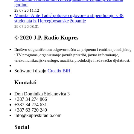
godinu
29.07.26 11:12
Ministar Ante Tadić potpisao ugovore o stipendiranju s 38
studenata iz Hercegbosanske županije
29.07.26 08:31
© 2020 J.P. Radio Kupres
Društvo s ograničenom odgovornošću za pripremu i emitiranje radijskog
i TV programa, organiziranje javnih priredbi, javno informiranje,
telekomunikacijske usluge, muzička produkciju i izdavačku djelatnost.
Software i dizajn
Creatix BiH
Kontakti
Don Dominika Stojanovića 3
+387 34 274 866
+387 34 274 631
+387 63 720 240
info@kupreskiradio.com
Social