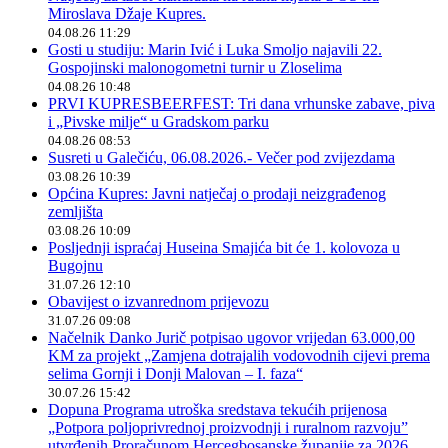
Miroslava Džaje Kupres.
04.08.26 11:29
Gosti u studiju: Marin Ivić i Luka Smoljo najavili 22.
Gospojinski malonogometni turnir u Zloselima
04.08.26 10:48
PRVI KUPRESBEERFEST: Tri dana vrhunske zabave, piva
i „Pivske milje“ u Gradskom parku
04.08.26 08:53
Susreti u Galečiću, 06.08.2026.- Večer pod zvijezdama
03.08.26 10:39
Općina Kupres: Javni natječaj o prodaji neizgrađenog
zemljišta
03.08.26 10:09
Posljednji ispraćaj Huseina Smajića bit će 1. kolovoza u
Bugojnu
31.07.26 12:10
Obavijest o izvanrednom prijevozu
31.07.26 09:08
Načelnik Danko Jurič potpisao ugovor vrijedan 63.000,00
KM za projekt „Zamjena dotrajalih vodovodnih cijevi prema
selima Gornji i Donji Malovan – I. faza“
30.07.26 15:42
Dopuna Programa utroška sredstava tekućih prijenosa
„Potpora poljoprivrednoj proizvodnji i ruralnom razvoju”
utvrđenih Proračunom Hercegbosanske županije za 2026.