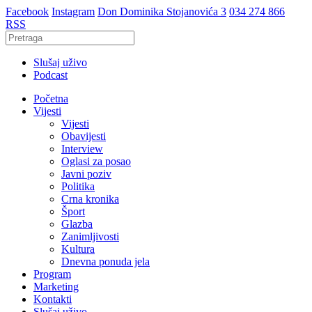
Facebook
Instagram
Don Dominika Stojanovića 3
034 274 866
RSS
Slušaj uživo
Podcast
Početna
Vijesti
Vijesti
Obavijesti
Interview
Oglasi za posao
Javni poziv
Politika
Crna kronika
Šport
Glazba
Zanimljivosti
Kultura
Dnevna ponuda jela
Program
Marketing
Kontakti
Slušaj uživo