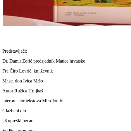
Predstavljači:
Dr. Damir Zorić predsjednik Matice hrvatske
Fra Ćiro Lovrić, književnik
Mr.sc. don Ivica Mršo
Autor Ružica Hrnjkaš
interpretator tekstova Mira Jonjić
Glazbeni dio
„Kupreški bećari“
Voditelj programa: