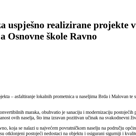
a uspješno realizirane projekte 
ija Osnovne škole Ravno
ojekta – asfaltiranje lokalnih prometnica u naseljima Brda i Malovan t
 konvertibilnih maraka, obuhvatio je sanaciju i modernizaciju postojeć
zanost ovih naselja, što ima izravan pozitivan učinak na svakodnevni ži
avno, koja se nalazi u najvećem povratničkom naselju na području općin
u otklonjeni postojeći nedostaci na objektu i osigurani sigurniji i kvali