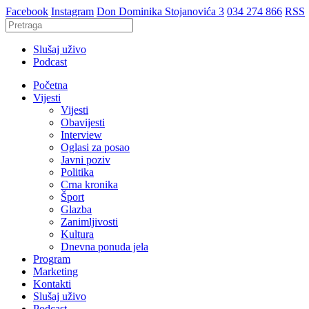
Facebook
Instagram
Don Dominika Stojanovića 3
034 274 866
RSS
Slušaj uživo
Podcast
Početna
Vijesti
Vijesti
Obavijesti
Interview
Oglasi za posao
Javni poziv
Politika
Crna kronika
Šport
Glazba
Zanimljivosti
Kultura
Dnevna ponuda jela
Program
Marketing
Kontakti
Slušaj uživo
Podcast