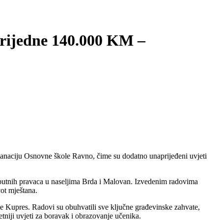
vrijedne 140.000 KM –
e sanaciju Osnovne škole Ravno, čime su dodatno unaprijeđeni uvjeti
ih putnih pravaca u naseljima Brda i Malovan. Izvedenim radovima
vot mještana.
e Kupres. Radovi su obuhvatili sve ključne građevinske zahvate,
tetniji uvjeti za boravak i obrazovanje učenika.