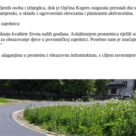
eljenih osoba i izbjeglica, dok je Općina Kupres osigurala preostali di
a namjenski, u skladu s ugovorenim obvezama i planiranim aktivnostima.
 zajednicu:
anju kvalitete života naših građana. Asfaltiranjem prometnica riješili
 za obrazovanje djece u povratničkoj zajednici. Posebno nam je značajn
.“
ulaganjima u prometnu i obrazovnu infrastrukturu, s ciljem ravnomjernog 