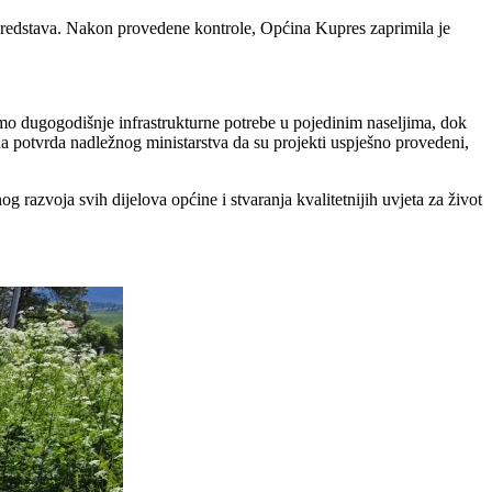
o sredstava. Nakon provedene kontrole, Općina Kupres zaprimila je
 smo dugogodišnje infrastrukturne potrebe u pojedinim naseljima, dok
a potvrda nadležnog ministarstva da su projekti uspješno provedeni,
razvoja svih dijelova općine i stvaranja kvalitetnijih uvjeta za život