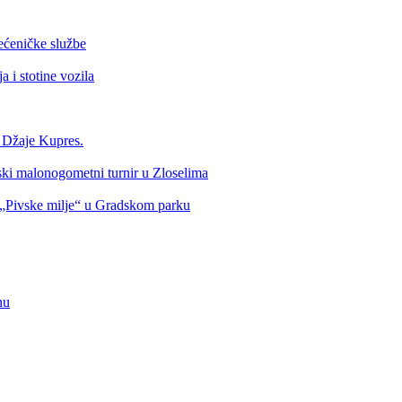
ećeničke službe
 i stotine vozila
a Džaje Kupres.
nski malonogometni turnir u Zloselima
Pivske milje“ u Gradskom parku
nu