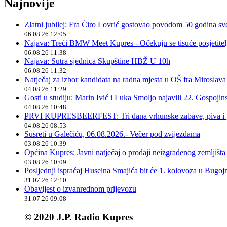
Najnovije
Zlatni jubilej: Fra Ćiro Lovrić gostovao povodom 50 godina sv
06.08.26 12:05
Najava: Treći BMW Meet Kupres - Očekuju se tisuće posjetitelja
06.08.26 11:38
Najava: Sutra sjednica Skupštine HBŽ U 10h
06.08.26 11:32
Natječaj za izbor kandidata na radna mjesta u OŠ fra Miroslav
04.08.26 11:29
Gosti u studiju: Marin Ivić i Luka Smoljo najavili 22. Gospoji
04.08.26 10:48
PRVI KUPRESBEERFEST: Tri dana vrhunske zabave, piva i „
04.08.26 08:53
Susreti u Galečiću, 06.08.2026.- Večer pod zvijezdama
03.08.26 10:39
Općina Kupres: Javni natječaj o prodaji neizgrađenog zemljišta
03.08.26 10:09
Posljednji ispraćaj Huseina Smajića bit će 1. kolovoza u Bugoj
31.07.26 12:10
Obavijest o izvanrednom prijevozu
31.07.26 09:08
© 2020 J.P. Radio Kupres