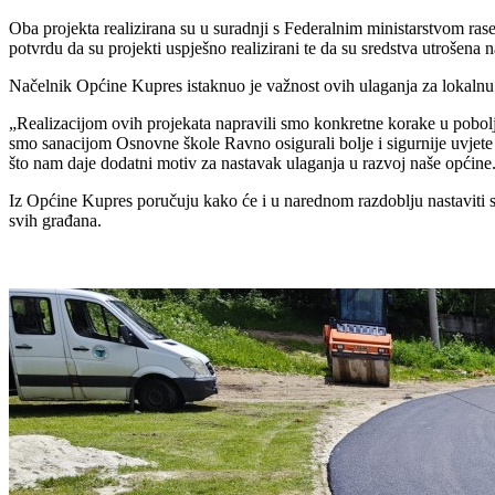
Oba projekta realizirana su u suradnji s Federalnim ministarstvom ras
potvrdu da su projekti uspješno realizirani te da su sredstva utrošen
Načelnik Općine Kupres istaknuo je važnost ovih ulaganja za lokalnu
„Realizacijom ovih projekata napravili smo konkretne korake u poboljš
smo sanacijom Osnovne škole Ravno osigurali bolje i sigurnije uvjete
što nam daje dodatni motiv za nastavak ulaganja u razvoj naše općine
Iz Općine Kupres poručuju kako će i u narednom razdoblju nastaviti s 
svih građana.