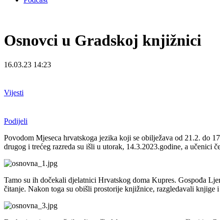
Osnovci u Gradskoj knjižnici
16.03.23 14:23
Vijesti
Podijeli
Povodom Mjeseca hrvatskoga jezika koji se obilježava od 21.2. do 17
drugog i trećeg razreda su išli u utorak, 14.3.2023.godine, a učenici č
Tamo su ih dočekali djelatnici Hrvatskog doma Kupres. Gospođa Ljerka
čitanje. Nakon toga su obišli prostorije knjižnice, razgledavali knjige 