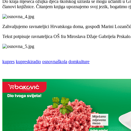
Do kraja mjeseca ožujka djeca školskog uzrasta se mogu učlaniti u Gr
članovi knjižnice. Čitanjem knjiga upoznajemo svoj jezik, bogatimo rj
Zahvaljujemo ravnateljici Hrvatskoga doma, gospođi Marini Lozanči
Tekst potpisuje ravnateljica OŠ fra Miroslava Džaje Gabrijela Prskalo
kupres
kupreskiradio
osnovnaškola
domkulture