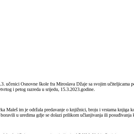
.3. učenici Osnovne škole fra Miroslava Džaje sa svojim učiteljicama 
etvrtog i petog razreda u srijedu, 15.3.2023.godine.
 Maleš im je održala predavanje o knjižnici, broju i vrstama knjiga koj
i boravili u uredima gdje se dolazi prilikom učlanjivanja ili posuđivanja 