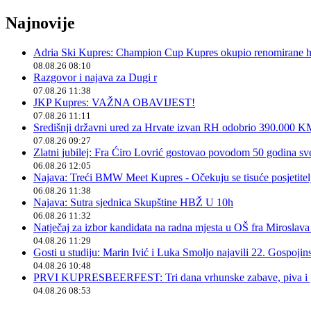
Najnovije
Adria Ski Kupres: Champion Cup Kupres okupio renomirane hr
08.08.26 08:10
Razgovor i najava za Dugi r
07.08.26 11:38
JKP Kupres: VAŽNA OBAVIJEST!
07.08.26 11:11
Središnji državni ured za Hrvate izvan RH odobrio 390.000 
07.08.26 09:27
Zlatni jubilej: Fra Ćiro Lovrić gostovao povodom 50 godina sv
06.08.26 12:05
Najava: Treći BMW Meet Kupres - Očekuju se tisuće posjetitelja
06.08.26 11:38
Najava: Sutra sjednica Skupštine HBŽ U 10h
06.08.26 11:32
Natječaj za izbor kandidata na radna mjesta u OŠ fra Miroslav
04.08.26 11:29
Gosti u studiju: Marin Ivić i Luka Smoljo najavili 22. Gospoji
04.08.26 10:48
PRVI KUPRESBEERFEST: Tri dana vrhunske zabave, piva i „
04.08.26 08:53