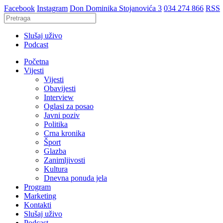
Facebook
Instagram
Don Dominika Stojanovića 3
034 274 866
RSS
Slušaj uživo
Podcast
Početna
Vijesti
Vijesti
Obavijesti
Interview
Oglasi za posao
Javni poziv
Politika
Crna kronika
Šport
Glazba
Zanimljivosti
Kultura
Dnevna ponuda jela
Program
Marketing
Kontakti
Slušaj uživo
Podcast