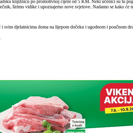
adsku knjižnicu po promotivnoj cijeni od 5 KM. Neki učenici su tu pogod
ečnik, širimo vidike i upoznajemo nove svjetove. Nadamo se kako će naši
ć i svim djelatnicima doma na lijepom dočeku i ugodnom i poučnom dr
.