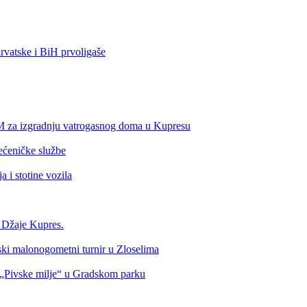
vatske i BiH prvoligaše
KM za izgradnju vatrogasnog doma u Kupresu
ećeničke službe
 i stotine vozila
a Džaje Kupres.
nski malonogometni turnir u Zloselima
Pivske milje“ u Gradskom parku