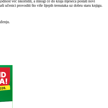
nost već iskoristili, a mnogi će do kraja mjeseca postati novi
 učenici provoditi što više lijepih trenutaka uz dobru staru knjigu.
uženju.