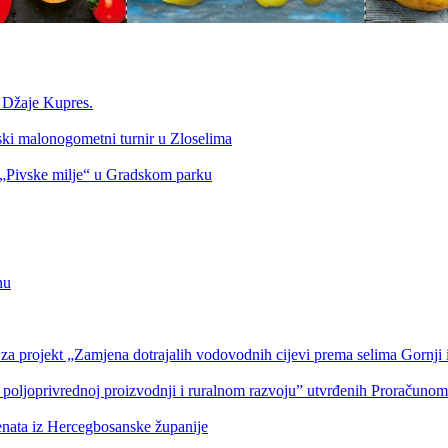
a Džaje Kupres.
nski malonogometni turnir u Zloselima
Pivske milje“ u Gradskom parku
nu
a projekt „Zamjena dotrajalih vodovodnih cijevi prema selima Gornji i
 poljoprivrednoj proizvodnji i ruralnom razvoju” utvrđenih Proračuno
denata iz Hercegbosanske županije