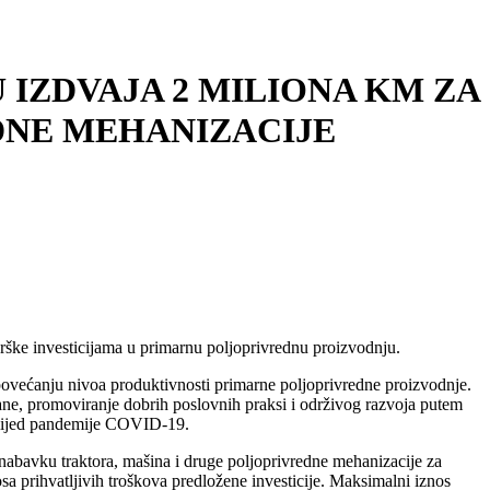
I EU IZDVAJA 2 MILIONA KM ZA
DNE MEHANIZACIJE
rške investicijama u primarnu poljoprivrednu proizvodnju.
 povećanju nivoa produktivnosti primarne poljoprivredne proizvodnje.
hrane, promoviranje dobrih poslovnih praksi i održivog razvoja putem
 uslijed pandemije COVID-19.
abavku traktora, mašina i druge poljoprivredne mehanizacije za
a prihvatljivih troškova predložene investicije. Maksimalni iznos