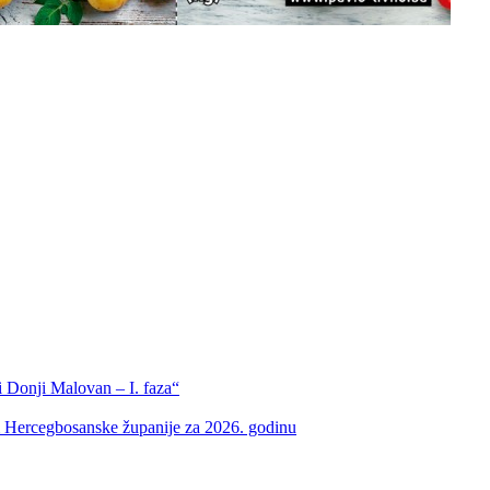
 Donji Malovan – I. faza“
m Hercegbosanske županije za 2026. godinu