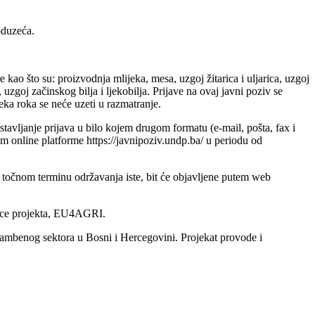
oduzeća.
 kao što su: proizvodnja mlijeka, mesa, uzgoj žitarica i uljarica, uzgoj
zgoj začinskog bilja i ljekobilja. Prijave na ovaj javni poziv se
eka roka se neće uzeti u razmatranje.
tavljanje prijava u bilo kojem drugom formatu (e-mail, pošta, fax i
tem online platforme https://javnipoziv.undp.ba/ u periodu od
točnom terminu održavanja iste, bit će objavljene putem web
nice projekta, EU4AGRI.
rambenog sektora u Bosni i Hercegovini. Projekat provode i