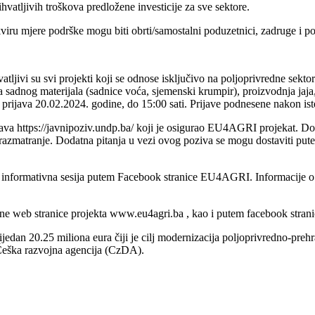
atljivih troškova predložene investicije za sve sektore.
okviru mjere podrške mogu biti obrti/samostalni poduzetnici, zadruge i p
jivi su svi projekti koji se odnose isključivo na poljoprivredne sektore
 sadnog materijala (sadnice voća, sjemenski krumpir), proizvodnja jaja, u
 prijava 20.02.2024. godine, do 15:00 sati. Prijave podnesene nakon ist
ava https://javnipoziv.undp.ba/ koji je osigurao EU4AGRI projekat. Dos
te u razmatranje. Dodatna pitanja u vezi ovog poziva se mogu dostaviti pu
informativna sesija putem Facebook stranice EU4AGRI. Informacije o 
ne web stranice projekta www.eu4agri.ba , kao i putem facebook stra
dan 20.25 miliona eura čiji je cilj modernizacija poljoprivredno-preh
Češka razvojna agencija (CzDA).