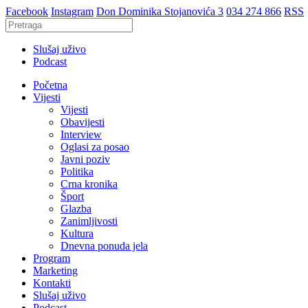
Facebook
Instagram
Don Dominika Stojanovića 3
034 274 866
RSS
Slušaj uživo
Podcast
Početna
Vijesti
Vijesti
Obavijesti
Interview
Oglasi za posao
Javni poziv
Politika
Crna kronika
Šport
Glazba
Zanimljivosti
Kultura
Dnevna ponuda jela
Program
Marketing
Kontakti
Slušaj uživo
Podcast