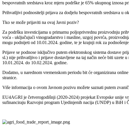
bespovratnih sredstava kroz mjeru podrške je 65% ukupnog iznosa prihv
Prihvatljivi podnositelji prijava za dodjelu bespovratnih sredstava u 
Tko se može prijaviti na ovaj Javni poziv?
Za podršku investicijama u primarnu poljoprivrednu proizvodnju prihvatl
voća - uključujući vinogradarstvo i masline, uzgoj povrća, proizvodnja
mogu podnijeti od 10.01.2024. godine, te je krajnji rok za podnošenje
Prijave se podnose isključivo putem elektronskog sistema dostave prij
sl.) nije prihvatljivo i prijave dostavljene na taj način neće biti uze
10.01.2024. do 10.02.2024. godine.
Dodatno, u narednom vremenskom periodu bit će organizirana online 
stranice.
Više informacija o ovom Javnom pozivu možete saznati putem zvanič
EU4AGRI je četverogodišnji (2020-2024) projekat Evropske unije vrije
sufinanciraju Razvojni program Ujedinjenih nacija (UNDP) u BiH i 