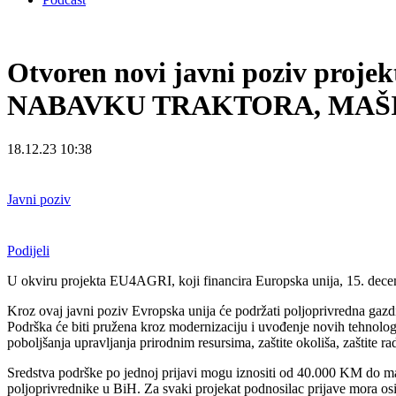
Otvoren novi javni poziv pr
NABAVKU TRAKTORA, MAŠI
18.12.23 10:38
Javni poziv
Podijeli
U okviru projekta EU4AGRI, koji financira Europska unija, 15. decem
Kroz ovaj javni poziv Evropska unija će podržati poljoprivredna gazdi
Podrška će biti pružena kroz modernizaciju i uvođenje novih tehnologi
poboljšanja upravljanja prirodnim resursima, zaštite okoliša, zaštite 
Sredstva podrške po jednoj prijavi mogu iznositi od 40.000 KM do ma
poljoprivrednike u BiH. Za svaki projekat podnosilac prijave mora osi