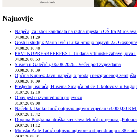
Najnovije
Natječaj za izbor kandidata na radna mjesta u OŠ fra Miroslav
04.08.26 11:29
Gosti u studiju: Marin Ivić i Luka Smoljo najavili 22. Gospoji
04.08.26 10:48
PRVI KUPRESBEERFEST: Tri dana vrhunske zabave, piva i „
04.08.26 08:53
Susreti u Galečiću, 06.08.2026.- Večer pod zvijezdama
03.08.26 10:39
Općina Kupres: Javni natječaj o prodaji neizgrađenog zemljišta
03.08.26 10:09
Posljednji ispraćaj Huseina Smajića bit će 1. kolovoza u Bugoj
31.07.26 12:10
Obavijest o izvanrednom prijevozu
31.07.26 09:08
Načelnik Danko Jurič potpisao ugovor vrijedan 63.000,00 KM z
30.07.26 15:42
Dopuna Programa utroška sredstava tekućih prijenosa „Potpora
29.07.26 11:12
Ministar Ante Tadić potpisao ugovore o stipendiranju s 38 stu
29.07.26 08:31