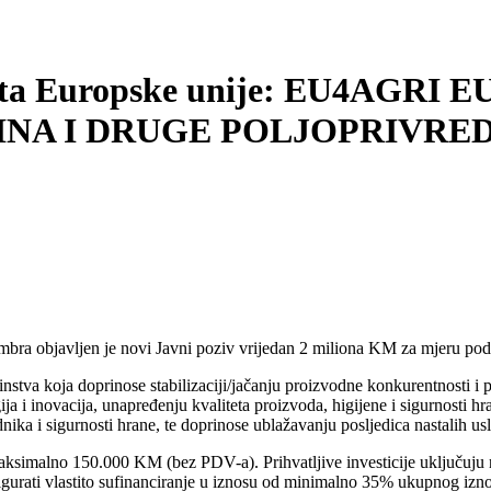
ojekta Europske unije: EU4AGR
NA I DRUGE POLJOPRIVRE
bra objavljen je novi Javni poziv vrijedan 2 miliona KM za mjeru pod
nstva koja doprinose stabilizaciji/jačanju proizvodne konkurentnosti i
ja i inovacija, unapređenju kvaliteta proizvoda, higijene i sigurnosti 
radnika i sigurnosti hrane, te doprinose ublažavanju posljedica nastalih
ksimalno 150.000 KM (bez PDV-a). Prihvatljive investicije uključuju n
gurati vlastito sufinanciranje u iznosu od minimalno 35% ukupnog iznos