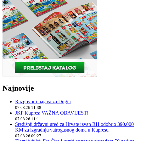
Najnovije
Razgovor i najava za Dugi r
07.08.26 11:38
JKP Kupres: VAŽNA OBAVIJEST!
07.08.26 11:11
Središnji državni ured za Hrvate izvan RH odobrio 390.000
KM za izgradnju vatrogasnog doma u Kupresu
07.08.26 09:27