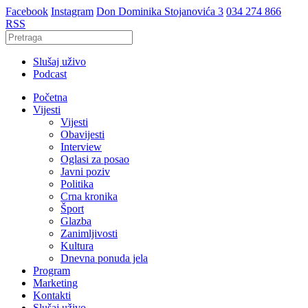
Facebook
Instagram
Don Dominika Stojanovića 3
034 274 866
RSS
Slušaj uživo
Podcast
Početna
Vijesti
Vijesti
Obavijesti
Interview
Oglasi za posao
Javni poziv
Politika
Crna kronika
Šport
Glazba
Zanimljivosti
Kultura
Dnevna ponuda jela
Program
Marketing
Kontakti
Slušaj uživo