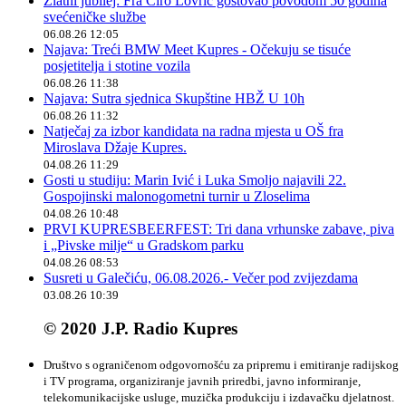
Zlatni jubilej: Fra Ćiro Lovrić gostovao povodom 50 godina
svećeničke službe
06.08.26 12:05
Najava: Treći BMW Meet Kupres - Očekuju se tisuće
posjetitelja i stotine vozila
06.08.26 11:38
Najava: Sutra sjednica Skupštine HBŽ U 10h
06.08.26 11:32
Natječaj za izbor kandidata na radna mjesta u OŠ fra
Miroslava Džaje Kupres.
04.08.26 11:29
Gosti u studiju: Marin Ivić i Luka Smoljo najavili 22.
Gospojinski malonogometni turnir u Zloselima
04.08.26 10:48
PRVI KUPRESBEERFEST: Tri dana vrhunske zabave, piva
i „Pivske milje“ u Gradskom parku
04.08.26 08:53
Susreti u Galečiću, 06.08.2026.- Večer pod zvijezdama
03.08.26 10:39
© 2020 J.P. Radio Kupres
Društvo s ograničenom odgovornošću za pripremu i emitiranje radijskog
i TV programa, organiziranje javnih priredbi, javno informiranje,
telekomunikacijske usluge, muzička produkciju i izdavačku djelatnost.