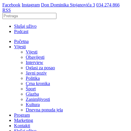
Facebook
Instagram
Don Dominika Stojanovića 3
034 274 866
RSS
Slušaj uživo
Podcast
Početna
Vijesti
Vijesti
Obavijesti
Interview
Oglasi za posao
Javni poziv
Politika
Crna kronika
Šport
Glazba
Zanimljivosti
Kultura
Dnevna ponuda jela
Program
Marketing
Kontakti
Slušaj uživo