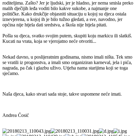
roditeljima. Zašto? Jer je ljudski, jer je hladno, jer nema smisla preko
malih dječijih leđa voditi bilo kakve sukobe, a najmanje one
političke. Kako drukčije objasniti situaciju u kojoj su djeca ostala
iznevjerena, u kojoj ih je bilo tužno gledati, a sve, navodno, jer
općina nije htjela dati sredstva, a škola nije htjela pitati.
Pošla su djeca, svatko svojim putem, skupiti koju markicu ili slatkiš.
Kucati na vrata, koja se vjerojatno neće otvoriti...
Nekad davno, u poslijeratnim godinama, nismo imali ništa. Tek smo
se vratili iz progonstva, a imali smo organiziran karneval, jela i pića,
nagrada, pa čak i glazbu uživo. Utjeha nama starijima koji se toga
sjećamo.
Naša djeca, kako stvari sada stoje, takve uspomene neće imati.
Andrea Ćosić