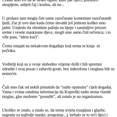
okupljene, udijeli čaj i krafnu, ali ne...
U prolazu sam mogla čuti samo razočarane komentare razočaranih
ljudi. Zar je ovo dan kada ćemo shvatiti još jednom koliko smo
jadni. Umjesto da obratimo pažnju na lijepe i zanimljive prizore
sretne i vesele maskirane djece, mogli smo samo čuti rečenicu, i to
više puta, “idem kući”.
Čemu ostajati na nekakvom događaju koji nema ni kraja ni
početka.
Voditelji koji su u svoje slobodno vrijeme došli i bili spremni
odraditi i ovaj posao i zabaviti goste, bez mikrofona i razglasa bili su
nemoćni.
Čuli smo čak od nekih prisutnih da “radio opstruira” cijeli događaj.
Vama i svima ostalima informacija da Kupreški radio nema vlastiti
razglas, glas možemo “posuditi”, ali ostalo je na organizatoru.
Ukoliko se znalo, a znalo se, da nema uvjeta (razglasa i glazbe,
nagrada za najbolje maske, programa...), trebalo se to reći djeci i