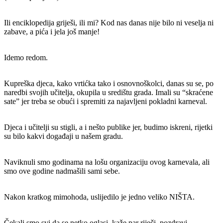
Ili enciklopedija griješi, ili mi? Kod nas danas nije bilo ni veselja ni
zabave, a pića i jela još manje!
Idemo redom.
Kupreška djeca, kako vrtićka tako i osnovnoškolci, danas su se, po
naredbi svojih učitelja, okupila u središtu grada. Imali su “skraćene
sate” jer treba se obući i spremiti za najavljeni pokladni karneval.
Djeca i učitelji su stigli, a i nešto publike jer, budimo iskreni, rijetki
su bilo kakvi događaji u našem gradu.
Naviknuli smo godinama na lošu organizaciju ovog karnevala, ali
smo ove godine nadmašili sami sebe.
Nakon kratkog mimohoda, uslijedilo je jedno veliko NIŠTA.
Čekali smo svi da se netko oglasi, kaže par riječi, pozdravi