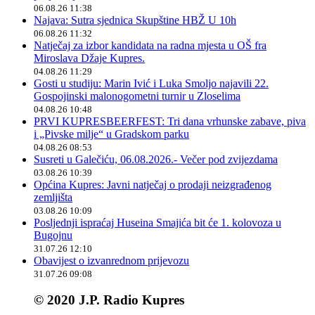
06.08.26 11:38
Najava: Sutra sjednica Skupštine HBŽ U 10h
06.08.26 11:32
Natječaj za izbor kandidata na radna mjesta u OŠ fra
Miroslava Džaje Kupres.
04.08.26 11:29
Gosti u studiju: Marin Ivić i Luka Smoljo najavili 22.
Gospojinski malonogometni turnir u Zloselima
04.08.26 10:48
PRVI KUPRESBEERFEST: Tri dana vrhunske zabave, piva
i „Pivske milje“ u Gradskom parku
04.08.26 08:53
Susreti u Galečiću, 06.08.2026.- Večer pod zvijezdama
03.08.26 10:39
Općina Kupres: Javni natječaj o prodaji neizgrađenog
zemljišta
03.08.26 10:09
Posljednji ispraćaj Huseina Smajića bit će 1. kolovoza u
Bugojnu
31.07.26 12:10
Obavijest o izvanrednom prijevozu
31.07.26 09:08
© 2020 J.P. Radio Kupres