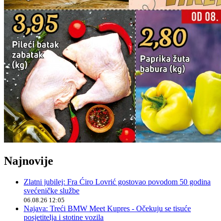
Najnovije
Zlatni jubilej: Fra Ćiro Lovrić gostovao povodom 50 godina
svećeničke službe
06.08.26 12:05
Najava: Treći BMW Meet Kupres - Očekuju se tisuće
posjetitelja i stotine vozila