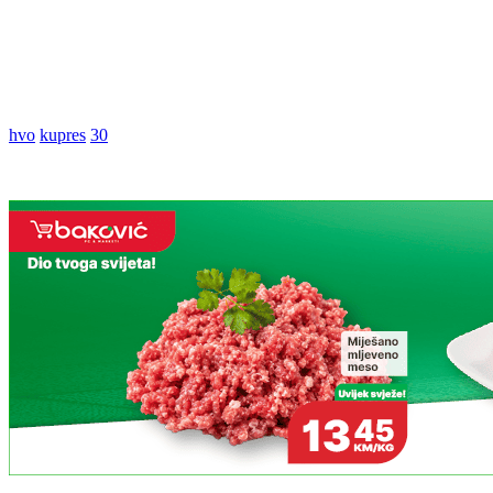
hvo
kupres
30