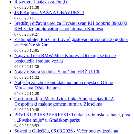
Razgovor i najava za Dugi r
07.08.26 11:38
JKP Kupres: VAŽNA OBAVIJEST!
07.08.26 11:11
Središnji državni ured za Hrvate izvan RH odobrio 390.000
KM za izgradnju vatrogasnog doma u Kupresu
07.08.26 09:27
Zlatni jubilej: Fra Ćiro Lovrić gostovao povodom 50 godina
svećeničke službe
06.08.26 12:05
Najava: Treći BMW Meet Kupres - Očekuju se tisuće
posjetitelja i stotine vozila
06.08.26 11:38
Najava: Sutra sjednica Skupštine HBŽ U 10h
06.08.26 11:32
Natječaj za izbor kandidata na radna mjesta u OŠ fra
Miroslava Džaje Kupres.
04.08.26 11:29
Gosti u studiju: Marin Ivić i Luka Smoljo najavili 22.
Gospojinski malonogometni turnir u Zloselima
04.08.26 10:48
PRVI KUPRESBEERFEST: Tri dana vrhunske zabave, piva
i „Pivske milje“ u Gradskom parku
04.08.26 08:53
Susreti u Galečiću, 06.08.2026.- Večer pod zvijezdama