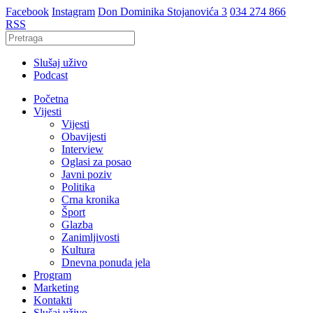
Facebook
Instagram
Don Dominika Stojanovića 3
034 274 866
RSS
Slušaj uživo
Podcast
Početna
Vijesti
Vijesti
Obavijesti
Interview
Oglasi za posao
Javni poziv
Politika
Crna kronika
Šport
Glazba
Zanimljivosti
Kultura
Dnevna ponuda jela
Program
Marketing
Kontakti
Slušaj uživo