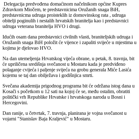
Delegacija predvođena domaćinom načelnikom općine Kupres
Zdravkom Miočem, te predstavnicima Oružanih snaga BiH,
predstavnicma udruga proisteklih iz domovinskog rata , udruga
obitelji poginulih i nestalih hrvatskih branitelja kao i predstavnici
udruga veterana branitelja HVO i drugi.
Idućih osam dana predstavnici civilnih vlasti, braniteljskih udruga i
Oružanih snaga BiH položit će vijence i zapaliti svijeće u mjestima u
kojima je djelovao HVO.
Na dan utemeljenja Hrvatskog vijeća obrane, u petak, 8. travnja, bit
će upriličena središnja svečanost u Mostaru kada je predviđeno
polaganje cvijeća i paljenje svijeća na grobu generala Miće Lasića
kojemu se taj dan obilježava i godišnjica smrti.
Svečana akademija prigodnog programa bit će održana istog dana u
Kosači s početkom u 12 sati na kojoj će se, među ostalim, obratiti
politički vrh Republike Hrvatske i hrvatskoga naroda u Bosni i
Hercegovini.
Dan ranije, u četvrtak, 7. travnja, planirana je vojna svečanost u
vojarni "Stanislav Baja Kraljević" u Mostaru.