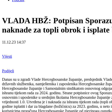
VLADA HBŽ: Potpisan Sporazum 
naknade za topli obrok i isplat
11.12.23 14:37
Vijesti
Podijeli
Danas su u zgradi Vlade Hercegbosanske županije, predsjednik Vlade I
državnih službenika, namještenika i zaposlenika Hercegbosanske župa
Hercegbosanske županije i Samostalnim sindikatom osnovnog odgoja 
ishranu tijekom rada za 2024. godinu. Strane potpisnice ovog Sporazu
osnovnim i uposlenike u srednjim školama Hercegbosanske županije za
vrijednosti 1.0. Utvrđena je i naknada za ishranu tijekom rada (topli
godine isplatiti i dar za blagdane (božićnicu) za 2023. godinu, u net
korisnicima proračuna Hercegbosanske županije od njezinoga osnutka