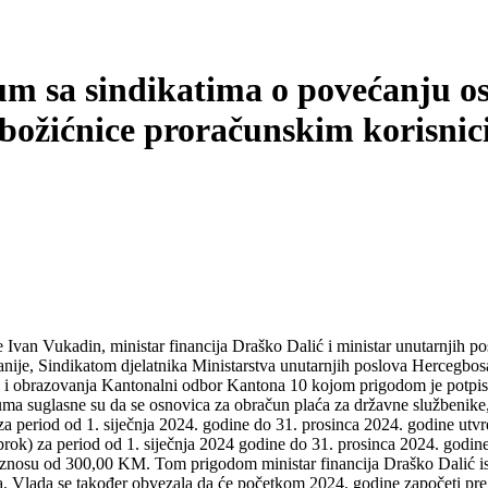
sa sindikatima o povećanju osn
e božićnice proračunskim korisni
van Vukadin, ministar financija Draško Dalić i ministar unutarnjih po
nije, Sindikatom djelatnika Ministarstva unutarnjih poslova Hercegbos
i obrazovanja Kantonalni odbor Kantona 10 kojom prigodom je potpis
ma suglasne su da se osnovica za obračun plaća za državne službenike,
 period od 1. siječnja 2024. godine do 31. prosinca 2024. godine utv
 obrok) za period od 1. siječnja 2024 godine do 31. prosinca 2024. god
o iznosu od 300,00 KM. Tom prigodom ministar financija Draško Dalić is
. Vlada se također obvezala da će početkom 2024. godine započeti pre