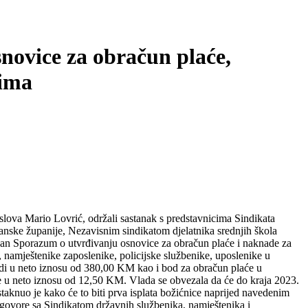
ovice za obračun plaće,
cima
slova Mario Lovrić, održali sastanak s predstavnicima Sindikata
anske županije, Nezavisnim sindikatom djelatnika srednjih škola
an Sporazum o utvrđivanju osnovice za obračun plaće i naknade za
 namještenike zaposlenike, policijske službenike, uposlenike u
rdi u neto iznosu od 380,00 KM kao i bod za obračun plaće u
ine u neto iznosu od 12,50 KM. Vlada se obvezala da će do kraja 2023.
taknuo je kako će to biti prva isplata božićnice naprijed navedenim
govore sa Sindikatom državnih službenika, namještenika i