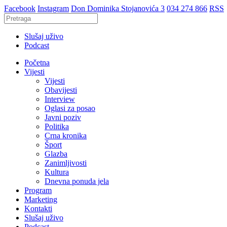
Facebook
Instagram
Don Dominika Stojanovića 3
034 274 866
RSS
Slušaj uživo
Podcast
Početna
Vijesti
Vijesti
Obavijesti
Interview
Oglasi za posao
Javni poziv
Politika
Crna kronika
Šport
Glazba
Zanimljivosti
Kultura
Dnevna ponuda jela
Program
Marketing
Kontakti
Slušaj uživo
Podcast