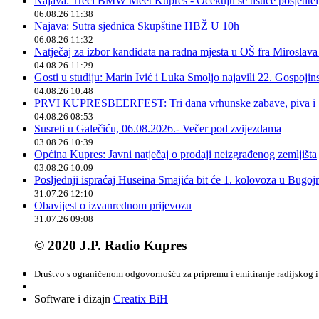
Najava: Treći BMW Meet Kupres - Očekuju se tisuće posjetitelja
06.08.26 11:38
Najava: Sutra sjednica Skupštine HBŽ U 10h
06.08.26 11:32
Natječaj za izbor kandidata na radna mjesta u OŠ fra Miroslav
04.08.26 11:29
Gosti u studiju: Marin Ivić i Luka Smoljo najavili 22. Gospoji
04.08.26 10:48
PRVI KUPRESBEERFEST: Tri dana vrhunske zabave, piva i „
04.08.26 08:53
Susreti u Galečiću, 06.08.2026.- Večer pod zvijezdama
03.08.26 10:39
Općina Kupres: Javni natječaj o prodaji neizgrađenog zemljišta
03.08.26 10:09
Posljednji ispraćaj Huseina Smajića bit će 1. kolovoza u Bugoj
31.07.26 12:10
Obavijest o izvanrednom prijevozu
31.07.26 09:08
© 2020 J.P. Radio Kupres
Društvo s ograničenom odgovornošću za pripremu i emitiranje radijskog i 
Software i dizajn
Creatix BiH