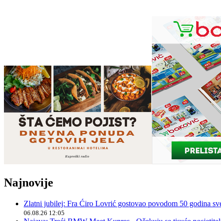
Najnovije
Zlatni jubilej: Fra Ćiro Lovrić gostovao povodom 50 godina sv
06.08.26 12:05