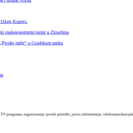
 i stotine vozila
a Džaje Kupres.
nski malonogometni turnir u Zloselima
Pivske milje“ u Gradskom parku
nu
TV programa, organiziranje javnih priredbi, javno informiranje, telekomunikacijsk