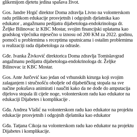
glikemijom djetetu jedina spašava život.
Gos. Jandre Hrgić direktor Doma zdravlja Livno na volonterskom
radu prilikom edukacije prosvjetnih i odgojnih djelatnika kao
edukator , angažmanu pedijatra dijabetologa-endokrinologa dr.
Željke Bilinovac iz KBC Mostar, svojim financijski uplatama kao
gradskog vijećnika mjesečno u iznosu od 200 KM za 2022. godinu,
pomoći u problemima s receptima uputnicama i ostalim problemima
u realizaciji rada dijabetologa za odrasle.
Gđe. Ivanka Živković direktorica Doma zdravlja Tomislavgrad
angažmanu pedijatra dijabetologa-endokrinologa dr. Željke
Bilinovac iz KBC Mostar.
Gos. Ante Jurčević kao jedan od vrhunskih kirurga koji svojim
zalaganjem i stručnošću oboljele od dijabetičkog stopala na sve
načine pokušava animirati i naučiti kako da ne dođe do amputacija
dijelova stopala ili cijele noge, volonterskom radu kao edukator na
edukaciji Dijabetes i komplikacije .
Gđa. Andrea Vlašić na volonterskom radu kao edukator na projektu
edukacije prosvjetnih i odgojnih djelatnika kao edukator
Gđa. Tatjana Cikoja na volonterskom radu kao edukator na projektu
Dijabetes i komplikacije.