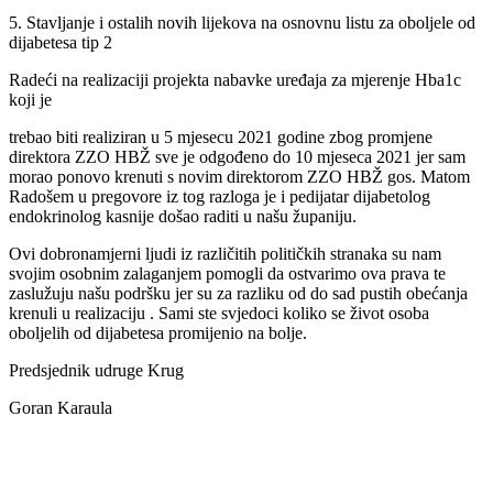
5. Stavljanje i ostalih novih lijekova na osnovnu listu za oboljele od
dijabetesa tip 2
Radeći na realizaciji projekta nabavke uređaja za mjerenje Hba1c
koji je
trebao biti realiziran u 5 mjesecu 2021 godine zbog promjene
direktora ZZO HBŽ sve je odgođeno do 10 mjeseca 2021 jer sam
morao ponovo krenuti s novim direktorom ZZO HBŽ gos. Matom
Radošem u pregovore iz tog razloga je i pedijatar dijabetolog
endokrinolog kasnije došao raditi u našu županiju.
Ovi dobronamjerni ljudi iz različitih političkih stranaka su nam
svojim osobnim zalaganjem pomogli da ostvarimo ova prava te
zaslužuju našu podršku jer su za razliku od do sad pustih obećanja
krenuli u realizaciju . Sami ste svjedoci koliko se život osoba
oboljelih od dijabetesa promijenio na bolje.
Predsjednik udruge Krug
Goran Karaula