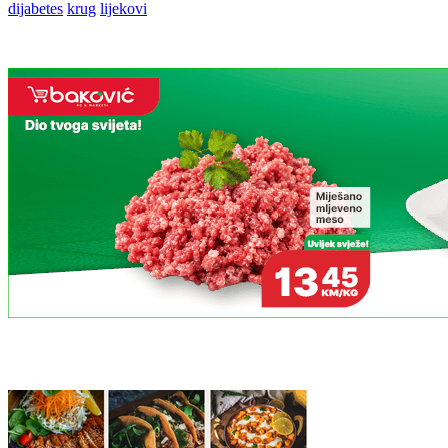
dijabetes
krug
lijekovi