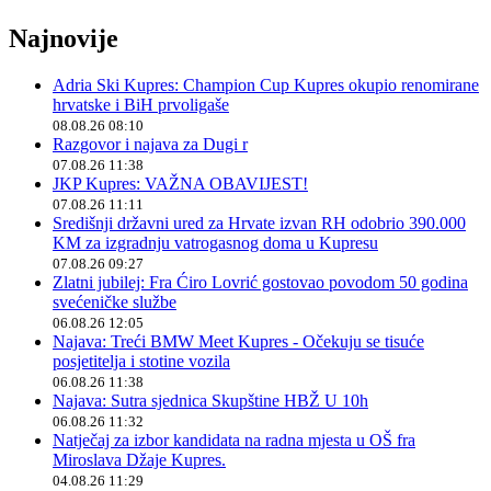
Najnovije
Adria Ski Kupres: Champion Cup Kupres okupio renomirane
hrvatske i BiH prvoligaše
08.08.26 08:10
Razgovor i najava za Dugi r
07.08.26 11:38
JKP Kupres: VAŽNA OBAVIJEST!
07.08.26 11:11
Središnji državni ured za Hrvate izvan RH odobrio 390.000
KM za izgradnju vatrogasnog doma u Kupresu
07.08.26 09:27
Zlatni jubilej: Fra Ćiro Lovrić gostovao povodom 50 godina
svećeničke službe
06.08.26 12:05
Najava: Treći BMW Meet Kupres - Očekuju se tisuće
posjetitelja i stotine vozila
06.08.26 11:38
Najava: Sutra sjednica Skupštine HBŽ U 10h
06.08.26 11:32
Natječaj za izbor kandidata na radna mjesta u OŠ fra
Miroslava Džaje Kupres.
04.08.26 11:29