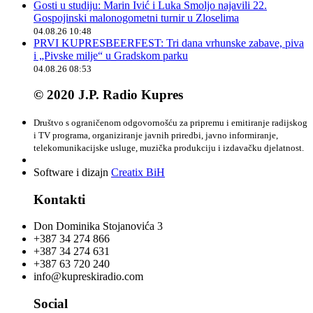
Gosti u studiju: Marin Ivić i Luka Smoljo najavili 22.
Gospojinski malonogometni turnir u Zloselima
04.08.26 10:48
PRVI KUPRESBEERFEST: Tri dana vrhunske zabave, piva
i „Pivske milje“ u Gradskom parku
04.08.26 08:53
© 2020 J.P. Radio Kupres
Društvo s ograničenom odgovornošću za pripremu i emitiranje radijskog
i TV programa, organiziranje javnih priredbi, javno informiranje,
telekomunikacijske usluge, muzička produkciju i izdavačku djelatnost.
Software i dizajn
Creatix BiH
Kontakti
Don Dominika Stojanovića 3
+387 34 274 866
+387 34 274 631
+387 63 720 240
info@kupreskiradio.com
Social