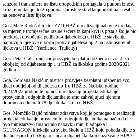
senzora i transmitera na listu ortopedskih pomagala u punom iznosu
kroz refundaciju do 26 godina starosti te stavlJanju inzulina Tresiba
na osnovnu listu lijekova.
Gos. Mate Radoš direktor ZZO HBŽ u realizaciji nabavke uređaja
za mjerenje tromjesečne razine šećera iz kapi krvi iz prsta a što je bio
preduvjet dovođenja pedijatra-dijabetologa u HBŽ te stavljanju
najnovijih lijekova u borbi protiv dijabetesa tip 2 na listu osnovnih
lijekova u HBŽ ( Yardiance, Trulicity)
Gos. Petar Galić ministar prosvjete besplatni udžbenici svoj djeci
oboljeloj od dijabetesa tip 1 u HBŽ za školsku godine 2020/2021
godinu.
Gđa. Gordana Nakić ministrica prosvjete besplatni udžbenici svoj
djeci oboljeloj od dijabetesa tip 1 u HBŽ za školsku godine
2021/2022 godinu te pomoć u realizaciji projekta edukacije
prosvjetnih i odgojnih djelatnika te smo zahvaljujući njenom
doprinosu educirali 78 djelatnika škola u HBŽ.
Gos. Momčilo Bajić ministar zdravstva koji je pomogao u realizaciji
projekta edukacije prosvjetnih i odgojnih djelatnika na način da je
ovo ministarstvo financiralo nabavku mini hladnjaka i
GLUKAGON injekcija za svaku školu u HBŽ koju pohađa dijete s
dijabetesom tip1 a koja u slučaju dijabetičke kome izazvane HIPO