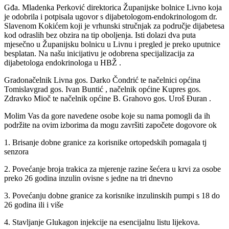
Gđa. Mladenka Perković direktorica Županijske bolnice Livno koja
je odobrila i potpisala ugovor s dijabetologom-endokrinologom dr.
Slavenom Kokićem koji je vrhunski stručnjak za područje dijabetesa
kod odraslih bez obzira na tip oboljenja. Isti dolazi dva puta
mjesečno u Županijsku bolnicu u Livnu i pregled je preko uputnice
besplatan. Na našu inicijativu je odobrena specijalizacija za
dijabetologa endokrinologa u HBŽ .
Gradonačelnik Livna gos. Darko Čondrić te načelnici općina
Tomislavgrad gos. Ivan Buntić , načelnik općine Kupres gos.
Zdravko Mioč te načelnik općine B. Grahovo gos. Uroš Đuran .
Molim Vas da gore navedene osobe koje su nama pomogli da ih
podržite na ovim izborima da mogu završiti započete dogovore ok
1. Brisanje dobne granice za korisnike ortopedskih pomagala tj
senzora
2. Povećanje broja trakica za mjerenje razine šećera u krvi za osobe
preko 26 godina inzulin ovisne s jedne na tri dnevno
3. Povećanju dobne granice za korisnike inzulinskih pumpi s 18 do
26 godina ili i više
4. Stavljanje Glukagon injekcije na esencijalnu listu lijekova.