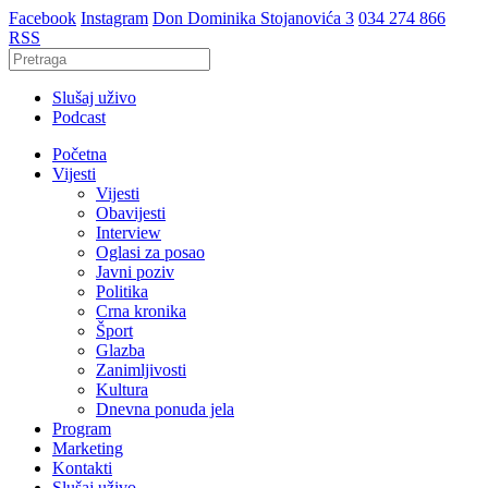
Facebook
Instagram
Don Dominika Stojanovića 3
034 274 866
RSS
Slušaj uživo
Podcast
Početna
Vijesti
Vijesti
Obavijesti
Interview
Oglasi za posao
Javni poziv
Politika
Crna kronika
Šport
Glazba
Zanimljivosti
Kultura
Dnevna ponuda jela
Program
Marketing
Kontakti
Slušaj uživo