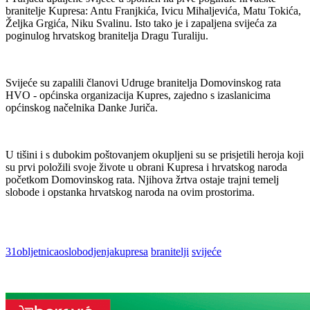
branitelje Kupresa: Antu Franjkića, Ivicu Mihaljevića, Matu Tokića,
Željka Grgića, Niku Svalinu. Isto tako je i zapaljena svijeća za
poginulog hrvatskog branitelja Dragu Turaliju.
Svijeće su zapalili članovi Udruge branitelja Domovinskog rata
HVO - općinska organizacija Kupres, zajedno s izaslanicima
općinskog načelnika Danke Juriča.
U tišini i s dubokim poštovanjem okupljeni su se prisjetili heroja koji
su prvi položili svoje živote u obrani Kupresa i hrvatskog naroda
početkom Domovinskog rata. Njihova žrtva ostaje trajni temelj
slobode i opstanka hrvatskog naroda na ovim prostorima.
31obljetnicaoslobodjenjakupresa
branitelji
svijeće