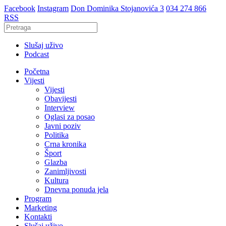
Facebook
Instagram
Don Dominika Stojanovića 3
034 274 866
RSS
Slušaj uživo
Podcast
Početna
Vijesti
Vijesti
Obavijesti
Interview
Oglasi za posao
Javni poziv
Politika
Crna kronika
Šport
Glazba
Zanimljivosti
Kultura
Dnevna ponuda jela
Program
Marketing
Kontakti
Slušaj uživo