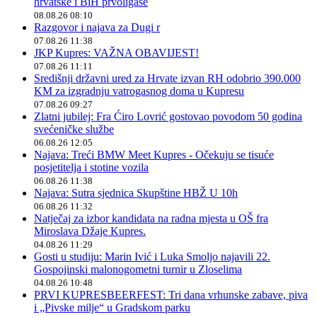
hrvatske i BiH prvoligaše
08.08.26 08:10
Razgovor i najava za Dugi r
07.08.26 11:38
JKP Kupres: VAŽNA OBAVIJEST!
07.08.26 11:11
Središnji državni ured za Hrvate izvan RH odobrio 390.000
KM za izgradnju vatrogasnog doma u Kupresu
07.08.26 09:27
Zlatni jubilej: Fra Ćiro Lovrić gostovao povodom 50 godina
svećeničke službe
06.08.26 12:05
Najava: Treći BMW Meet Kupres - Očekuju se tisuće
posjetitelja i stotine vozila
06.08.26 11:38
Najava: Sutra sjednica Skupštine HBŽ U 10h
06.08.26 11:32
Natječaj za izbor kandidata na radna mjesta u OŠ fra
Miroslava Džaje Kupres.
04.08.26 11:29
Gosti u studiju: Marin Ivić i Luka Smoljo najavili 22.
Gospojinski malonogometni turnir u Zloselima
04.08.26 10:48
PRVI KUPRESBEERFEST: Tri dana vrhunske zabave, piva
i „Pivske milje“ u Gradskom parku