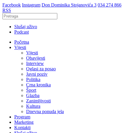
Facebook
Instagram
Don Dominika Stojanovića 3
034 274 866
RSS
Slušaj uživo
Podcast
Početna
Vijesti
Vijesti
Obavijesti
Interview
Oglasi za posao
Javni poziv
Politika
Crna kronika
Šport
Glazba
Zanimljivosti
Kultura
Dnevna ponuda jela
Program
Marketing
Kontakti
Slušaj uživo