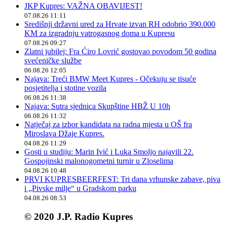
JKP Kupres: VAŽNA OBAVIJEST!
07.08.26 11:11
Središnji državni ured za Hrvate izvan RH odobrio 390.000
KM za izgradnju vatrogasnog doma u Kupresu
07.08.26 09:27
Zlatni jubilej: Fra Ćiro Lovrić gostovao povodom 50 godina
svećeničke službe
06.08.26 12:05
Najava: Treći BMW Meet Kupres - Očekuju se tisuće
posjetitelja i stotine vozila
06.08.26 11:38
Najava: Sutra sjednica Skupštine HBŽ U 10h
06.08.26 11:32
Natječaj za izbor kandidata na radna mjesta u OŠ fra
Miroslava Džaje Kupres.
04.08.26 11:29
Gosti u studiju: Marin Ivić i Luka Smoljo najavili 22.
Gospojinski malonogometni turnir u Zloselima
04.08.26 10:48
PRVI KUPRESBEERFEST: Tri dana vrhunske zabave, piva
i „Pivske milje“ u Gradskom parku
04.08.26 08:53
© 2020 J.P. Radio Kupres