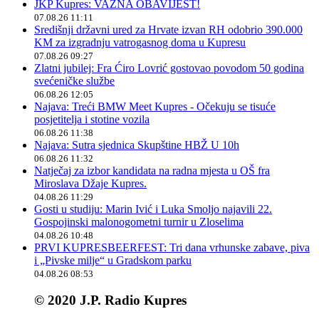
JKP Kupres: VAŽNA OBAVIJEST!
07.08.26 11:11
Središnji državni ured za Hrvate izvan RH odobrio 390.000
KM za izgradnju vatrogasnog doma u Kupresu
07.08.26 09:27
Zlatni jubilej: Fra Ćiro Lovrić gostovao povodom 50 godina
svećeničke službe
06.08.26 12:05
Najava: Treći BMW Meet Kupres - Očekuju se tisuće
posjetitelja i stotine vozila
06.08.26 11:38
Najava: Sutra sjednica Skupštine HBŽ U 10h
06.08.26 11:32
Natječaj za izbor kandidata na radna mjesta u OŠ fra
Miroslava Džaje Kupres.
04.08.26 11:29
Gosti u studiju: Marin Ivić i Luka Smoljo najavili 22.
Gospojinski malonogometni turnir u Zloselima
04.08.26 10:48
PRVI KUPRESBEERFEST: Tri dana vrhunske zabave, piva
i „Pivske milje“ u Gradskom parku
04.08.26 08:53
© 2020 J.P. Radio Kupres