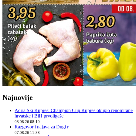
Najnovije
Adria Ski Kupres: Champion Cup Kupres okupio renomirane
hrvatske i BiH prvoligaše
08.08.26 08:10
Razgovor i najava za Dugi r
07.08.26 11:38