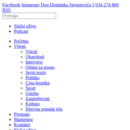
Facebook
Instagram
Don Dominika Stojanovića 3
034 274 866
RSS
Slušaj uživo
Podcast
Početna
Vijesti
Vijesti
Obavijesti
Interview
Oglasi za posao
Javni poziv
Politika
Crna kronika
Šport
Glazba
Zanimljivosti
Kultura
Dnevna ponuda jela
Program
Marketing
Kontakti
Slušaj uživo