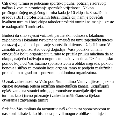
Cilj ovog turnira je poticanje sportskog duha, poticanje zdravog
načina života te promicanje sportskih vrijednosti. Nakon
prošlogodišnjeg uspješnog turnira kada je 16 ekipa iz 8 različitih
gradova BiH i profesionalnih futsal igrača cilj nam je povećati
kvalitetu turnira i broj ekipa također proširiti turnir i na manje uzraste
te nadograditi Turnir sela.
Budući da smo svjesni važnosti partnerskih odnosa s lokalnom
zajednicom i lokalnim tvrtkama te imajući na umu zajednički interes
za razvoj zajednice i poticanje sportskih aktivnosti, željeli bismo Vas
zamoliti za sponzorstvo ovog događaja. Vaša podrška bi nam
omogućila bolju organizaciju turnira te pružila priliku mladima da se
okupe, natječu i uživaju u nogometnim aktivnostima. Uz financijsku
pomoć koju od Vas tražimo sponzorstvom u obliku nagrada, poklon
bonova i slično za tombolu koju organiziramo te podjelu zaslužnih i
prikladnim nagradama sponzora i poklonima organizatora.
U znak zahvalnosti za Vašu podršku, nudimo Vam vidljivost tijekom
cijelog događaja putem različitih marketinških kanala, uključujući
oglašavanje na stranici udruge, promotivne materijale tijekom
turnira, kao i javno priznanje i zahvalu naših članova tijekom
otvaranja i zatvaranja turnira.
Srdačno Vas molimo da razmotrite naš zahtjev za sponzorstvom te
nas kontaktirate kako bismo raspravili moguće oblike suradnje i