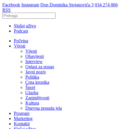
Facebook
Instagram
Don Dominika Stojanovića 3
034 274 866
RSS
Slušaj uživo
Podcast
Početna
Vijesti
Vijesti
Obavijesti
Interview
Oglasi za posao
Javni poziv
Politika
Crna kronika
Šport
Glazba
Zanimljivosti
Kultura
Dnevna ponuda jela
Program
Marketing
Kontakti
Slušaj uživo