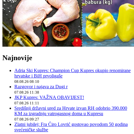
Najnovije
Adria Ski Kupres: Champion Cup Kupres okupio renomirane
hrvatske i BiH prvoligaše
08.08.26 08:10
Razgovor i najava za Dugi r
07.08.26 11:38
JKP Kupres: VAŽNA OBAVIJEST!
07.08.26 11:11
Središnji državni ured za Hrvate izvan RH odobrio 390.000
KM za izgradnju vatrogasnog doma u Kupresu
07.08.26 09:27
Zlatni jubilej: Fra Ćiro Lovrić gostovao povodom 50 godina
svećeničke službe