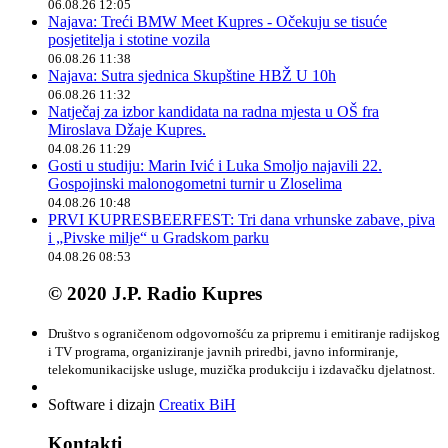
06.08.26 12:05
Najava: Treći BMW Meet Kupres - Očekuju se tisuće
posjetitelja i stotine vozila
06.08.26 11:38
Najava: Sutra sjednica Skupštine HBŽ U 10h
06.08.26 11:32
Natječaj za izbor kandidata na radna mjesta u OŠ fra
Miroslava Džaje Kupres.
04.08.26 11:29
Gosti u studiju: Marin Ivić i Luka Smoljo najavili 22.
Gospojinski malonogometni turnir u Zloselima
04.08.26 10:48
PRVI KUPRESBEERFEST: Tri dana vrhunske zabave, piva
i „Pivske milje“ u Gradskom parku
04.08.26 08:53
© 2020 J.P. Radio Kupres
Društvo s ograničenom odgovornošću za pripremu i emitiranje radijskog
i TV programa, organiziranje javnih priredbi, javno informiranje,
telekomunikacijske usluge, muzička produkciju i izdavačku djelatnost.
Software i dizajn
Creatix BiH
Kontakti